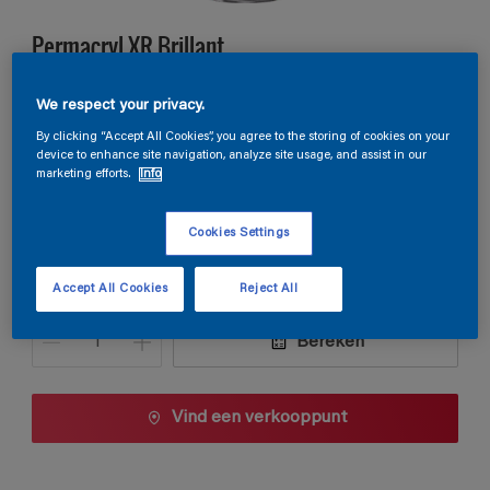
Permacryl XR Brillant
We respect your privacy.
NN.02.87
By clicking “Accept All Cookies”, you agree to the storing of cookies on your
Kleur wijzigen
device to enhance site navigation, analyze site usage, and assist in our
marketing efforts.
Info
Verpakkingsgrootte
Cookies Settings
1 L
2,5 L
Accept All Cookies
Reject All
Aantal
Verfcalculator
Bereken
Vind een verkooppunt