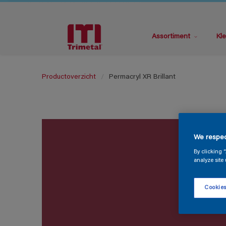
Assortiment
Kle
Productoverzicht
Permacryl XR Brillant
We respec
By clicking 
analyze site 
Cookies