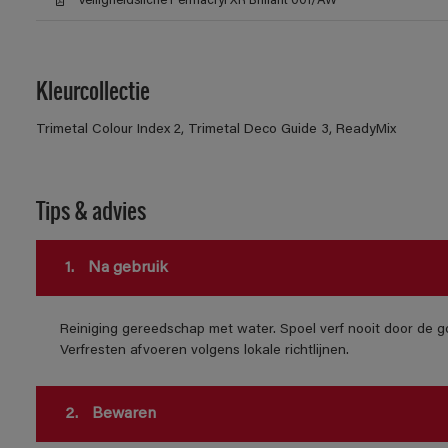
Veiligheidsfiche Permacryl XR Brillant 001/AW
Kleurcollectie
Trimetal Colour Index 2, Trimetal Deco Guide 3, ReadyMix
Tips & advies
1.
Na gebruik
Reiniging gereedschap met water. Spoel verf nooit door de go
Verfresten afvoeren volgens lokale richtlijnen.
2.
Bewaren