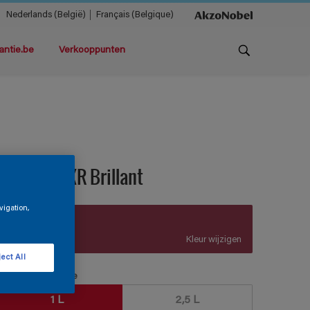
Nederlands (België)
Français (Belgique)
antie.be
Verkooppunten
ermacryl XR Brillant
vigation,
A6.37.31
Kleur wijzigen
ect All
erpakkingsgrootte
1 L
2,5 L