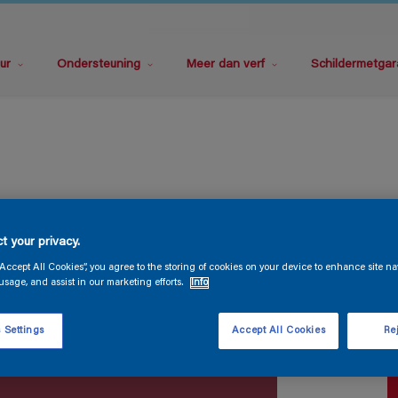
ur
Ondersteuning
Meer dan verf
Schildermetgar
P
t your privacy.
“Accept All Cookies”, you agree to the storing of cookies on your device to enhance site na
usage, and assist in our marketing efforts.
Info
 Settings
Accept All Cookies
Rej
V