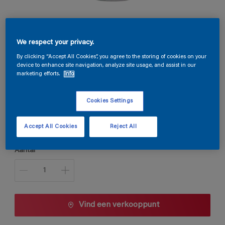
Permacryl Satin
We respect your privacy.
By clicking “Accept All Cookies”, you agree to the storing of cookies on your
device to enhance site navigation, analyze site usage, and assist in our
A0.41.28
marketing efforts.
Info
Kleur wijzigen
Cookies Settings
Verpakkingsgrootte
1 L
2,5 L
Accept All Cookies
Reject All
Aantal
Vind een verkooppunt