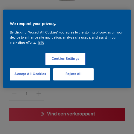
Permacryl Satin
We respect your privacy.
V6.30.30
By clicking “Accept All Cookies”, you agree to the storing of cookies on your
device to enhance site navigation, analyze site usage, and assist in our
Kleur wijzigen
marketing efforts.
Info
Verpakkingsgrootte
Cookies Settings
1 L
2,5 L
Accept All Cookies
Reject All
Aantal
Vind een verkooppunt