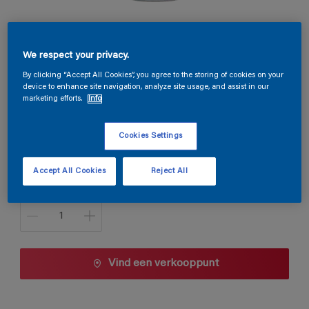
Permacryl Satin
We respect your privacy.
S6.46.22
By clicking “Accept All Cookies”, you agree to the storing of cookies on your
device to enhance site navigation, analyze site usage, and assist in our
Kleur wijzigen
marketing efforts.
Info
Verpakkingsgrootte
Cookies Settings
1 L
2,5 L
Accept All Cookies
Reject All
Aantal
Vind een verkooppunt