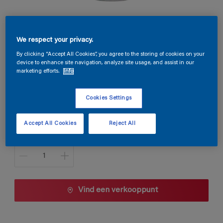
Permacryl Satin
We respect your privacy.
A8.45.40
By clicking “Accept All Cookies”, you agree to the storing of cookies on your
device to enhance site navigation, analyze site usage, and assist in our
Kleur wijzigen
marketing efforts.
Info
Verpakkingsgrootte
Cookies Settings
1 L
2,5 L
Accept All Cookies
Reject All
Aantal
Vind een verkooppunt