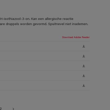
H-isothiazool-3-on. Kan een allergische reactie
rbare druppels worden gevormd. Spuitnevel niet inademen.
Download Adobe Reader
2