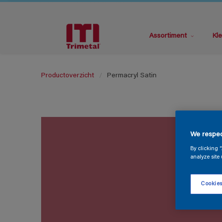
Assortiment
Kle
Productoverzicht
Permacryl Satin
We respec
By clicking 
analyze site 
Cookies