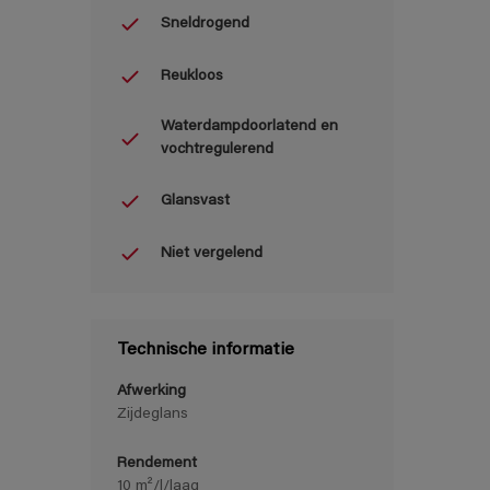
Sneldrogend
Reukloos
Waterdampdoorlatend en
vochtregulerend
Glansvast
Niet vergelend
Technische informatie
Afwerking
Zijdeglans
Rendement
10 m²/l/laag