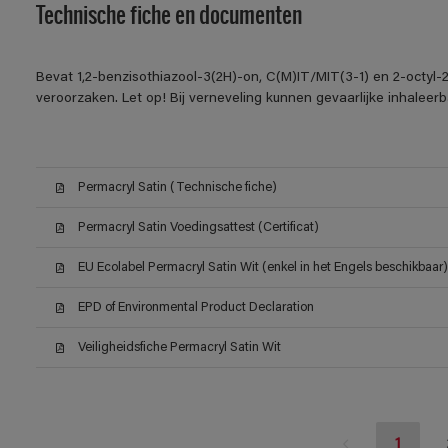
Technische fiche en documenten
Bevat 1,2-benzisothiazool-3(2H)-on, C(M)IT/MIT(3-1) en 2-octyl-2
veroorzaken. Let op! Bij verneveling kunnen gevaarlijke inhalee
Permacryl Satin (Technische fiche)
Permacryl Satin Voedingsattest (Certificat)
EU Ecolabel Permacryl Satin Wit (enkel in het Engels beschikbaar)
EPD of Environmental Product Declaration
Veiligheidsfiche Permacryl Satin Wit
1