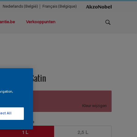
Nederlands (België)
Français (Belgique)
antie.be
Verkooppunten
ermacryl Satin
vigation,
A8.29.45
Kleur wijzigen
ect All
erpakkingsgrootte
1 L
2,5 L