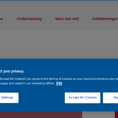
ur
Ondersteuning
Meer dan verf
Schildermetgar
P
t your privacy.
“Accept All Cookies”, you agree to the storing of cookies on your device to enhance site na
usage, and assist in our marketing efforts.
Info
 Settings
Accept All Cookies
Rej
V