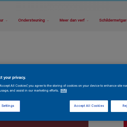
ur
Ondersteuning
Meer dan verf
Schildermetgar
P
t your privacy.
“Accept All Cookies”, you agree to the storing of cookies on your device to enhance site na
usage, and assist in our marketing efforts.
Info
 Settings
Accept All Cookies
Rej
V