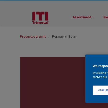
Assortiment
Kle
Productoverzicht
Permacryl Satin
We respec
By clicking 
analyze site 
Cookies