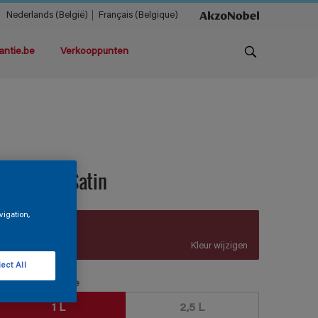
Nederlands (België)
Français (Belgique)
antie.be
Verkooppunten
ermacryl Satin
vigation,
A9.34.27
Kleur wijzigen
ect All
erpakkingsgrootte
1 L
2,5 L