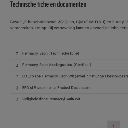
Technische fiche en documenten
Bevat 1,2-benzisothiazool-3(2H)-on, C(M)IT/MIT(3-1) en 2-octyl-2
veroorzaken. Let op! Bij verneveling kunnen gevaarlijke inhalee
Permacryl Satin (Technische fiche)
Permacryl Satin Voedingsattest (Certificat)
EU Ecolabel Permacryl Satin Wit (enkel in het Engels beschikbaar)
EPD of Environmental Product Declaration
Veiligheidsfiche Permacryl Satin Wit
1