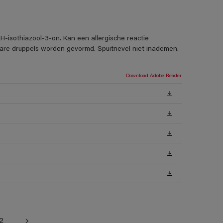
H-isothiazool-3-on. Kan een allergische reactie
rbare druppels worden gevormd. Spuitnevel niet inademen.
Download Adobe Reader
2