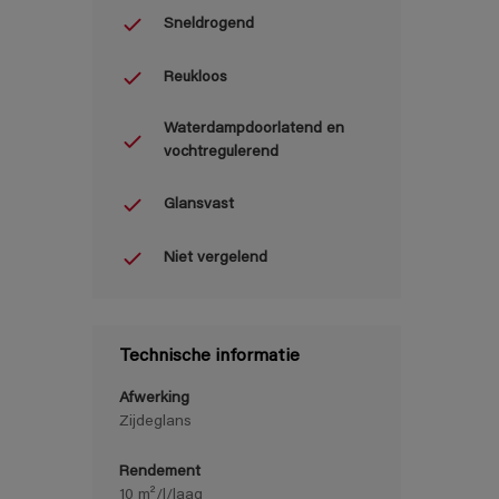
Sneldrogend
Reukloos
Waterdampdoorlatend en
vochtregulerend
Glansvast
Niet vergelend
Technische informatie
Afwerking
Zijdeglans
Rendement
10 m²/l/laag