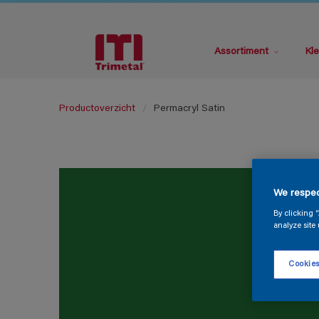
Assortiment
Kle
Productoverzicht
Permacryl Satin
We respec
By clicking 
analyze site 
Cookies