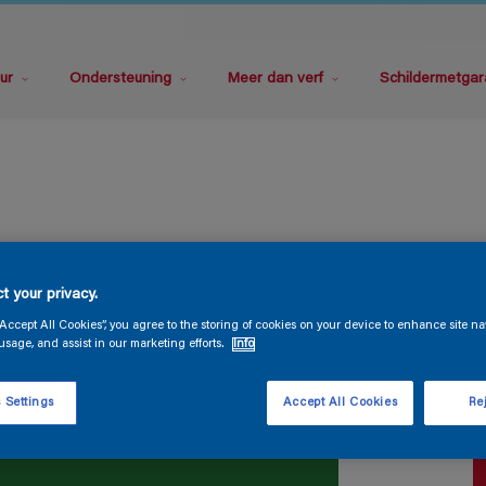
ur
Ondersteuning
Meer dan verf
Schildermetgar
P
t your privacy.
“Accept All Cookies”, you agree to the storing of cookies on your device to enhance site na
usage, and assist in our marketing efforts.
Info
 Settings
Accept All Cookies
Rej
V