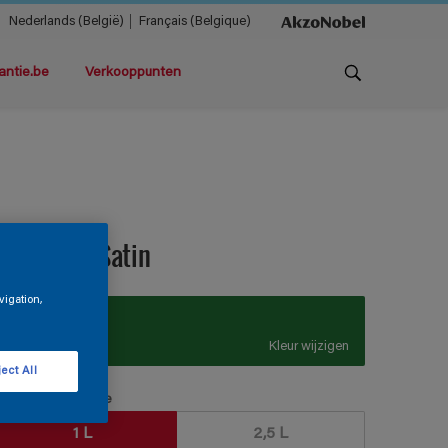
Nederlands (België)
Français (Belgique)
antie.be
Verkooppunten
ermacryl Satin
vigation,
K7.52.35
Kleur wijzigen
ect All
erpakkingsgrootte
1 L
2,5 L