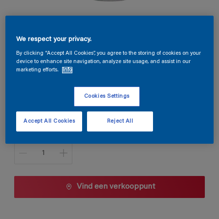
Permacryl Satin
We respect your privacy.
C1.23.64
By clicking “Accept All Cookies”, you agree to the storing of cookies on your
device to enhance site navigation, analyze site usage, and assist in our
Kleur wijzigen
marketing efforts.
Info
Verpakkingsgrootte
Cookies Settings
1 L
2,5 L
Accept All Cookies
Reject All
Aantal
Vind een verkooppunt