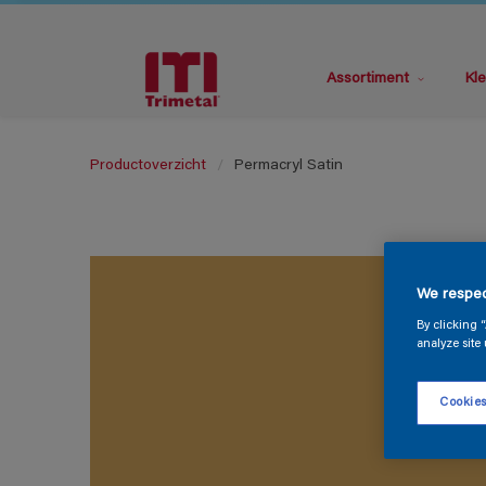
Assortiment
Kle
Productoverzicht
Permacryl Satin
We respec
By clicking 
analyze site 
Cookies