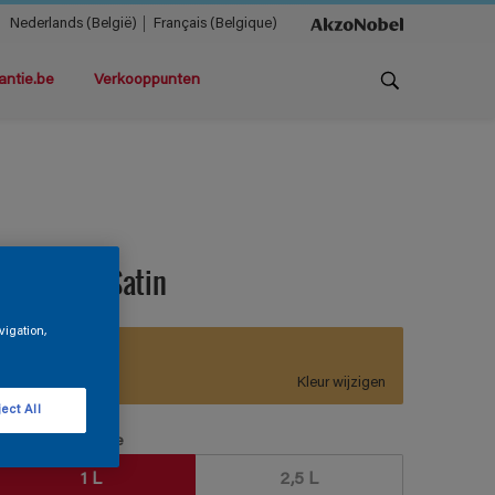
Nederlands (België)
Français (Belgique)
antie.be
Verkooppunten
ermacryl Satin
vigation,
F2.38.67
Kleur wijzigen
ect All
erpakkingsgrootte
1 L
2,5 L