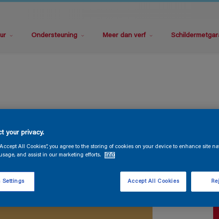
ur
Ondersteuning
Meer dan verf
Schildermetgar
P
t your privacy.
“Accept All Cookies”, you agree to the storing of cookies on your device to enhance site na
usage, and assist in our marketing efforts.
Info
 Settings
Accept All Cookies
Rej
V