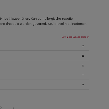
H-isothiazool-3-on. Kan een allergische reactie
rbare druppels worden gevormd. Spuitnevel niet inademen.
Download Adobe Reader
2