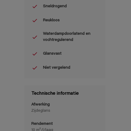
Sneldrogend
Reukloos
Waterdampdoorlatend en
vochtregulerend
Glansvast
Niet vergelend
Technische informatie
Afwerking
Zijdeglans
Rendement
10 m²/l/laag