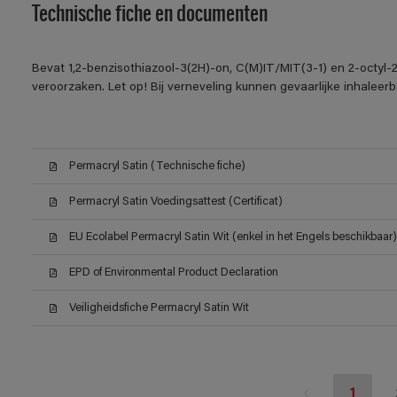
Technische fiche en documenten
Bevat 1,2-benzisothiazool-3(2H)-on, C(M)IT/MIT(3-1) en 2-octyl-2
veroorzaken. Let op! Bij verneveling kunnen gevaarlijke inhalee
Permacryl Satin (Technische fiche)
Permacryl Satin Voedingsattest (Certificat)
EU Ecolabel Permacryl Satin Wit (enkel in het Engels beschikbaar)
EPD of Environmental Product Declaration
Veiligheidsfiche Permacryl Satin Wit
1