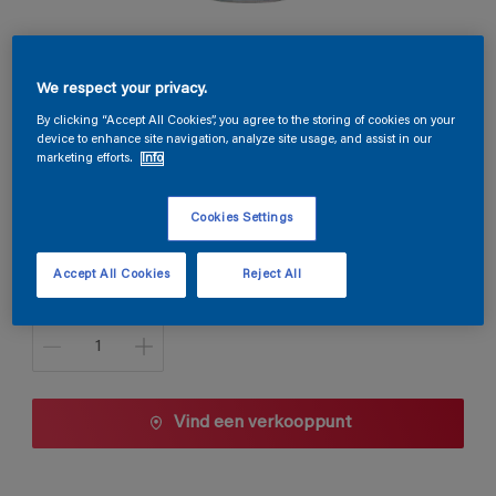
Permacryl Satin
We respect your privacy.
A8.06.75
By clicking “Accept All Cookies”, you agree to the storing of cookies on your
device to enhance site navigation, analyze site usage, and assist in our
Kleur wijzigen
marketing efforts.
Info
Verpakkingsgrootte
Cookies Settings
1 L
2,5 L
Accept All Cookies
Reject All
Aantal
Vind een verkooppunt