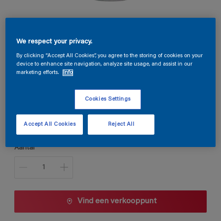
Permacryl Satin
We respect your privacy.
By clicking “Accept All Cookies”, you agree to the storing of cookies on your
device to enhance site navigation, analyze site usage, and assist in our
B9.28.19
marketing efforts.
Info
Kleur wijzigen
Cookies Settings
Verpakkingsgrootte
1 L
2,5 L
Accept All Cookies
Reject All
Aantal
Vind een verkooppunt