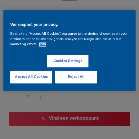
Permacryl Satin
We respect your privacy.
B9.25.54
By clicking “Accept All Cookies”, you agree to the storing of cookies on your
device to enhance site navigation, analyze site usage, and assist in our
Kleur wijzigen
marketing efforts.
Info
Verpakkingsgrootte
Cookies Settings
1 L
2,5 L
Accept All Cookies
Reject All
Aantal
Vind een verkooppunt