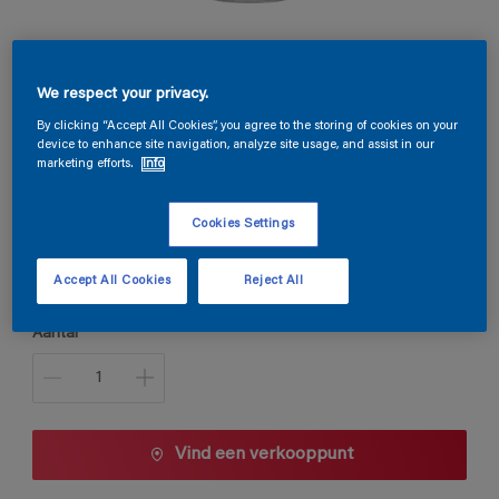
Permacryl Satin
We respect your privacy.
By clicking “Accept All Cookies”, you agree to the storing of cookies on your
device to enhance site navigation, analyze site usage, and assist in our
A1.23.16
marketing efforts.
Info
Kleur wijzigen
Cookies Settings
Verpakkingsgrootte
1 L
2,5 L
Accept All Cookies
Reject All
Aantal
Vind een verkooppunt