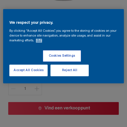
Permacryl Satin
We respect your privacy.
B2.07.76
By clicking “Accept All Cookies”, you agree to the storing of cookies on your
device to enhance site navigation, analyze site usage, and assist in our
Kleur wijzigen
marketing efforts.
Info
Verpakkingsgrootte
Cookies Settings
1 L
2,5 L
Accept All Cookies
Reject All
Aantal
Vind een verkooppunt