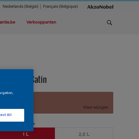
Nederlands (België)
Français (Belgique)
antie.be
Verkooppunten
ermacryl Satin
vigation,
C3.20.49
Kleur wijzigen
ect All
erpakkingsgrootte
1 L
2,5 L