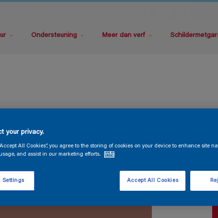
ur
Ondersteuning
Meer dan verf
Schildermetgar
P
t your privacy.
“Accept All Cookies”, you agree to the storing of cookies on your device to enhance site na
usage, and assist in our marketing efforts.
Info
 Settings
Accept All Cookies
Rej
V