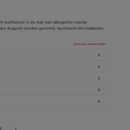
H-isothiazool-3-on. Kan een allergische reactie
rbare druppels worden gevormd. Spuitnevel niet inademen.
Download Adobe Reader
2