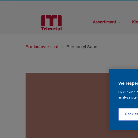
Assortiment
Kle
Productoverzicht
Permacryl Satin
We respec
By clicking 
analyze site 
Cookies