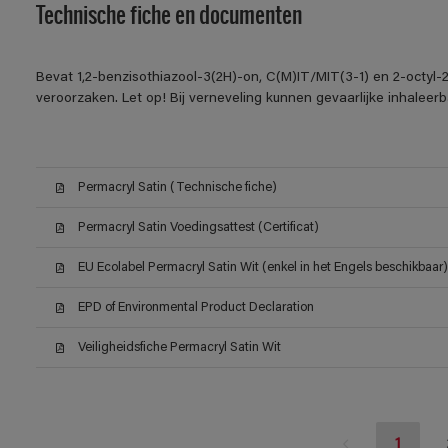
Technische fiche en documenten
Bevat 1,2-benzisothiazool-3(2H)-on, C(M)IT/MIT(3-1) en 2-octyl-2
veroorzaken. Let op! Bij verneveling kunnen gevaarlijke inhalee
Permacryl Satin (Technische fiche)
Permacryl Satin Voedingsattest (Certificat)
EU Ecolabel Permacryl Satin Wit (enkel in het Engels beschikbaar)
EPD of Environmental Product Declaration
Veiligheidsfiche Permacryl Satin Wit
1