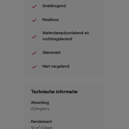
Sneldrogend
Reukloos
Waterdampdoorlatend en
vochtregulerend
Glansvast
Niet vergelend
Technische informatie
Afwerking
Zijdeglans
Rendement
10 m²/l/laag