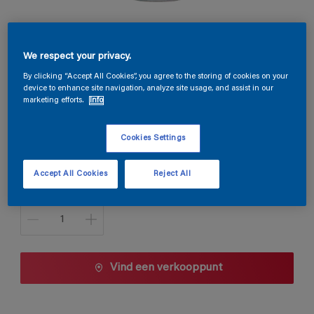
Permacryl Satin
We respect your privacy.
A5.13.21
By clicking “Accept All Cookies”, you agree to the storing of cookies on your
device to enhance site navigation, analyze site usage, and assist in our
Kleur wijzigen
marketing efforts.
Info
Verpakkingsgrootte
Cookies Settings
1 L
2,5 L
Accept All Cookies
Reject All
Aantal
Vind een verkooppunt