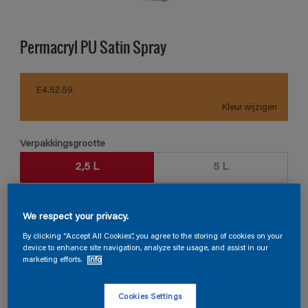
Permacryl PU Satin Spray
E4.52.59
Kleur wijzigen
Verpakkingsgrootte
2,5 L
5 L
Aantal
Verfcalculator
We respect your privacy.
Bereken
By clicking “Accept All Cookies”, you agree to the storing of cookies on your
device to enhance site navigation, analyze site usage, and assist in our
marketing efforts.
Info
Vind een verkooppunt
Cookies Settings