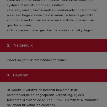
- Kan op hout en derivaten gebruikt worden als één-pot-
systeem m.a.w. als grond- en eindlaag
- Deuren, ramen, timmerwerk en voorbereide ondergronden
waar een hoge krasvastheid is vereist + tevens geschikt
voor het afwerken van metalen en kunststof voorzien van
geschikte primer
- Oude gereinigde en geschuurde acrylaat en alkydlagen
2.
Na gebruik
Direct na gebruik met handwarm water
3.
Bewaren
Bij voorkeur vorstvrij en beschut bewaren in de
oorspronkelijke en ongeopende verpakking, bij een
temperatuur tussen de 5°C en 35°C. Ten minste 12 maanden
houdbaar bij vermelde condities.