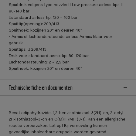
Spuitdruk volgens type nozzle:  Low pressure airless tips 
80-140 bar
standaard airless tip: 120 – 160 bar
Spuittip(opening): 209/413
Spuithoek: kozijnen 20° en deuren 40°
• Airmix of luchtondersteunde airless Airmix: klaar voor
gebruik
Spuittips:  209/413
Druk voor standaard airmix tip: 80-120 bar
Luchtondersteuning: 2 – 2,5 bar
Spuithoek: kozijnen 20° en deuren 40°
Technische fiche en documenten
Bevat adipohydrazide, 1,2-benzisothiazool-3(2H)-on, 2-octyl-
2H-isothiazool-3-on en C(M)IT/MIT(3-1). Kan een allergische
reactie veroorzaken. Let op! Bij verneveling kunnen
gevaarlijke inhaleerbare druppels worden gevormd.