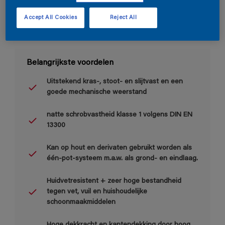
Accept All Cookies
Reject All
Belangrijkste voordelen
Uitstekend kras-, stoot- en slijtvast en een
goede mechanische weerstand
natte schrobvastheid klasse 1 volgens DIN EN
13300
Kan op hout en derivaten gebruikt worden als
één-pot-systeem m.a.w. als grond- en eindlaag.
Huidvetresistent + zeer hoge bestandheid
tegen vet, vuil en huishoudelijke
schoonmaakmiddelen
Hoge dekkracht en kantendekking door hoog