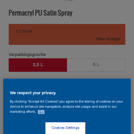
Permacryl PU Satin Spray
C7.55.49
Kleur wijzigen
Verpakkingsgrootte
2,5 L
5 L
Aantal
Verfcalculator
We respect your privacy.
Bereken
By clicking “Accept All Cookies”, you agree to the storing of cookies on your
device to enhance site navigation, analyze site usage, and assist in our
marketing efforts.
Info
Vind een verkooppunt
Cookies Settings