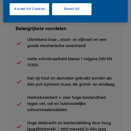
Accept All Cookies
Reject All
Belangrijkste voordelen
Uitstekend kras-, stoot- en slijtvast en een
goede mechanische weerstand
natte schrobvastheid klasse 1 volgens DIN EN
13300
Kan op hout en derivaten gebruikt worden als
één-pot-systeem m.a.w. als grond- en eindlaag.
Huidvetresistent + zeer hoge bestandheid
tegen vet, vuil en huishoudelijke
schoonmaakmiddelen
Hoge dekkracht en kantendekking door hoog
laagdiktebereik  dekt meestal in één laag