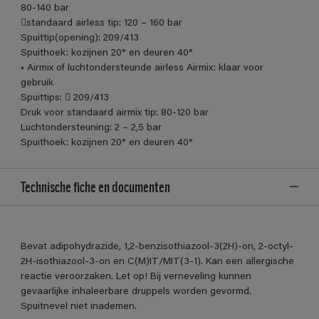
80-140 bar
standaard airless tip: 120 – 160 bar
Spuittip(opening): 209/413
Spuithoek: kozijnen 20° en deuren 40°
• Airmix of luchtondersteunde airless Airmix: klaar voor
gebruik
Spuittips:  209/413
Druk voor standaard airmix tip: 80-120 bar
Luchtondersteuning: 2 – 2,5 bar
Spuithoek: kozijnen 20° en deuren 40°
Technische fiche en documenten
Bevat adipohydrazide, 1,2-benzisothiazool-3(2H)-on, 2-octyl-
2H-isothiazool-3-on en C(M)IT/MIT(3-1). Kan een allergische
reactie veroorzaken. Let op! Bij verneveling kunnen
gevaarlijke inhaleerbare druppels worden gevormd.
Spuitnevel niet inademen.