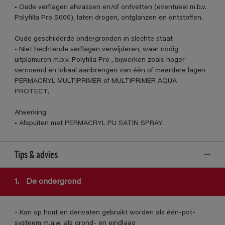
• Oude verflagen afwassen en/of ontvetten (eventueel m.b.v.
Polyfilla Pro S600), laten drogen, ontglanzen en ontstoffen.
Oude geschilderde ondergronden in slechte staat
• Niet hechtende verflagen verwijderen, waar nodig
uitplamuren m.b.v. Polyfilla Pro , bijwerken zoals hoger
vernoemd en lokaal aanbrengen van één of meerdere lagen
PERMACRYL MULTIPRIMER of MULTIPRIMER AQUA
PROTECT.
Afwerking
• Afspuiten met PERMACRYL PU SATIN SPRAY.
Tips & advies
1.
De ondergrond
- Kan op hout en derivaten gebruikt worden als één-pot-
systeem m.a.w. als grond- en eindlaag