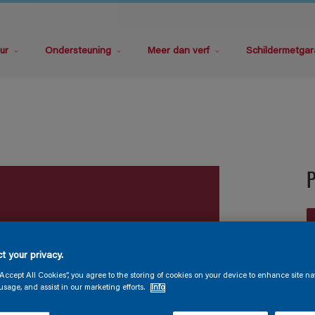
ur
Ondersteuning
Meer dan verf
Schildermetgar
P
t your privacy.
“Accept All Cookies”, you agree to the storing of cookies on your device to enhance site na
V
usage, and assist in our marketing efforts.
Info