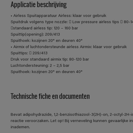
Applicatie beschrijving
• Airless Spuitapparatuur Airless: klaar voor gebruik
Spuitdruk volgens type nozzle:  Low pressure airless tips  80-1
standaard airless tip: 120 – 160 bar
Spuittip(opening): 209/413
Spuithoek: kozijnen 20° en deuren 40°
• Airmix of luchtondersteunde airless Airmix: klaar voor gebruik
Spuittips:  209/413
Druk voor standaard airmix tip: 80-120 bar
Luchtondersteuning: 2 – 2,5 bar
Spuithoek: kozijnen 20° en deuren 40°
Technische fiche en documenten
Bevat adipohydrazide, 1,2-benzisothiazool-3(2H)-on, 2-octyl-2H-
reactie veroorzaken. Let op! Bij verneveling kunnen gevaarlijke 
inademen.