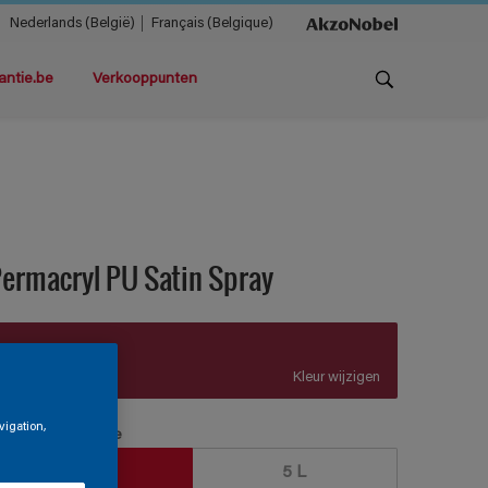
Nederlands (België)
Français (Belgique)
antie.be
Verkooppunten
ermacryl PU Satin Spray
A8.45.26
Kleur wijzigen
vigation,
erpakkingsgrootte
2,5 L
5 L