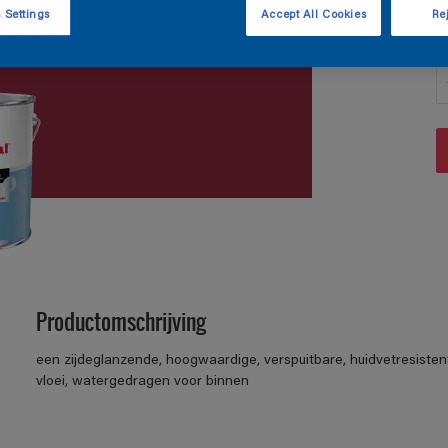
 Settings
Accept All Cookies
Rej
A
Productomschrijving
een zijdeglanzende, hoogwaardige, verspuitbare, huidvetresisten
vloei, watergedragen voor binnen