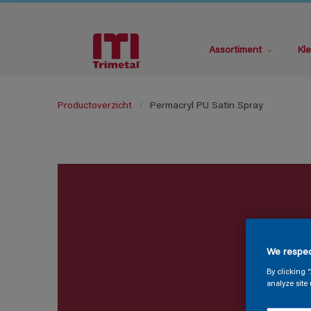
Assortiment
Kle
Productoverzicht
Permacryl PU Satin Spray
We respec
By clicking 
analyze site 