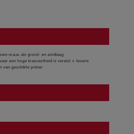
eem m.a.w. als grond- en eindlaag
aar een hoge krasvastheid is vereist + tevens
n van geschikte primer