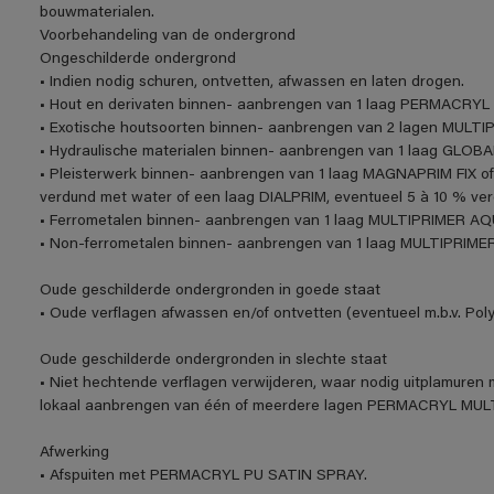
bouwmaterialen.
Voorbehandeling van de ondergrond
Ongeschilderde ondergrond
• Indien nodig schuren, ontvetten, afwassen en laten drogen.
• Hout en derivaten binnen- aanbrengen van 1 laag PERMACRYL 
• Exotische houtsoorten binnen- aanbrengen van 2 lagen MULT
• Hydraulische materialen binnen- aanbrengen van 1 laag GLOBA
• Pleisterwerk binnen- aanbrengen van 1 laag MAGNAPRIM FIX of
verdund met water of een laag DIALPRIM, eventueel 5 à 10 % ve
• Ferrometalen binnen- aanbrengen van 1 laag MULTIPRIMER AQ
• Non-ferrometalen binnen- aanbrengen van 1 laag MULTIPRIME
Oude geschilderde ondergronden in goede staat
• Oude verflagen afwassen en/of ontvetten (eventueel m.b.v. Polyf
Oude geschilderde ondergronden in slechte staat
• Niet hechtende verflagen verwijderen, waar nodig uitplamuren m
lokaal aanbrengen van één of meerdere lagen PERMACRYL M
Afwerking
• Afspuiten met PERMACRYL PU SATIN SPRAY.