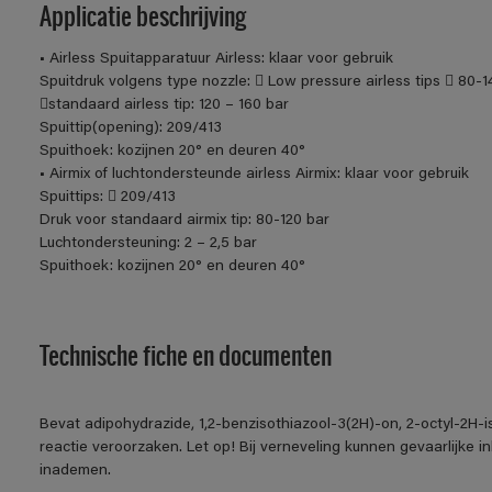
Applicatie beschrijving
• Airless Spuitapparatuur Airless: klaar voor gebruik
Spuitdruk volgens type nozzle:  Low pressure airless tips  80-1
standaard airless tip: 120 – 160 bar
Spuittip(opening): 209/413
Spuithoek: kozijnen 20° en deuren 40°
• Airmix of luchtondersteunde airless Airmix: klaar voor gebruik
Spuittips:  209/413
Druk voor standaard airmix tip: 80-120 bar
Luchtondersteuning: 2 – 2,5 bar
Spuithoek: kozijnen 20° en deuren 40°
Technische fiche en documenten
Bevat adipohydrazide, 1,2-benzisothiazool-3(2H)-on, 2-octyl-2H-
reactie veroorzaken. Let op! Bij verneveling kunnen gevaarlijke 
inademen.