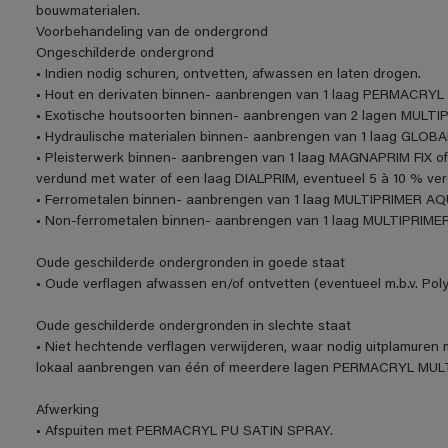
bouwmaterialen.
Voorbehandeling van de ondergrond
Ongeschilderde ondergrond
• Indien nodig schuren, ontvetten, afwassen en laten drogen.
• Hout en derivaten binnen- aanbrengen van 1 laag PERMACRYL 
• Exotische houtsoorten binnen- aanbrengen van 2 lagen MULT
• Hydraulische materialen binnen- aanbrengen van 1 laag GLOBA
• Pleisterwerk binnen- aanbrengen van 1 laag MAGNAPRIM FIX of
verdund met water of een laag DIALPRIM, eventueel 5 à 10 % ve
• Ferrometalen binnen- aanbrengen van 1 laag MULTIPRIMER AQ
• Non-ferrometalen binnen- aanbrengen van 1 laag MULTIPRIME
Oude geschilderde ondergronden in goede staat
• Oude verflagen afwassen en/of ontvetten (eventueel m.b.v. Polyf
Oude geschilderde ondergronden in slechte staat
• Niet hechtende verflagen verwijderen, waar nodig uitplamuren m
lokaal aanbrengen van één of meerdere lagen PERMACRYL M
Afwerking
• Afspuiten met PERMACRYL PU SATIN SPRAY.