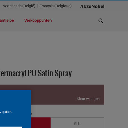
Nederlands (België)
Français (Belgique)
antie.be
Verkooppunten
ermacryl PU Satin Spray
A8.15.40
Kleur wijzigen
vigation,
erpakkingsgrootte
2,5 L
5 L