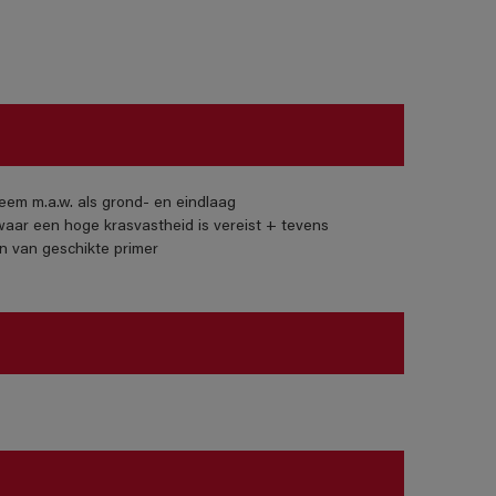
eem m.a.w. als grond- en eindlaag
aar een hoge krasvastheid is vereist + tevens
n van geschikte primer