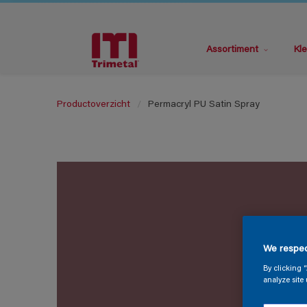
Assortiment
Kle
Productoverzicht
Permacryl PU Satin Spray
We respec
By clicking 
analyze site 