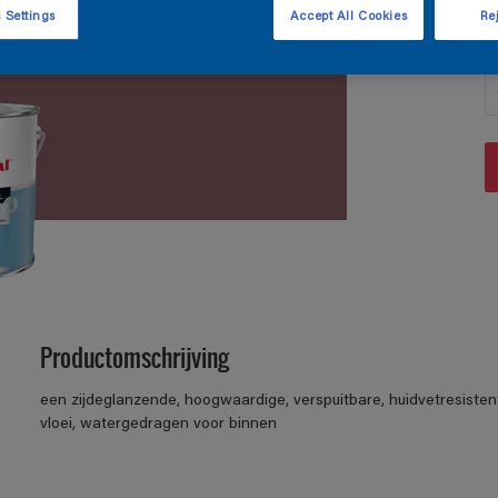
 Settings
Accept All Cookies
Rej
A
Productomschrijving
een zijdeglanzende, hoogwaardige, verspuitbare, huidvetresisten
vloei, watergedragen voor binnen