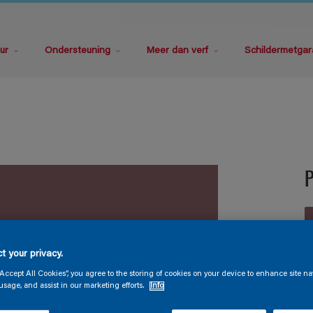
ur
Ondersteuning
Meer dan verf
Schildermetgar
P
t your privacy.
“Accept All Cookies”, you agree to the storing of cookies on your device to enhance site na
V
usage, and assist in our marketing efforts.
Info