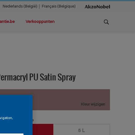
Nederlands (België)
Français (Belgique)
antie.be
Verkooppunten
ermacryl PU Satin Spray
B1.10.54
Kleur wijzigen
vigation,
erpakkingsgrootte
2,5 L
5 L