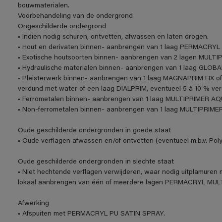
bouwmaterialen.
Voorbehandeling van de ondergrond
Ongeschilderde ondergrond
• Indien nodig schuren, ontvetten, afwassen en laten drogen.
• Hout en derivaten binnen- aanbrengen van 1 laag PERMACRYL 
• Exotische houtsoorten binnen- aanbrengen van 2 lagen MULT
• Hydraulische materialen binnen- aanbrengen van 1 laag GLOBA
• Pleisterwerk binnen- aanbrengen van 1 laag MAGNAPRIM FIX of
verdund met water of een laag DIALPRIM, eventueel 5 à 10 % ve
• Ferrometalen binnen- aanbrengen van 1 laag MULTIPRIMER AQ
• Non-ferrometalen binnen- aanbrengen van 1 laag MULTIPRIME
Oude geschilderde ondergronden in goede staat
• Oude verflagen afwassen en/of ontvetten (eventueel m.b.v. Polyf
Oude geschilderde ondergronden in slechte staat
• Niet hechtende verflagen verwijderen, waar nodig uitplamuren m
lokaal aanbrengen van één of meerdere lagen PERMACRYL M
Afwerking
• Afspuiten met PERMACRYL PU SATIN SPRAY.