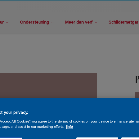
ur
Ondersteuning
Meer dan verf
Schildermetgar
P
t your privacy.
“Accept All Cookies”, you agree to the storing of cookies on your device to enhance site na
V
usage, and assist in our marketing efforts.
Info