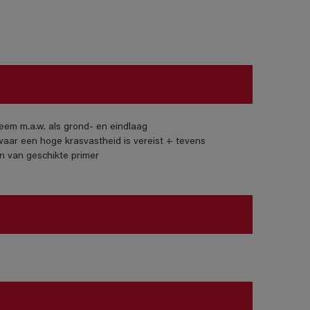
eem m.a.w. als grond- en eindlaag
aar een hoge krasvastheid is vereist + tevens
n van geschikte primer