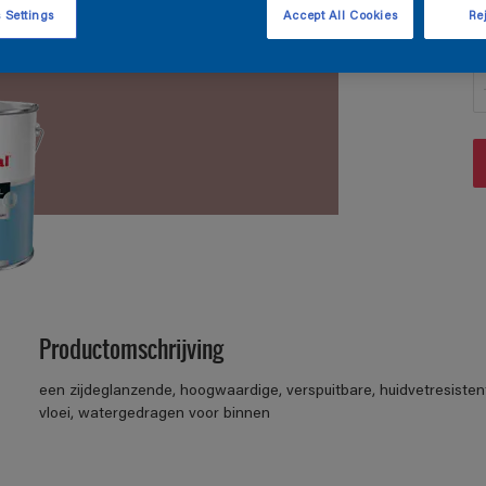
 Settings
Accept All Cookies
Rej
A
Productomschrijving
een zijdeglanzende, hoogwaardige, verspuitbare, huidvetresisten
vloei, watergedragen voor binnen