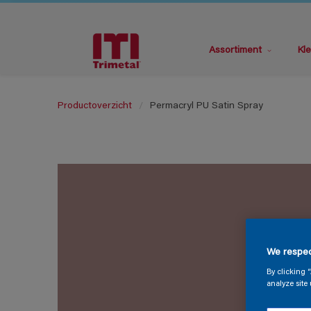
Assortiment
Kle
Productoverzicht
Permacryl PU Satin Spray
We respec
By clicking 
analyze site 