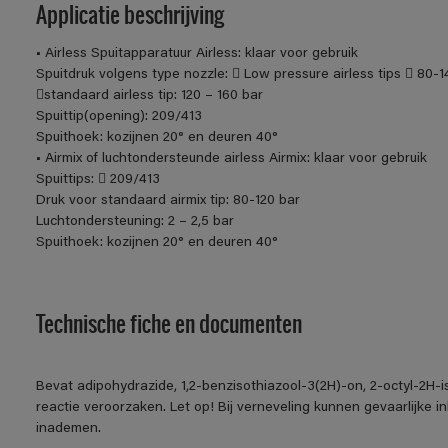
Applicatie beschrijving
• Airless Spuitapparatuur Airless: klaar voor gebruik
Spuitdruk volgens type nozzle:  Low pressure airless tips  80-1
standaard airless tip: 120 – 160 bar
Spuittip(opening): 209/413
Spuithoek: kozijnen 20° en deuren 40°
• Airmix of luchtondersteunde airless Airmix: klaar voor gebruik
Spuittips:  209/413
Druk voor standaard airmix tip: 80-120 bar
Luchtondersteuning: 2 – 2,5 bar
Spuithoek: kozijnen 20° en deuren 40°
Technische fiche en documenten
Bevat adipohydrazide, 1,2-benzisothiazool-3(2H)-on, 2-octyl-2H-
reactie veroorzaken. Let op! Bij verneveling kunnen gevaarlijke 
inademen.