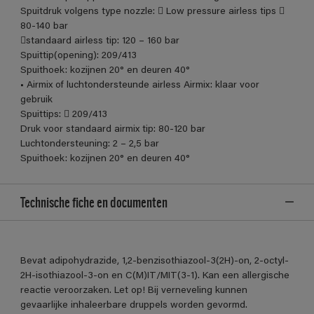
Spuitdruk volgens type nozzle:  Low pressure airless tips 
80-140 bar
standaard airless tip: 120 – 160 bar
Spuittip(opening): 209/413
Spuithoek: kozijnen 20° en deuren 40°
• Airmix of luchtondersteunde airless Airmix: klaar voor
gebruik
Spuittips:  209/413
Druk voor standaard airmix tip: 80-120 bar
Luchtondersteuning: 2 – 2,5 bar
Spuithoek: kozijnen 20° en deuren 40°
Technische fiche en documenten
Bevat adipohydrazide, 1,2-benzisothiazool-3(2H)-on, 2-octyl-
2H-isothiazool-3-on en C(M)IT/MIT(3-1). Kan een allergische
reactie veroorzaken. Let op! Bij verneveling kunnen
gevaarlijke inhaleerbare druppels worden gevormd.