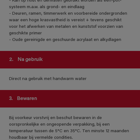
- Kan op hout en derivaten gebruikt worden als één-pot-
systeem m.a.w. als grond- en eindlaag
- Deuren, ramen, timmerwerk en voorbereide ondergronden
waar een hoge krasvastheid is vereist + tevens geschikt
voor het afwerken van metalen en kunststof voorzien van
geschikte primer
- Oude gereinigde en geschuurde acrylaat en alkydlagen
2.
Na gebruik
Direct na gebruik met handwarm water
3.
Bewaren
Bij voorkeur vorstvrij en beschut bewaren in de
oorspronkelijke en ongeopende verpakking, bij een
temperatuur tussen de 5°C en 35°C. Ten minste 12 maanden
houdbaar bij vermelde condities.