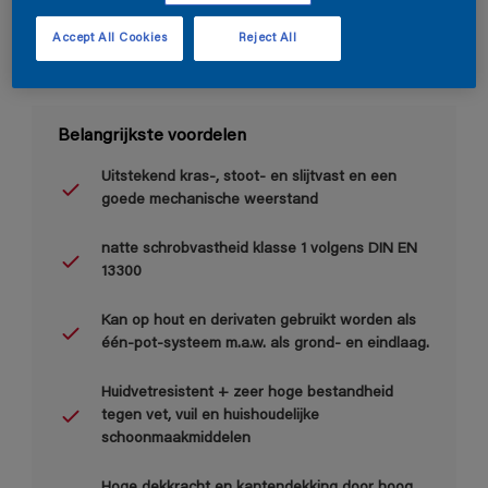
Accept All Cookies
Reject All
Belangrijkste voordelen
Uitstekend kras-, stoot- en slijtvast en een
goede mechanische weerstand
natte schrobvastheid klasse 1 volgens DIN EN
13300
Kan op hout en derivaten gebruikt worden als
één-pot-systeem m.a.w. als grond- en eindlaag.
Huidvetresistent + zeer hoge bestandheid
tegen vet, vuil en huishoudelijke
schoonmaakmiddelen
Hoge dekkracht en kantendekking door hoog