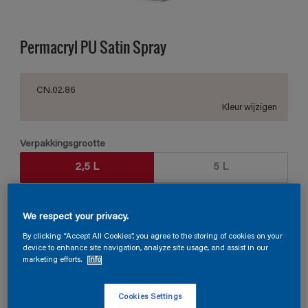
Permacryl PU Satin Spray
CN.02.86
Kleur wijzigen
Verpakkingsgrootte
2,5 L
5 L
Aantal
Verfcalculator
We respect your privacy.
Bereken
By clicking “Accept All Cookies”, you agree to the storing of cookies on your
device to enhance site navigation, analyze site usage, and assist in our
marketing efforts.
Info
Vind een verkooppunt
Cookies Settings