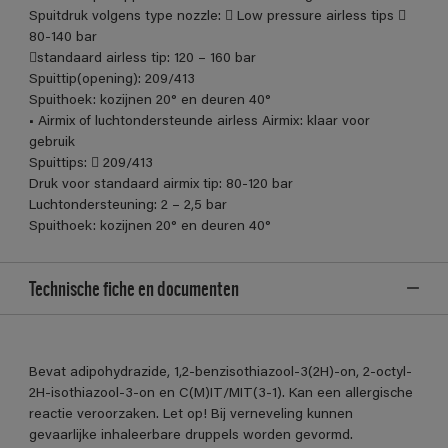
Spuitdruk volgens type nozzle:  Low pressure airless tips 
80-140 bar
standaard airless tip: 120 – 160 bar
Spuittip(opening): 209/413
Spuithoek: kozijnen 20° en deuren 40°
• Airmix of luchtondersteunde airless Airmix: klaar voor
gebruik
Spuittips:  209/413
Druk voor standaard airmix tip: 80-120 bar
Luchtondersteuning: 2 – 2,5 bar
Spuithoek: kozijnen 20° en deuren 40°
Technische fiche en documenten
Bevat adipohydrazide, 1,2-benzisothiazool-3(2H)-on, 2-octyl-
2H-isothiazool-3-on en C(M)IT/MIT(3-1). Kan een allergische
reactie veroorzaken. Let op! Bij verneveling kunnen
gevaarlijke inhaleerbare druppels worden gevormd.