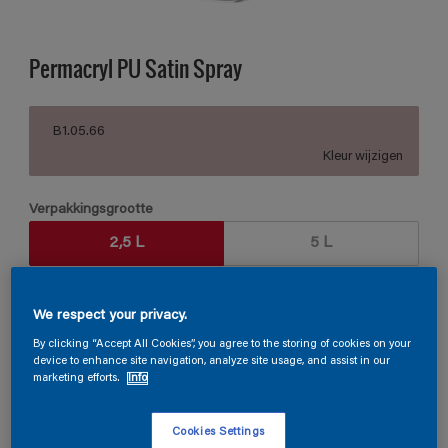
Permacryl PU Satin Spray
B1.05.66
Kleur wijzigen
Verpakkingsgrootte
2,5 L
5 L
Aantal
Verfcalculator
We respect your privacy.
Bereken
By clicking “Accept All Cookies”, you agree to the storing of cookies on your
device to enhance site navigation, analyze site usage, and assist in our
marketing efforts.
Info
Vind een verkooppunt
Cookies Settings