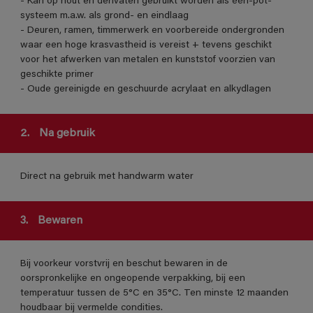
- Kan op hout en derivaten gebruikt worden als één-pot-
systeem m.a.w. als grond- en eindlaag
- Deuren, ramen, timmerwerk en voorbereide ondergronden
waar een hoge krasvastheid is vereist + tevens geschikt
voor het afwerken van metalen en kunststof voorzien van
geschikte primer
- Oude gereinigde en geschuurde acrylaat en alkydlagen
2.
Na gebruik
Direct na gebruik met handwarm water
3.
Bewaren
Bij voorkeur vorstvrij en beschut bewaren in de
oorspronkelijke en ongeopende verpakking, bij een
temperatuur tussen de 5°C en 35°C. Ten minste 12 maanden
houdbaar bij vermelde condities.