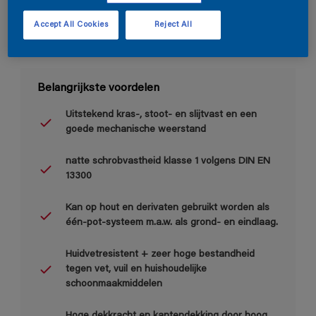
Accept All Cookies
Reject All
Belangrijkste voordelen
Uitstekend kras-, stoot- en slijtvast en een
goede mechanische weerstand
natte schrobvastheid klasse 1 volgens DIN EN
13300
Kan op hout en derivaten gebruikt worden als
één-pot-systeem m.a.w. als grond- en eindlaag.
Huidvetresistent + zeer hoge bestandheid
tegen vet, vuil en huishoudelijke
schoonmaakmiddelen
Hoge dekkracht en kantendekking door hoog