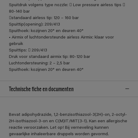
Spuitdruk volgens type nozzle:  Low pressure airless tips 
80-140 bar
standaard airless tip: 120 – 160 bar
Spuittip(opening): 209/413
Spuithoek: kozijnen 20° en deuren 40°
• Airmix of luchtondersteunde airless Airmix: klaar voor
gebruik
Spuittips:  209/413
Druk voor standaard airmix tip: 80-120 bar
Luchtondersteuning: 2 – 2,5 bar
Spuithoek: kozijnen 20° en deuren 40°
Technische fiche en documenten
Bevat adipohydrazide, 1,2-benzisothiazool-3(2H)-on, 2-octyl-
2H-isothiazool-3-on en C(M)IT/MIT(3-1). Kan een allergische
reactie veroorzaken. Let op! Bij verneveling kunnen
gevaarlijke inhaleerbare druppels worden gevormd.