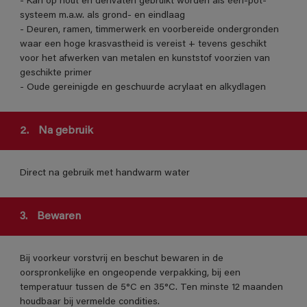
- Kan op hout en derivaten gebruikt worden als één-pot-
systeem m.a.w. als grond- en eindlaag
- Deuren, ramen, timmerwerk en voorbereide ondergronden
waar een hoge krasvastheid is vereist + tevens geschikt
voor het afwerken van metalen en kunststof voorzien van
geschikte primer
- Oude gereinigde en geschuurde acrylaat en alkydlagen
2.
Na gebruik
Direct na gebruik met handwarm water
3.
Bewaren
Bij voorkeur vorstvrij en beschut bewaren in de
oorspronkelijke en ongeopende verpakking, bij een
temperatuur tussen de 5°C en 35°C. Ten minste 12 maanden
houdbaar bij vermelde condities.