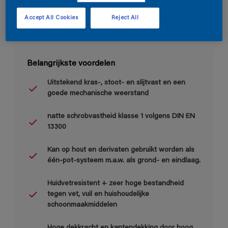
Accept All Cookies
Reject All
Belangrijkste voordelen
Uitstekend kras-, stoot- en slijtvast en een
goede mechanische weerstand
natte schrobvastheid klasse 1 volgens DIN EN
13300
Kan op hout en derivaten gebruikt worden als
één-pot-systeem m.a.w. als grond- en eindlaag.
Huidvetresistent + zeer hoge bestandheid
tegen vet, vuil en huishoudelijke
schoonmaakmiddelen
Hoge dekkracht en kantendekking door hoog