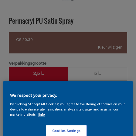
Permacryl PU Satin Spray
C5.20.39
Kleur wijzigen
Verpakkingsgrootte
2,5 L
5 L
Aantal
Verfcalculator
We respect your privacy.
Bereken
By clicking “Accept All Cookies”, you agree to the storing of cookies on your
device to enhance site navigation, analyze site usage, and assist in our
marketing efforts.
Info
Vind een verkooppunt
Cookies Settings