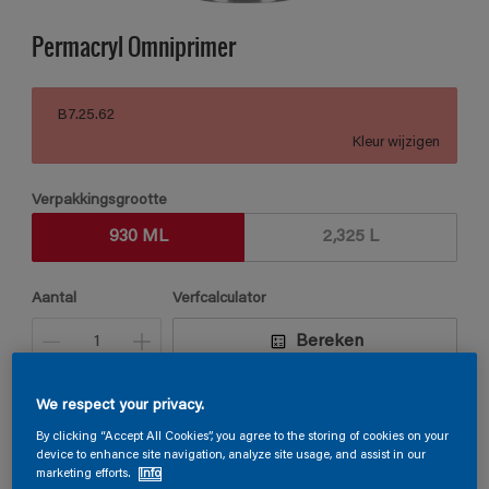
Permacryl Omniprimer
B7.25.62
Kleur wijzigen
Verpakkingsgrootte
930 ML
2,325 L
Aantal
Verfcalculator
Bereken
We respect your privacy.
Vind een verkooppunt
By clicking “Accept All Cookies”, you agree to the storing of cookies on your
device to enhance site navigation, analyze site usage, and assist in our
marketing efforts.
Info