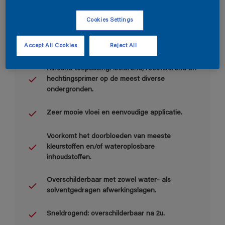
Cookies Settings
Accept All Cookies
Reject All
Belangrijkste voordelen
Allround toepassing: isolerend, roestwerend en
hechtingsprimer op de meest diverse
ondergronden.
Zeer mooie vloei en eenvoudige applicatie.
Voorkomt het doorbloeden van meeste
kleurstoffen en/of wateroplosbare
inhoudstoffen.
Overschilderbaar met zowel water- als
solventgedragen afwerkingslagen.
Sneldrogend: overschilderbaar na 2u.