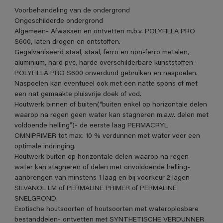
Voorbehandeling van de ondergrond
Ongeschilderde ondergrond
Algemeen- Afwassen en ontvetten m.b.v. POLYFILLA PRO
S600, laten drogen en ontstoffen.
Gegalvaniseerd staal, staal, ferro en non-ferro metalen,
aluminium, hard pvc, harde overschilderbare kunststoffen-
POLYFILLA PRO S600 onverdund gebruiken en naspoelen.
Naspoelen kan eventueel ook met een natte spons of met
een nat gemaakte pluisvrije doek of vod.
Houtwerk binnen of buiten(“buiten enkel op horizontale delen
waarop na regen geen water kan stagneren m.a.w. delen met
voldoende helling”)- de eerste laag PERMACRYL
OMNIPRIMER tot max. 10 % verdunnen met water voor een
optimale indringing.
Houtwerk buiten op horizontale delen waarop na regen
water kan stagneren of delen met onvoldoende helling-
aanbrengen van minstens 1 laag en bij voorkeur 2 lagen
SILVANOL LM of PERMALINE PRIMER of PERMALINE
SNELGROND.
Exotische houtsoorten of houtsoorten met wateroplosbare
bestanddelen- ontvetten met SYNTHETISCHE VERDUNNER