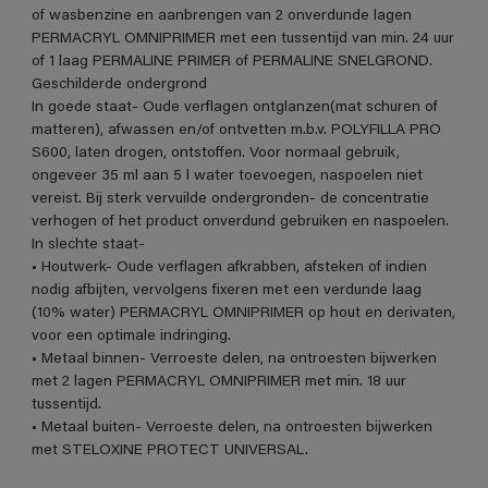
of wasbenzine en aanbrengen van 2 onverdunde lagen
PERMACRYL OMNIPRIMER met een tussentijd van min. 24 uur
of 1 laag PERMALINE PRIMER of PERMALINE SNELGROND.
Geschilderde ondergrond
In goede staat- Oude verflagen ontglanzen(mat schuren of
matteren), afwassen en/of ontvetten m.b.v. POLYFILLA PRO
S600, laten drogen, ontstoffen. Voor normaal gebruik,
ongeveer 35 ml aan 5 l water toevoegen, naspoelen niet
vereist. Bij sterk vervuilde ondergronden- de concentratie
verhogen of het product onverdund gebruiken en naspoelen.
In slechte staat-
• Houtwerk- Oude verflagen afkrabben, afsteken of indien
nodig afbijten, vervolgens fixeren met een verdunde laag
(10% water) PERMACRYL OMNIPRIMER op hout en derivaten,
voor een optimale indringing.
• Metaal binnen- Verroeste delen, na ontroesten bijwerken
met 2 lagen PERMACRYL OMNIPRIMER met min. 18 uur
tussentijd.
• Metaal buiten- Verroeste delen, na ontroesten bijwerken
met STELOXINE PROTECT UNIVERSAL.