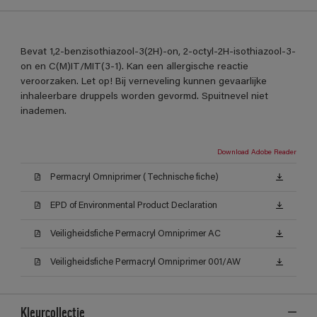
Bevat 1,2-benzisothiazool-3(2H)-on, 2-octyl-2H-isothiazool-3-
on en C(M)IT/MIT(3-1). Kan een allergische reactie
veroorzaken. Let op! Bij verneveling kunnen gevaarlijke
inhaleerbare druppels worden gevormd. Spuitnevel niet
inademen.
Download Adobe Reader
Permacryl Omniprimer (Technische fiche)
EPD of Environmental Product Declaration
Veiligheidsfiche Permacryl Omniprimer AC
Veiligheidsfiche Permacryl Omniprimer 001/AW
Kleurcollectie