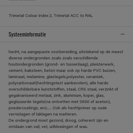
Trimetal Colour Index 2, Trimetal ACC to RAL
Systeeminformatie
hecht, na aangepaste voorbereiding, uitstekend op de meest
diverse ondergronden zoals zoals verschillende
houtondergronden (grond- en tussenlaag), pleisterwerk,
cement, baksteen, beton maar ook op harde PVC buizen,
laminaat, melamine, glastegels,polyester, ceramiek,
polycarbonaat(hechtingstest aanbevolen), alle harde
overschilderbare kunststoffen, staal, CRS staal, verzinkt of
gegalvaniseerd metaal, zink, aluminium, koper, glas,
geglazuurde tegels(na ontvetten met S600 of aceton),
poedercoatings, enz.… Ook als hechtprimer op oude
vernislagen of laklagen na matteren.
De ondergrond moet gezond, droog, coherent zijn en
ontdaan van vuil, vet, uitbloeiingen of was.