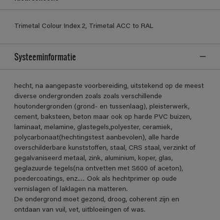
Trimetal Colour Index 2, Trimetal ACC to RAL
Systeeminformatie
hecht, na aangepaste voorbereiding, uitstekend op de meest
diverse ondergronden zoals zoals verschillende
houtondergronden (grond- en tussenlaag), pleisterwerk,
cement, baksteen, beton maar ook op harde PVC buizen,
laminaat, melamine, glastegels,polyester, ceramiek,
polycarbonaat(hechtingstest aanbevolen), alle harde
overschilderbare kunststoffen, staal, CRS staal, verzinkt of
gegalvaniseerd metaal, zink, aluminium, koper, glas,
geglazuurde tegels(na ontvetten met S600 of aceton),
poedercoatings, enz.… Ook als hechtprimer op oude
vernislagen of laklagen na matteren.
De ondergrond moet gezond, droog, coherent zijn en
ontdaan van vuil, vet, uitbloeiingen of was.