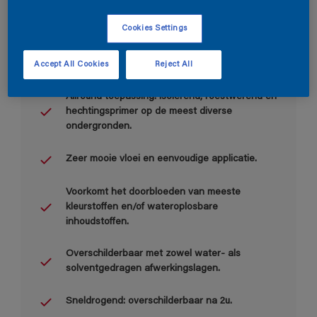
Cookies Settings
Accept All Cookies
Reject All
Belangrijkste voordelen
Allround toepassing: isolerend, roestwerend en
hechtingsprimer op de meest diverse
ondergronden.
Zeer mooie vloei en eenvoudige applicatie.
Voorkomt het doorbloeden van meeste
kleurstoffen en/of wateroplosbare
inhoudstoffen.
Overschilderbaar met zowel water- als
solventgedragen afwerkingslagen.
Sneldrogend: overschilderbaar na 2u.