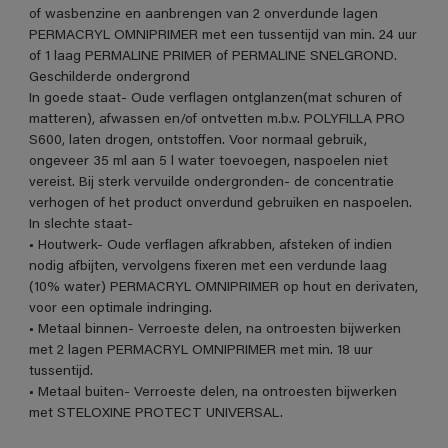
of wasbenzine en aanbrengen van 2 onverdunde lagen
PERMACRYL OMNIPRIMER met een tussentijd van min. 24 uur
of 1 laag PERMALINE PRIMER of PERMALINE SNELGROND.
Geschilderde ondergrond
In goede staat- Oude verflagen ontglanzen(mat schuren of
matteren), afwassen en/of ontvetten m.b.v. POLYFILLA PRO
S600, laten drogen, ontstoffen. Voor normaal gebruik,
ongeveer 35 ml aan 5 l water toevoegen, naspoelen niet
vereist. Bij sterk vervuilde ondergronden- de concentratie
verhogen of het product onverdund gebruiken en naspoelen.
In slechte staat-
• Houtwerk- Oude verflagen afkrabben, afsteken of indien
nodig afbijten, vervolgens fixeren met een verdunde laag
(10% water) PERMACRYL OMNIPRIMER op hout en derivaten,
voor een optimale indringing.
• Metaal binnen- Verroeste delen, na ontroesten bijwerken
met 2 lagen PERMACRYL OMNIPRIMER met min. 18 uur
tussentijd.
• Metaal buiten- Verroeste delen, na ontroesten bijwerken
met STELOXINE PROTECT UNIVERSAL.