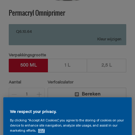
Permacryl Omniprimer
Q6.10.64
Kleur wijzigen
Verpakkingsgrootte
500 ML
1 L
2,5 L
Aantal
Verfcalculator
Bereken
We respect your privacy.
Vind een verkooppunt
By clicking “Accept All Cookies”, you agree to the storing of cookies on your
device to enhance site navigation, analyze site usage, and assist in our
marketing efforts.
Info