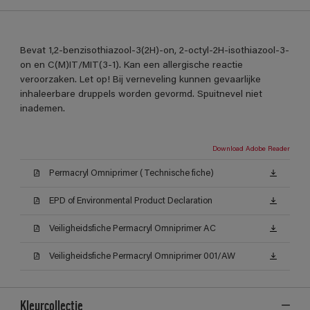
Bevat 1,2-benzisothiazool-3(2H)-on, 2-octyl-2H-isothiazool-3-
on en C(M)IT/MIT(3-1). Kan een allergische reactie
veroorzaken. Let op! Bij verneveling kunnen gevaarlijke
inhaleerbare druppels worden gevormd. Spuitnevel niet
inademen.
Download Adobe Reader
Permacryl Omniprimer (Technische fiche)
EPD of Environmental Product Declaration
Veiligheidsfiche Permacryl Omniprimer AC
Veiligheidsfiche Permacryl Omniprimer 001/AW
Kleurcollectie