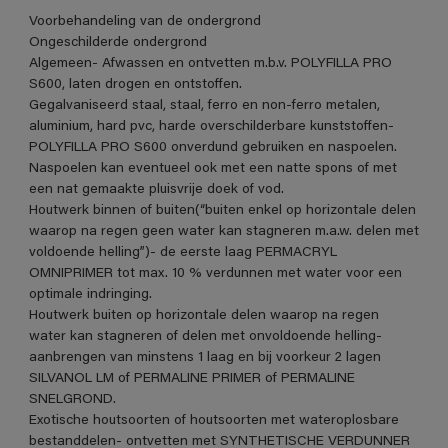
Voorbehandeling van de ondergrond
Ongeschilderde ondergrond
Algemeen- Afwassen en ontvetten m.b.v. POLYFILLA PRO
S600, laten drogen en ontstoffen.
Gegalvaniseerd staal, staal, ferro en non-ferro metalen,
aluminium, hard pvc, harde overschilderbare kunststoffen-
POLYFILLA PRO S600 onverdund gebruiken en naspoelen.
Naspoelen kan eventueel ook met een natte spons of met
een nat gemaakte pluisvrije doek of vod.
Houtwerk binnen of buiten(“buiten enkel op horizontale delen
waarop na regen geen water kan stagneren m.a.w. delen met
voldoende helling”)- de eerste laag PERMACRYL
OMNIPRIMER tot max. 10 % verdunnen met water voor een
optimale indringing.
Houtwerk buiten op horizontale delen waarop na regen
water kan stagneren of delen met onvoldoende helling-
aanbrengen van minstens 1 laag en bij voorkeur 2 lagen
SILVANOL LM of PERMALINE PRIMER of PERMALINE
SNELGROND.
Exotische houtsoorten of houtsoorten met wateroplosbare
bestanddelen- ontvetten met SYNTHETISCHE VERDUNNER