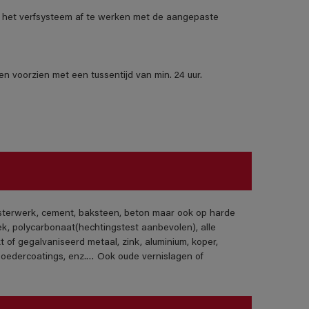
het verfsysteem af te werken met de aangepaste
n voorzien met een tussentijd van min. 24 uur.
isterwerk, cement, baksteen, beton maar ook op harde
ek, polycarbonaat(hechtingstest aanbevolen), alle
t of gegalvaniseerd metaal, zink, aluminium, koper,
poedercoatings, enz.… Ook oude vernislagen of