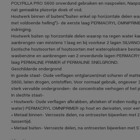
POLYFILLA PRO S600 onverdund gebruiken en naspoelen. Naspoe
nat gemaakte pluisvrije doek of vod.
Houtwerk binnen of buiten(“buiten enkel op horizontale delen w
met voldoende helling”)- de eerste laag PERMACRYL OMNIPRIME
indringing.
Houtwerk buiten op horizontale delen waarop na regen water ka
aanbrengen van minstens 1 laag en bij voorkeur 2 lagen SIL
Exotische houtsoorten of houtsoorten met wateroplosbare be
wasbenzine en aanbrengen van 2 onverdunde lagen PERMACRYL O
laag PERMALINE PRIMER of PERMALINE SNELGROND.
Geschilderde ondergrond
In goede staat- Oude verflagen ontglanzen(mat schuren of matt
S600, laten drogen, ontstoffen. Voor normaal gebruik, ongeveer 3
sterk vervuilde ondergronden- de concentratie verhogen of het 
In slechte staat-
• Houtwerk- Oude verflagen afkrabben, afsteken of indien nodig a
water) PERMACRYL OMNIPRIMER op hout en derivaten, voor een o
• Metaal binnen- Verroeste delen, na ontroesten bijwerken me
tussentijd.
• Metaal buiten- Verroeste delen, na ontroesten bijwerken m