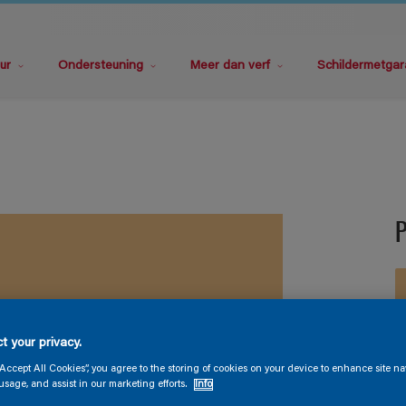
ur
Ondersteuning
Meer dan verf
Schildermetgar
t your privacy.
V
“Accept All Cookies”, you agree to the storing of cookies on your device to enhance site na
usage, and assist in our marketing efforts.
Info