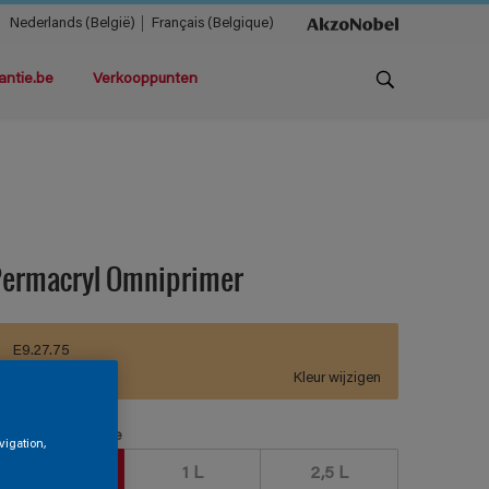
Nederlands (België)
Français (Belgique)
antie.be
Verkooppunten
Permacryl Omniprimer
E9.27.75
Kleur wijzigen
erpakkingsgrootte
vigation,
500 ML
1 L
2,5 L