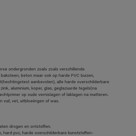
erse ondergronden zoals zoals verschillende
, baksteen, beton maar ook op harde PVC buizen,
t(hechtingstest aanbevolen), alle harde overschilderbare
 zink, aluminium, koper, glas, geglazuurde tegels(na
echtprimer op oude vernislagen of laklagen na matteren.
uil, vet, uitbloeiingen of was.
ten drogen en ontstoffen.
m, hard pvc, harde overschilderbare kunststoffen-