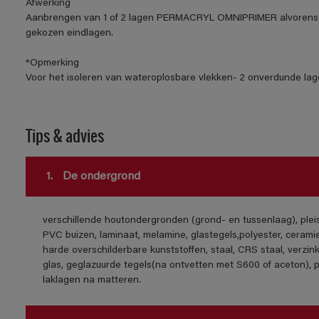
Afwerking
Aanbrengen van 1 of 2 lagen PERMACRYL OMNIPRIMER alvorens 
gekozen eindlagen.
*Opmerking
Voor het isoleren van wateroplosbare vlekken- 2 onverdunde lage
Tips & advies
1.
De ondergrond
verschillende houtondergronden (grond- en tussenlaag), ple
PVC buizen, laminaat, melamine, glastegels,polyester, cerami
harde overschilderbare kunststoffen, staal, CRS staal, verzink
glas, geglazuurde tegels(na ontvetten met S600 of aceton), 
laklagen na matteren.