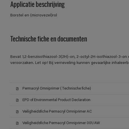
Applicatie beschrijving
Borstel en (microvezel)rol
Technische fiche en documenten
Bevat 1,2-benzisothiazool-3(2H)-on, 2-octyl-2H-isothiazool-3-on 
veroorzaken. Let op! Bij verneveling kunnen gevaarlijke inhalee
Permacryl Omniprimer (Technische fiche)
EPD of Environmental Product Declaration
Veiligheidsfiche Permacryl Omniprimer AC
Veiligheidsfiche Permacryl Omniprimer 001/AW