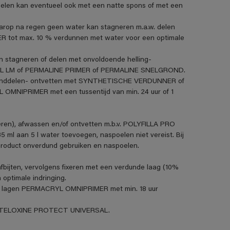
len kan eventueel ook met een natte spons of met een
aarop na regen geen water kan stagneren m.a.w. delen
R tot max. 10 % verdunnen met water voor een optimale
n stagneren of delen met onvoldoende helling-
VANOL LM of PERMALINE PRIMER of PERMALINE SNELGROND.
standdelen- ontvetten met SYNTHETISCHE VERDUNNER of
MNIPRIMER met een tussentijd van min. 24 uur of 1
eren), afwassen en/of ontvetten m.b.v. POLYFILLA PRO
5 ml aan 5 l water toevoegen, naspoelen niet vereist. Bij
product onverdund gebruiken en naspoelen.
fbijten, vervolgens fixeren met een verdunde laag (10%
ptimale indringing.
t 2 lagen PERMACRYL OMNIPRIMER met min. 18 uur
et STELOXINE PROTECT UNIVERSAL.