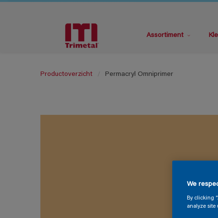
Assortiment
Kle
Productoverzicht
Permacryl Omniprimer
We respec
By clicking 
analyze site 