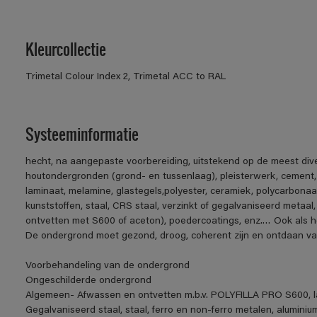
Kleurcollectie
Trimetal Colour Index 2, Trimetal ACC to RAL
Systeeminformatie
hecht, na aangepaste voorbereiding, uitstekend op de meest div
houtondergronden (grond- en tussenlaag), pleisterwerk, cement
laminaat, melamine, glastegels,polyester, ceramiek, polycarbonaa
kunststoffen, staal, CRS staal, verzinkt of gegalvaniseerd metaal,
ontvetten met S600 of aceton), poedercoatings, enz.… Ook als h
De ondergrond moet gezond, droog, coherent zijn en ontdaan van v
Voorbehandeling van de ondergrond
Ongeschilderde ondergrond
Algemeen- Afwassen en ontvetten m.b.v. POLYFILLA PRO S600, la
Gegalvaniseerd staal, staal, ferro en non-ferro metalen, aluminiu