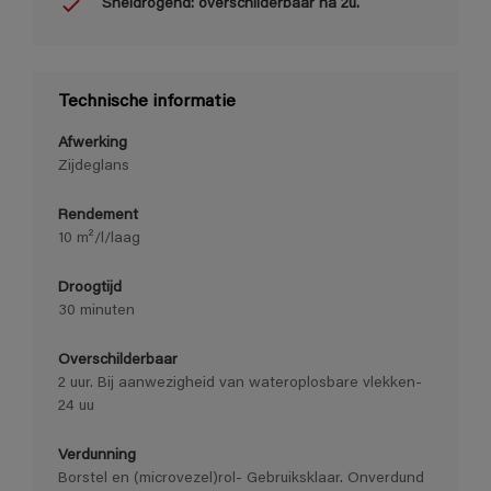
Sneldrogend: overschilderbaar na 2u.
Technische informatie
Afwerking
Zijdeglans
Rendement
10 m²/l/laag
Droogtijd
30 minuten
Overschilderbaar
2 uur. Bij aanwezigheid van wateroplosbare vlekken-
24 uu
Verdunning
Borstel en (microvezel)rol- Gebruiksklaar. Onverdund