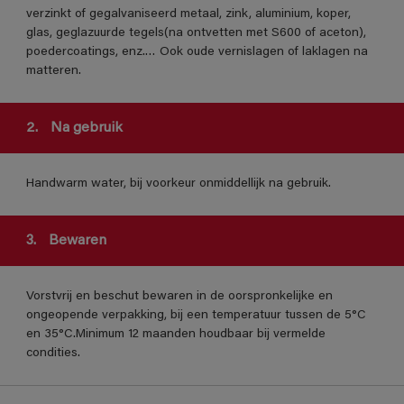
verzinkt of gegalvaniseerd metaal, zink, aluminium, koper,
glas, geglazuurde tegels(na ontvetten met S600 of aceton),
poedercoatings, enz.… Ook oude vernislagen of laklagen na
matteren.
2.
Na gebruik
Handwarm water, bij voorkeur onmiddellijk na gebruik.
3.
Bewaren
Vorstvrij en beschut bewaren in de oorspronkelijke en
ongeopende verpakking, bij een temperatuur tussen de 5°C
en 35°C.Minimum 12 maanden houdbaar bij vermelde
condities.