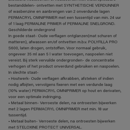
bestanddelen- ontvetten met SYNTHETISCHE VERDUNNER
of wasbenzine en aanbrengen van 2 onverdunde lagen
PERMACRYL OMNIPRIMER met een tussentijd van min. 24 uur
of 1 laag PERMALINE PRIMER of PERMALINE SNELGROND.
Geschilderde ondergrond
In goede staat- Oude verflagen ontglanzen(mat schuren of
matteren), afwassen en/of ontvetten m.b.v. POLYFILLA PRO
S600, laten drogen, ontstoffen. Voor normaal gebruik,
ongeveer 35 ml aan 5 l water toevoegen, naspoelen niet
vereist. Bij sterk vervuilde ondergronden- de concentratie
verhogen of het product onverdund gebruiken en naspoelen.
In slechte staat-
• Houtwerk- Oude verflagen afkrabben, afsteken of indien
nodig afbijten, vervolgens fixeren met een verdunde laag
(10% water) PERMACRYL OMNIPRIMER op hout en derivaten,
voor een optimale indringing.
• Metaal binnen- Verroeste delen, na ontroesten bijwerken
met 2 lagen PERMACRYL OMNIPRIMER met min. 18 uur
tussentijd.
• Metaal buiten- Verroeste delen, na ontroesten bijwerken
met STELOXINE PROTECT UNIVERSAL.