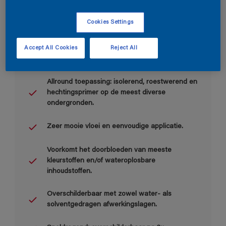
Cookies Settings
Accept All Cookies
Reject All
Belangrijkste voordelen
Allround toepassing: isolerend, roestwerend en
hechtingsprimer op de meest diverse
ondergronden.
Zeer mooie vloei en eenvoudige applicatie.
Voorkomt het doorbloeden van meeste
kleurstoffen en/of wateroplosbare
inhoudstoffen.
Overschilderbaar met zowel water- als
solventgedragen afwerkingslagen.