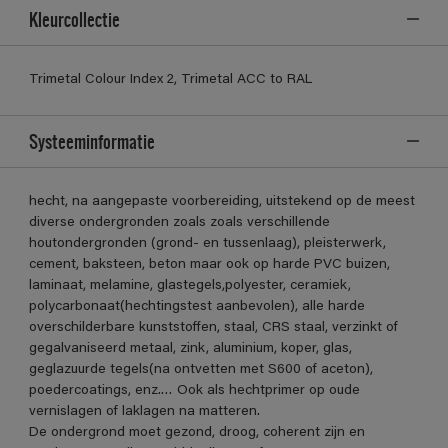
Kleurcollectie
Trimetal Colour Index 2, Trimetal ACC to RAL
Systeeminformatie
hecht, na aangepaste voorbereiding, uitstekend op de meest
diverse ondergronden zoals zoals verschillende
houtondergronden (grond- en tussenlaag), pleisterwerk,
cement, baksteen, beton maar ook op harde PVC buizen,
laminaat, melamine, glastegels,polyester, ceramiek,
polycarbonaat(hechtingstest aanbevolen), alle harde
overschilderbare kunststoffen, staal, CRS staal, verzinkt of
gegalvaniseerd metaal, zink, aluminium, koper, glas,
geglazuurde tegels(na ontvetten met S600 of aceton),
poedercoatings, enz.… Ook als hechtprimer op oude
vernislagen of laklagen na matteren.
De ondergrond moet gezond, droog, coherent zijn en