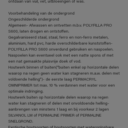
ontdaan van vuil, vet, uitbloeiingen of was.
Voorbehandeling van de ondergrond
Ongeschilderde ondergrond
Algemeen- Afwassen en ontvetten m.b.v. POLYFILLA PRO
S600, laten drogen en ontstoffen.
Gegalvaniseerd staal, staal, ferro en non-ferro metalen,
aluminium, hard pvc, harde overschilderbare kunststoffen-
POLYFILLA PRO S600 onverdund gebruiken en naspoelen.
Naspoelen kan eventueel ook met een natte spons of met
een nat gemaakte pluisvrije doek of vod.
Houtwerk binnen of buiten(“buiten enkel op horizontale delen
waarop na regen geen water kan stagneren m.a.w. delen met
voldoende helling”)- de eerste laag PERMACRYL
OMNIPRIMER tot max. 10 % verdunnen met water voor een
optimale indringing.
Houtwerk buiten op horizontale delen waarop na regen
water kan stagneren of delen met onvoldoende helling-
aanbrengen van minstens 1 laag en bij voorkeur 2 lagen
SILVANOL LM of PERMALINE PRIMER of PERMALINE
SNELGROND.
Exotische houtsoorten of houtsoorten met wateroplosbare