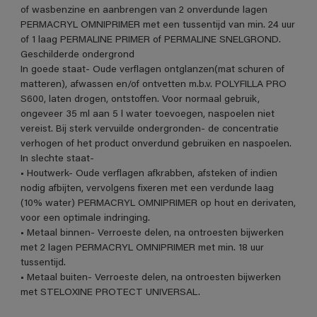
of wasbenzine en aanbrengen van 2 onverdunde lagen
PERMACRYL OMNIPRIMER met een tussentijd van min. 24 uur
of 1 laag PERMALINE PRIMER of PERMALINE SNELGROND.
Geschilderde ondergrond
In goede staat- Oude verflagen ontglanzen(mat schuren of
matteren), afwassen en/of ontvetten m.b.v. POLYFILLA PRO
S600, laten drogen, ontstoffen. Voor normaal gebruik,
ongeveer 35 ml aan 5 l water toevoegen, naspoelen niet
vereist. Bij sterk vervuilde ondergronden- de concentratie
verhogen of het product onverdund gebruiken en naspoelen.
In slechte staat-
• Houtwerk- Oude verflagen afkrabben, afsteken of indien
nodig afbijten, vervolgens fixeren met een verdunde laag
(10% water) PERMACRYL OMNIPRIMER op hout en derivaten,
voor een optimale indringing.
• Metaal binnen- Verroeste delen, na ontroesten bijwerken
met 2 lagen PERMACRYL OMNIPRIMER met min. 18 uur
tussentijd.
• Metaal buiten- Verroeste delen, na ontroesten bijwerken
met STELOXINE PROTECT UNIVERSAL.