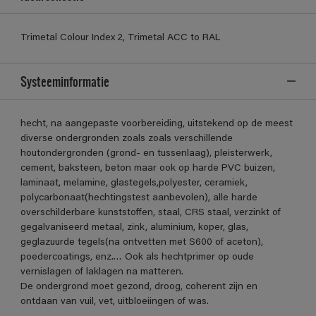
Trimetal Colour Index 2, Trimetal ACC to RAL
Systeeminformatie
hecht, na aangepaste voorbereiding, uitstekend op de meest
diverse ondergronden zoals zoals verschillende
houtondergronden (grond- en tussenlaag), pleisterwerk,
cement, baksteen, beton maar ook op harde PVC buizen,
laminaat, melamine, glastegels,polyester, ceramiek,
polycarbonaat(hechtingstest aanbevolen), alle harde
overschilderbare kunststoffen, staal, CRS staal, verzinkt of
gegalvaniseerd metaal, zink, aluminium, koper, glas,
geglazuurde tegels(na ontvetten met S600 of aceton),
poedercoatings, enz.… Ook als hechtprimer op oude
vernislagen of laklagen na matteren.
De ondergrond moet gezond, droog, coherent zijn en
ontdaan van vuil, vet, uitbloeiingen of was.