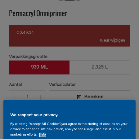
Permacryl Omniprimer
C0.49.34
Kleur wijzigen
Verpakkingsgrootte
930 ML
2,325 L
Aantal
Verfcalculator
Bereken
We respect your privacy.
Vind een verkooppunt
By clicking “Accept All Cookies”, you agree to the storing of cookies on your
device to enhance site navigation, analyze site usage, and assist in our
marketing efforts.
Info