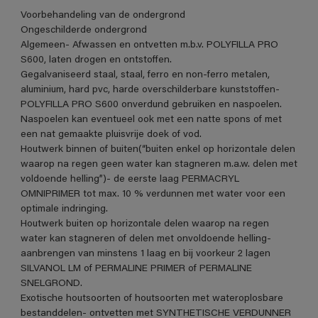
Voorbehandeling van de ondergrond
Ongeschilderde ondergrond
Algemeen- Afwassen en ontvetten m.b.v. POLYFILLA PRO
S600, laten drogen en ontstoffen.
Gegalvaniseerd staal, staal, ferro en non-ferro metalen,
aluminium, hard pvc, harde overschilderbare kunststoffen-
POLYFILLA PRO S600 onverdund gebruiken en naspoelen.
Naspoelen kan eventueel ook met een natte spons of met
een nat gemaakte pluisvrije doek of vod.
Houtwerk binnen of buiten(“buiten enkel op horizontale delen
waarop na regen geen water kan stagneren m.a.w. delen met
voldoende helling”)- de eerste laag PERMACRYL
OMNIPRIMER tot max. 10 % verdunnen met water voor een
optimale indringing.
Houtwerk buiten op horizontale delen waarop na regen
water kan stagneren of delen met onvoldoende helling-
aanbrengen van minstens 1 laag en bij voorkeur 2 lagen
SILVANOL LM of PERMALINE PRIMER of PERMALINE
SNELGROND.
Exotische houtsoorten of houtsoorten met wateroplosbare
bestanddelen- ontvetten met SYNTHETISCHE VERDUNNER