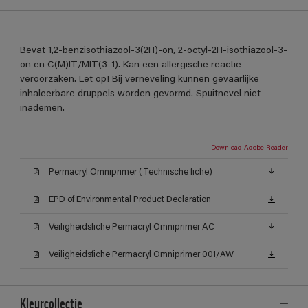
Bevat 1,2-benzisothiazool-3(2H)-on, 2-octyl-2H-isothiazool-3-
on en C(M)IT/MIT(3-1). Kan een allergische reactie
veroorzaken. Let op! Bij verneveling kunnen gevaarlijke
inhaleerbare druppels worden gevormd. Spuitnevel niet
inademen.
Download Adobe Reader
Permacryl Omniprimer (Technische fiche)
EPD of Environmental Product Declaration
Veiligheidsfiche Permacryl Omniprimer AC
Veiligheidsfiche Permacryl Omniprimer 001/AW
Kleurcollectie