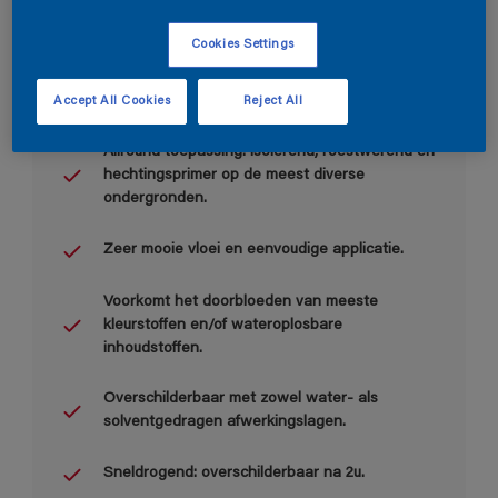
Cookies Settings
Accept All Cookies
Reject All
Belangrijkste voordelen
Allround toepassing: isolerend, roestwerend en
hechtingsprimer op de meest diverse
ondergronden.
Zeer mooie vloei en eenvoudige applicatie.
Voorkomt het doorbloeden van meeste
kleurstoffen en/of wateroplosbare
inhoudstoffen.
Overschilderbaar met zowel water- als
solventgedragen afwerkingslagen.
Sneldrogend: overschilderbaar na 2u.