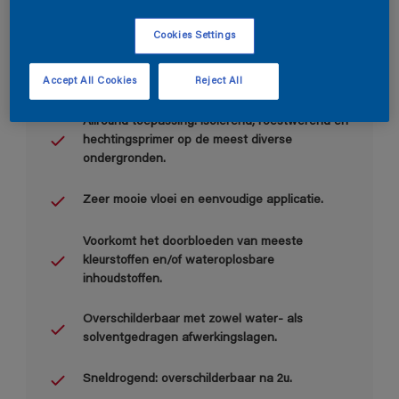
Cookies Settings
Accept All Cookies
Reject All
Belangrijkste voordelen
Allround toepassing: isolerend, roestwerend en
hechtingsprimer op de meest diverse
ondergronden.
Zeer mooie vloei en eenvoudige applicatie.
Voorkomt het doorbloeden van meeste
kleurstoffen en/of wateroplosbare
inhoudstoffen.
Overschilderbaar met zowel water- als
solventgedragen afwerkingslagen.
Sneldrogend: overschilderbaar na 2u.