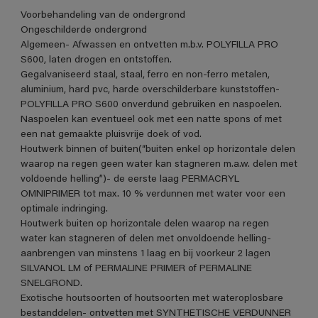
Voorbehandeling van de ondergrond
Ongeschilderde ondergrond
Algemeen- Afwassen en ontvetten m.b.v. POLYFILLA PRO
S600, laten drogen en ontstoffen.
Gegalvaniseerd staal, staal, ferro en non-ferro metalen,
aluminium, hard pvc, harde overschilderbare kunststoffen-
POLYFILLA PRO S600 onverdund gebruiken en naspoelen.
Naspoelen kan eventueel ook met een natte spons of met
een nat gemaakte pluisvrije doek of vod.
Houtwerk binnen of buiten(“buiten enkel op horizontale delen
waarop na regen geen water kan stagneren m.a.w. delen met
voldoende helling”)- de eerste laag PERMACRYL
OMNIPRIMER tot max. 10 % verdunnen met water voor een
optimale indringing.
Houtwerk buiten op horizontale delen waarop na regen
water kan stagneren of delen met onvoldoende helling-
aanbrengen van minstens 1 laag en bij voorkeur 2 lagen
SILVANOL LM of PERMALINE PRIMER of PERMALINE
SNELGROND.
Exotische houtsoorten of houtsoorten met wateroplosbare
bestanddelen- ontvetten met SYNTHETISCHE VERDUNNER