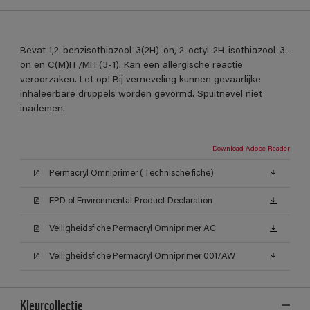
Bevat 1,2-benzisothiazool-3(2H)-on, 2-octyl-2H-isothiazool-3-
on en C(M)IT/MIT(3-1). Kan een allergische reactie
veroorzaken. Let op! Bij verneveling kunnen gevaarlijke
inhaleerbare druppels worden gevormd. Spuitnevel niet
inademen.
Download Adobe Reader
Permacryl Omniprimer (Technische fiche)
EPD of Environmental Product Declaration
Veiligheidsfiche Permacryl Omniprimer AC
Veiligheidsfiche Permacryl Omniprimer 001/AW
Kleurcollectie