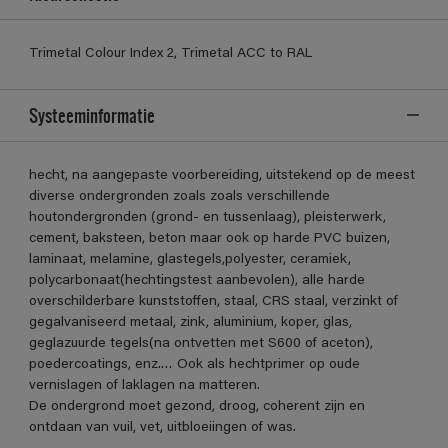
Trimetal Colour Index 2, Trimetal ACC to RAL
Systeeminformatie
hecht, na aangepaste voorbereiding, uitstekend op de meest
diverse ondergronden zoals zoals verschillende
houtondergronden (grond- en tussenlaag), pleisterwerk,
cement, baksteen, beton maar ook op harde PVC buizen,
laminaat, melamine, glastegels,polyester, ceramiek,
polycarbonaat(hechtingstest aanbevolen), alle harde
overschilderbare kunststoffen, staal, CRS staal, verzinkt of
gegalvaniseerd metaal, zink, aluminium, koper, glas,
geglazuurde tegels(na ontvetten met S600 of aceton),
poedercoatings, enz.… Ook als hechtprimer op oude
vernislagen of laklagen na matteren.
De ondergrond moet gezond, droog, coherent zijn en
ontdaan van vuil, vet, uitbloeiingen of was.