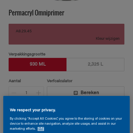
Permacryl Omniprimer
A8.29.45
Kleur wijzigen
Verpakkingsgrootte
930 ML
2,325 L
Aantal
Verfcalculator
Bereken
We respect your privacy.
Vind een verkooppunt
By clicking “Accept All Cookies”, you agree to the storing of cookies on your
device to enhance site navigation, analyze site usage, and assist in our
marketing efforts.
Info