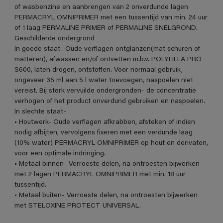
of wasbenzine en aanbrengen van 2 onverdunde lagen
PERMACRYL OMNIPRIMER met een tussentijd van min. 24 uur
of 1 laag PERMALINE PRIMER of PERMALINE SNELGROND.
Geschilderde ondergrond
In goede staat- Oude verflagen ontglanzen(mat schuren of
matteren), afwassen en/of ontvetten m.b.v. POLYFILLA PRO
S600, laten drogen, ontstoffen. Voor normaal gebruik,
ongeveer 35 ml aan 5 l water toevoegen, naspoelen niet
vereist. Bij sterk vervuilde ondergronden- de concentratie
verhogen of het product onverdund gebruiken en naspoelen.
In slechte staat-
• Houtwerk- Oude verflagen afkrabben, afsteken of indien
nodig afbijten, vervolgens fixeren met een verdunde laag
(10% water) PERMACRYL OMNIPRIMER op hout en derivaten,
voor een optimale indringing.
• Metaal binnen- Verroeste delen, na ontroesten bijwerken
met 2 lagen PERMACRYL OMNIPRIMER met min. 18 uur
tussentijd.
• Metaal buiten- Verroeste delen, na ontroesten bijwerken
met STELOXINE PROTECT UNIVERSAL.