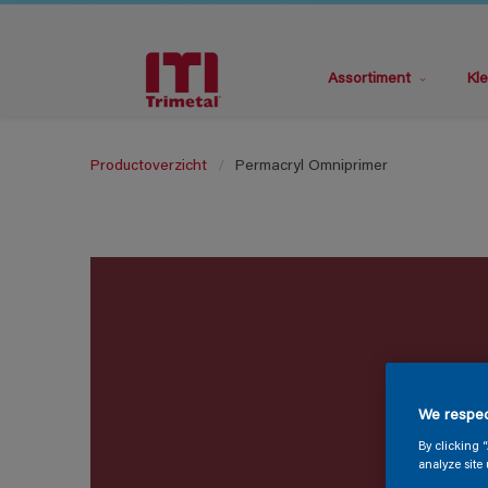
Assortiment
Kle
Productoverzicht
Permacryl Omniprimer
We respec
By clicking 
analyze site 