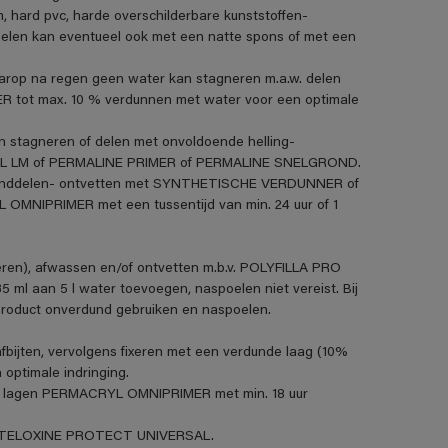
m, hard pvc, harde overschilderbare kunststoffen-
len kan eventueel ook met een natte spons of met een
aarop na regen geen water kan stagneren m.a.w. delen
R tot max. 10 % verdunnen met water voor een optimale
n stagneren of delen met onvoldoende helling-
VANOL LM of PERMALINE PRIMER of PERMALINE SNELGROND.
standdelen- ontvetten met SYNTHETISCHE VERDUNNER of
MNIPRIMER met een tussentijd van min. 24 uur of 1
eren), afwassen en/of ontvetten m.b.v. POLYFILLA PRO
5 ml aan 5 l water toevoegen, naspoelen niet vereist. Bij
product onverdund gebruiken en naspoelen.
fbijten, vervolgens fixeren met een verdunde laag (10%
ptimale indringing.
t 2 lagen PERMACRYL OMNIPRIMER met min. 18 uur
et STELOXINE PROTECT UNIVERSAL.