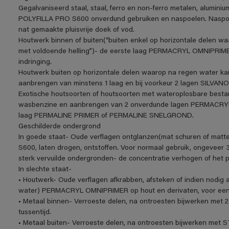
Gegalvaniseerd staal, staal, ferro en non-ferro metalen, aluminiu
POLYFILLA PRO S600 onverdund gebruiken en naspoelen. Naspoe
nat gemaakte pluisvrije doek of vod.
Houtwerk binnen of buiten(“buiten enkel op horizontale delen w
met voldoende helling”)- de eerste laag PERMACRYL OMNIPRIME
indringing.
Houtwerk buiten op horizontale delen waarop na regen water ka
aanbrengen van minstens 1 laag en bij voorkeur 2 lagen SIL
Exotische houtsoorten of houtsoorten met wateroplosbare be
wasbenzine en aanbrengen van 2 onverdunde lagen PERMACRYL O
laag PERMALINE PRIMER of PERMALINE SNELGROND.
Geschilderde ondergrond
In goede staat- Oude verflagen ontglanzen(mat schuren of matt
S600, laten drogen, ontstoffen. Voor normaal gebruik, ongeveer 3
sterk vervuilde ondergronden- de concentratie verhogen of het 
In slechte staat-
• Houtwerk- Oude verflagen afkrabben, afsteken of indien nodig a
water) PERMACRYL OMNIPRIMER op hout en derivaten, voor een o
• Metaal binnen- Verroeste delen, na ontroesten bijwerken me
tussentijd.
• Metaal buiten- Verroeste delen, na ontroesten bijwerken m