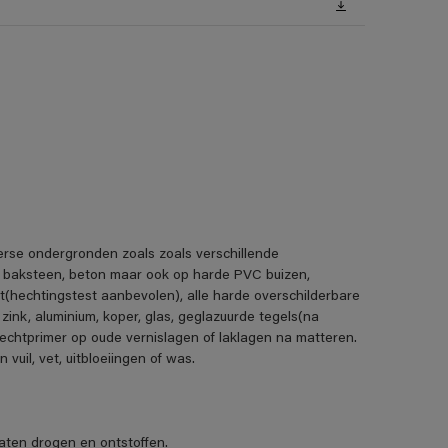
erse ondergronden zoals zoals verschillende
, baksteen, beton maar ook op harde PVC buizen,
t(hechtingstest aanbevolen), alle harde overschilderbare
 zink, aluminium, koper, glas, geglazuurde tegels(na
echtprimer op oude vernislagen of laklagen na matteren.
uil, vet, uitbloeiingen of was.
ten drogen en ontstoffen.