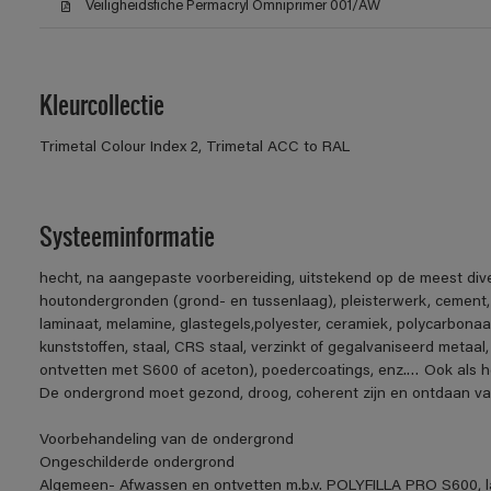
Veiligheidsfiche Permacryl Omniprimer 001/AW
Kleurcollectie
Trimetal Colour Index 2, Trimetal ACC to RAL
Systeeminformatie
hecht, na aangepaste voorbereiding, uitstekend op de meest div
houtondergronden (grond- en tussenlaag), pleisterwerk, cement
laminaat, melamine, glastegels,polyester, ceramiek, polycarbonaa
kunststoffen, staal, CRS staal, verzinkt of gegalvaniseerd metaal,
ontvetten met S600 of aceton), poedercoatings, enz.… Ook als h
De ondergrond moet gezond, droog, coherent zijn en ontdaan van v
Voorbehandeling van de ondergrond
Ongeschilderde ondergrond
Algemeen- Afwassen en ontvetten m.b.v. POLYFILLA PRO S600, la