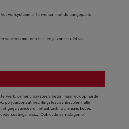
het verfsysteem af te werken met de aangepaste
n voorzien met een tussentijd van min. 24 uur.
isterwerk, cement, baksteen, beton maar ook op harde
ek, polycarbonaat(hechtingstest aanbevolen), alle
t of gegalvaniseerd metaal, zink, aluminium, koper,
poedercoatings, enz.… Ook oude vernislagen of