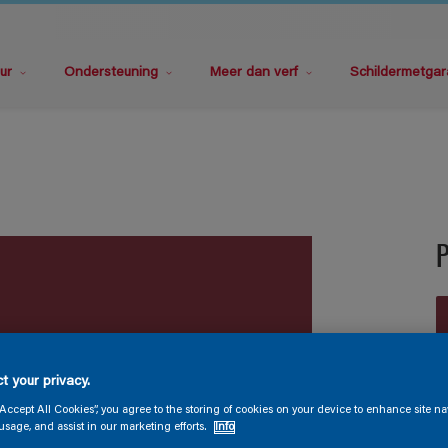
ur
Ondersteuning
Meer dan verf
Schildermetgar
t your privacy.
V
“Accept All Cookies”, you agree to the storing of cookies on your device to enhance site na
usage, and assist in our marketing efforts.
Info