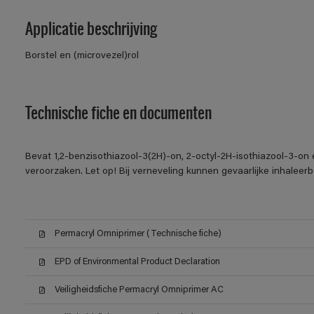
Applicatie beschrijving
Borstel en (microvezel)rol
Technische fiche en documenten
Bevat 1,2-benzisothiazool-3(2H)-on, 2-octyl-2H-isothiazool-3-on 
veroorzaken. Let op! Bij verneveling kunnen gevaarlijke inhalee
Permacryl Omniprimer (Technische fiche)
EPD of Environmental Product Declaration
Veiligheidsfiche Permacryl Omniprimer AC