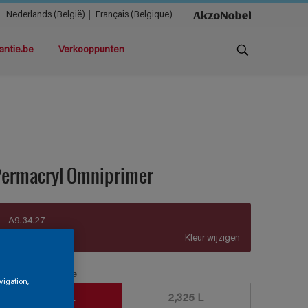
Nederlands (België)
Français (Belgique)
antie.be
Verkooppunten
Permacryl Omniprimer
A9.34.27
Kleur wijzigen
erpakkingsgrootte
vigation,
930 ML
2,325 L