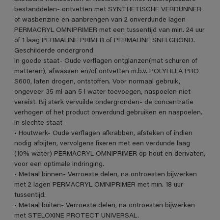
bestanddelen- ontvetten met SYNTHETISCHE VERDUNNER
of wasbenzine en aanbrengen van 2 onverdunde lagen
PERMACRYL OMNIPRIMER met een tussentijd van min. 24 uur
of 1 laag PERMALINE PRIMER of PERMALINE SNELGROND.
Geschilderde ondergrond
In goede staat- Oude verflagen ontglanzen(mat schuren of
matteren), afwassen en/of ontvetten m.b.v. POLYFILLA PRO
S600, laten drogen, ontstoffen. Voor normaal gebruik,
ongeveer 35 ml aan 5 l water toevoegen, naspoelen niet
vereist. Bij sterk vervuilde ondergronden- de concentratie
verhogen of het product onverdund gebruiken en naspoelen.
In slechte staat-
• Houtwerk- Oude verflagen afkrabben, afsteken of indien
nodig afbijten, vervolgens fixeren met een verdunde laag
(10% water) PERMACRYL OMNIPRIMER op hout en derivaten,
voor een optimale indringing.
• Metaal binnen- Verroeste delen, na ontroesten bijwerken
met 2 lagen PERMACRYL OMNIPRIMER met min. 18 uur
tussentijd.
• Metaal buiten- Verroeste delen, na ontroesten bijwerken
met STELOXINE PROTECT UNIVERSAL.