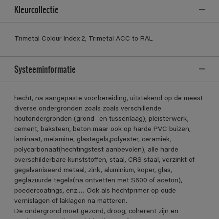
Kleurcollectie
Trimetal Colour Index 2, Trimetal ACC to RAL
Systeeminformatie
hecht, na aangepaste voorbereiding, uitstekend op de meest
diverse ondergronden zoals zoals verschillende
houtondergronden (grond- en tussenlaag), pleisterwerk,
cement, baksteen, beton maar ook op harde PVC buizen,
laminaat, melamine, glastegels,polyester, ceramiek,
polycarbonaat(hechtingstest aanbevolen), alle harde
overschilderbare kunststoffen, staal, CRS staal, verzinkt of
gegalvaniseerd metaal, zink, aluminium, koper, glas,
geglazuurde tegels(na ontvetten met S600 of aceton),
poedercoatings, enz.… Ook als hechtprimer op oude
vernislagen of laklagen na matteren.
De ondergrond moet gezond, droog, coherent zijn en