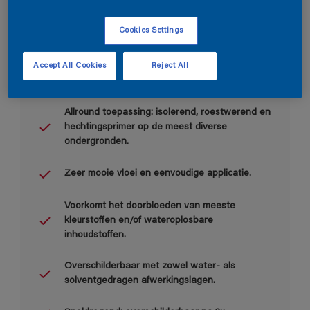
Cookies Settings
Accept All Cookies
Reject All
Belangrijkste voordelen
Allround toepassing: isolerend, roestwerend en
hechtingsprimer op de meest diverse
ondergronden.
Zeer mooie vloei en eenvoudige applicatie.
Voorkomt het doorbloeden van meeste
kleurstoffen en/of wateroplosbare
inhoudstoffen.
Overschilderbaar met zowel water- als
solventgedragen afwerkingslagen.