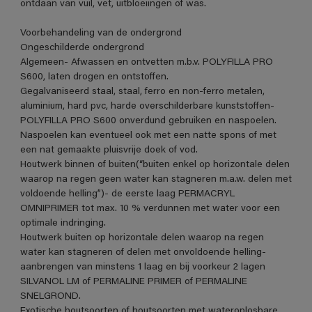
ontdaan van vuil, vet, uitbloeiingen of was.
Voorbehandeling van de ondergrond
Ongeschilderde ondergrond
Algemeen- Afwassen en ontvetten m.b.v. POLYFILLA PRO
S600, laten drogen en ontstoffen.
Gegalvaniseerd staal, staal, ferro en non-ferro metalen,
aluminium, hard pvc, harde overschilderbare kunststoffen-
POLYFILLA PRO S600 onverdund gebruiken en naspoelen.
Naspoelen kan eventueel ook met een natte spons of met
een nat gemaakte pluisvrije doek of vod.
Houtwerk binnen of buiten(“buiten enkel op horizontale delen
waarop na regen geen water kan stagneren m.a.w. delen met
voldoende helling”)- de eerste laag PERMACRYL
OMNIPRIMER tot max. 10 % verdunnen met water voor een
optimale indringing.
Houtwerk buiten op horizontale delen waarop na regen
water kan stagneren of delen met onvoldoende helling-
aanbrengen van minstens 1 laag en bij voorkeur 2 lagen
SILVANOL LM of PERMALINE PRIMER of PERMALINE
SNELGROND.
Exotische houtsoorten of houtsoorten met wateroplosbare