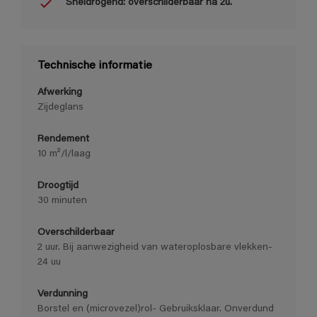
Sneldrogend: overschilderbaar na 2u.
Technische informatie
Afwerking
Zijdeglans
Rendement
10 m²/l/laag
Droogtijd
30 minuten
Overschilderbaar
2 uur. Bij aanwezigheid van wateroplosbare vlekken-
24 uu
Verdunning
Borstel en (microvezel)rol- Gebruiksklaar. Onverdund