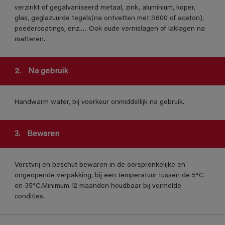
verzinkt of gegalvaniseerd metaal, zink, aluminium, koper,
glas, geglazuurde tegels(na ontvetten met S600 of aceton),
poedercoatings, enz.… Ook oude vernislagen of laklagen na
matteren.
2.
Na gebruik
Handwarm water, bij voorkeur onmiddellijk na gebruik.
3.
Bewaren
Vorstvrij en beschut bewaren in de oorspronkelijke en
ongeopende verpakking, bij een temperatuur tussen de 5°C
en 35°C.Minimum 12 maanden houdbaar bij vermelde
condities.