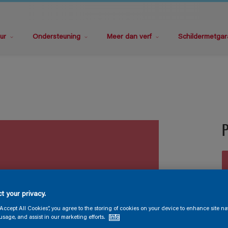
ur
Ondersteuning
Meer dan verf
Schildermetgar
t your privacy.
V
“Accept All Cookies”, you agree to the storing of cookies on your device to enhance site na
usage, and assist in our marketing efforts.
Info