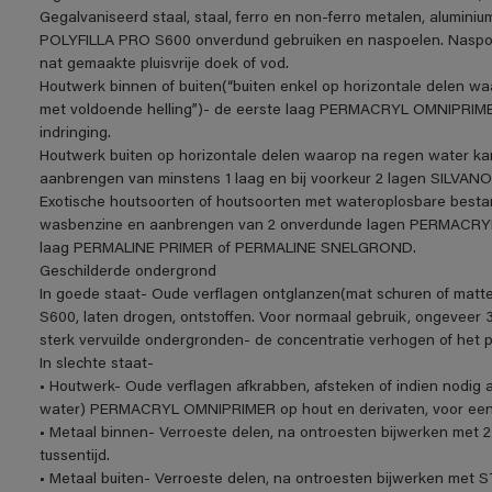
Gegalvaniseerd staal, staal, ferro en non-ferro metalen, aluminiu
POLYFILLA PRO S600 onverdund gebruiken en naspoelen. Naspoe
nat gemaakte pluisvrije doek of vod.
Houtwerk binnen of buiten(“buiten enkel op horizontale delen w
met voldoende helling”)- de eerste laag PERMACRYL OMNIPRIME
indringing.
Houtwerk buiten op horizontale delen waarop na regen water ka
aanbrengen van minstens 1 laag en bij voorkeur 2 lagen SIL
Exotische houtsoorten of houtsoorten met wateroplosbare be
wasbenzine en aanbrengen van 2 onverdunde lagen PERMACRYL O
laag PERMALINE PRIMER of PERMALINE SNELGROND.
Geschilderde ondergrond
In goede staat- Oude verflagen ontglanzen(mat schuren of matt
S600, laten drogen, ontstoffen. Voor normaal gebruik, ongeveer 3
sterk vervuilde ondergronden- de concentratie verhogen of het 
In slechte staat-
• Houtwerk- Oude verflagen afkrabben, afsteken of indien nodig a
water) PERMACRYL OMNIPRIMER op hout en derivaten, voor een o
• Metaal binnen- Verroeste delen, na ontroesten bijwerken me
tussentijd.
• Metaal buiten- Verroeste delen, na ontroesten bijwerken m