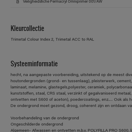
Veiligheidsfiche Permacryl Omniprimer 001/AW
Kleurcollectie
Trimetal Colour Index 2, Trimetal ACC to RAL
Systeeminformatie
hecht, na aangepaste voorbereiding, uitstekend op de meest div
houtondergronden (grond- en tussenlaag), pleisterwerk, cement
laminaat, melamine, glastegels,polyester, ceramiek, polycarbonaa
kunststoffen, staal, CRS staal, verzinkt of gegalvaniseerd metaal,
ontvetten met S600 of aceton), poedercoatings, enz.… Ook als h
De ondergrond moet gezond, droog, coherent zijn en ontdaan van v
Voorbehandeling van de ondergrond
Ongeschilderde ondergrond
Algemeen- Afwassen en ontvetten m.b.v. POLYFILLA PRO S600, la