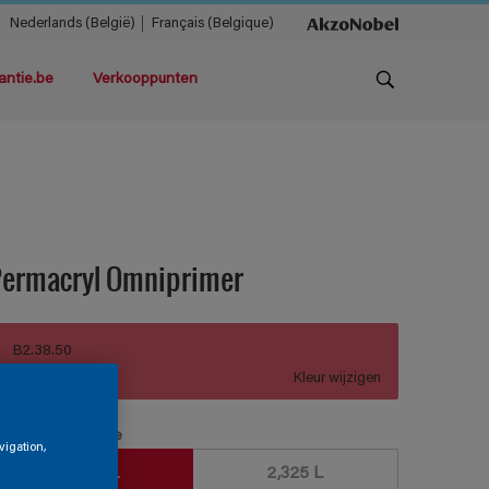
Nederlands (België)
Français (Belgique)
antie.be
Verkooppunten
Permacryl Omniprimer
B2.38.50
Kleur wijzigen
erpakkingsgrootte
vigation,
930 ML
2,325 L