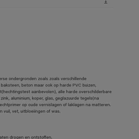
erse ondergronden zoals zoals verschillende
, baksteen, beton maar ook op harde PVC buizen,
t(hechtingstest aanbevolen), alle harde overschilderbare
 zink, aluminium, koper, glas, geglazuurde tegels(na
echtprimer op oude vernislagen of laklagen na matteren.
uil, vet, uitbloeiingen of was.
ten drogen en ontstoffen.