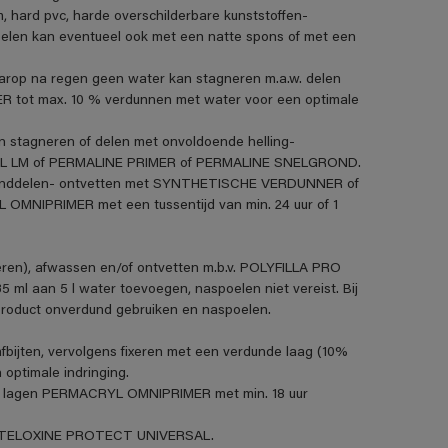
m, hard pvc, harde overschilderbare kunststoffen-
len kan eventueel ook met een natte spons of met een
aarop na regen geen water kan stagneren m.a.w. delen
R tot max. 10 % verdunnen met water voor een optimale
n stagneren of delen met onvoldoende helling-
VANOL LM of PERMALINE PRIMER of PERMALINE SNELGROND.
standdelen- ontvetten met SYNTHETISCHE VERDUNNER of
MNIPRIMER met een tussentijd van min. 24 uur of 1
eren), afwassen en/of ontvetten m.b.v. POLYFILLA PRO
5 ml aan 5 l water toevoegen, naspoelen niet vereist. Bij
product onverdund gebruiken en naspoelen.
fbijten, vervolgens fixeren met een verdunde laag (10%
ptimale indringing.
t 2 lagen PERMACRYL OMNIPRIMER met min. 18 uur
et STELOXINE PROTECT UNIVERSAL.