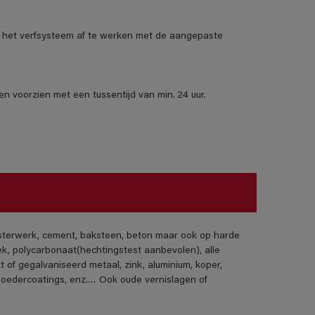
het verfsysteem af te werken met de aangepaste
n voorzien met een tussentijd van min. 24 uur.
isterwerk, cement, baksteen, beton maar ook op harde
ek, polycarbonaat(hechtingstest aanbevolen), alle
t of gegalvaniseerd metaal, zink, aluminium, koper,
poedercoatings, enz.… Ook oude vernislagen of