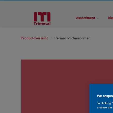
Assortiment
Kle
Productoverzicht
Permacryl Omniprimer
We respec
By clicking 
analyze site 