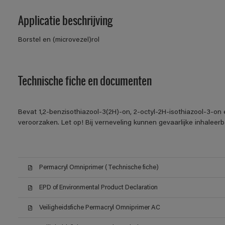
Applicatie beschrijving
Borstel en (microvezel)rol
Technische fiche en documenten
Bevat 1,2-benzisothiazool-3(2H)-on, 2-octyl-2H-isothiazool-3-on 
veroorzaken. Let op! Bij verneveling kunnen gevaarlijke inhalee
Permacryl Omniprimer (Technische fiche)
EPD of Environmental Product Declaration
Veiligheidsfiche Permacryl Omniprimer AC