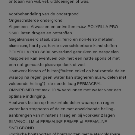
ontdaan van vuil, vet, uitbloeiingen of was.
Voorbehandeling van de ondergrond
Ongeschilderde ondergrond
Algemeen- Afwassen en ontvetten m.b.v. POLYFILLA PRO
S600, laten drogen en ontstoffen.
Gegalvaniseerd staal, staal, ferro en non-ferro metalen,
aluminium, hard pvc, harde overschilderbare kunststoffen-
POLYFILLA PRO S600 onverdund gebruiken en naspoelen.
Naspoelen kan eventueel ook met een natte spons of met
een nat gemaakte pluisvrije doek of vod.
Houtwerk binnen of buiten(“buiten enkel op horizontale delen
waarop na regen geen water kan stagneren m.a.w. delen met
voldoende helling”)- de eerste laag PERMACRYL
OMNIPRIMER tot max. 10 % verdunnen met water voor een
optimale indringing.
Houtwerk buiten op horizontale delen waarop na regen
water kan stagneren of delen met onvoldoende helling-
aanbrengen van minstens 1 laag en bij voorkeur 2 lagen
SILVANOL LM of PERMALINE PRIMER of PERMALINE
SNELGROND.
Exotische houtsoorten of houtsoorten met wateroplosbare