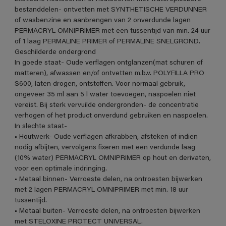
bestanddelen- ontvetten met SYNTHETISCHE VERDUNNER
of wasbenzine en aanbrengen van 2 onverdunde lagen
PERMACRYL OMNIPRIMER met een tussentijd van min. 24 uur
of 1 laag PERMALINE PRIMER of PERMALINE SNELGROND.
Geschilderde ondergrond
In goede staat- Oude verflagen ontglanzen(mat schuren of
matteren), afwassen en/of ontvetten m.b.v. POLYFILLA PRO
S600, laten drogen, ontstoffen. Voor normaal gebruik,
ongeveer 35 ml aan 5 l water toevoegen, naspoelen niet
vereist. Bij sterk vervuilde ondergronden- de concentratie
verhogen of het product onverdund gebruiken en naspoelen.
In slechte staat-
• Houtwerk- Oude verflagen afkrabben, afsteken of indien
nodig afbijten, vervolgens fixeren met een verdunde laag
(10% water) PERMACRYL OMNIPRIMER op hout en derivaten,
voor een optimale indringing.
• Metaal binnen- Verroeste delen, na ontroesten bijwerken
met 2 lagen PERMACRYL OMNIPRIMER met min. 18 uur
tussentijd.
• Metaal buiten- Verroeste delen, na ontroesten bijwerken
met STELOXINE PROTECT UNIVERSAL.