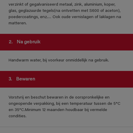
verzinkt of gegalvaniseerd metaal, zink, aluminium, koper,
glas, geglazuurde tegels(na ontvetten met S600 of aceton),
poedercoatings, enz.… Ook oude vernislagen of laklagen na
matteren.
2.
Na gebruik
Handwarm water, bij voorkeur onmiddellijk na gebruik.
3.
Bewaren
Vorstvrij en beschut bewaren in de oorspronkelijke en
ongeopende verpakking, bij een temperatuur tussen de 5°C
en 35°C.Minimum 12 maanden houdbaar bij vermelde
condities.