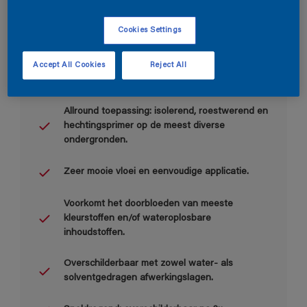
Cookies Settings
Accept All Cookies
Reject All
Belangrijkste voordelen
Allround toepassing: isolerend, roestwerend en
hechtingsprimer op de meest diverse
ondergronden.
Zeer mooie vloei en eenvoudige applicatie.
Voorkomt het doorbloeden van meeste
kleurstoffen en/of wateroplosbare
inhoudstoffen.
Overschilderbaar met zowel water- als
solventgedragen afwerkingslagen.