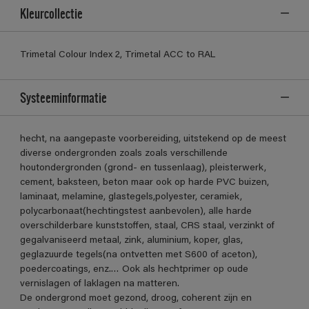
Kleurcollectie
Trimetal Colour Index 2, Trimetal ACC to RAL
Systeeminformatie
hecht, na aangepaste voorbereiding, uitstekend op de meest
diverse ondergronden zoals zoals verschillende
houtondergronden (grond- en tussenlaag), pleisterwerk,
cement, baksteen, beton maar ook op harde PVC buizen,
laminaat, melamine, glastegels,polyester, ceramiek,
polycarbonaat(hechtingstest aanbevolen), alle harde
overschilderbare kunststoffen, staal, CRS staal, verzinkt of
gegalvaniseerd metaal, zink, aluminium, koper, glas,
geglazuurde tegels(na ontvetten met S600 of aceton),
poedercoatings, enz.… Ook als hechtprimer op oude
vernislagen of laklagen na matteren.
De ondergrond moet gezond, droog, coherent zijn en