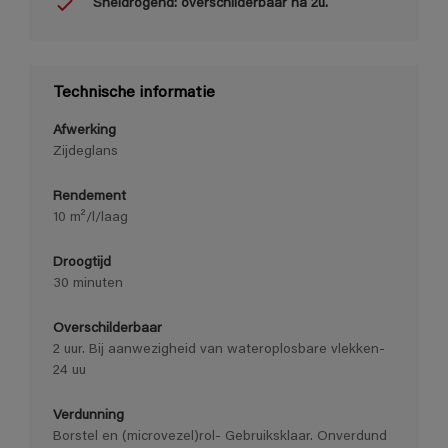
Sneldrogend: overschilderbaar na 2u.
Technische informatie
Afwerking
Zijdeglans
Rendement
10 m²/l/laag
Droogtijd
30 minuten
Overschilderbaar
2 uur. Bij aanwezigheid van wateroplosbare vlekken-
24 uu
Verdunning
Borstel en (microvezel)rol- Gebruiksklaar. Onverdund