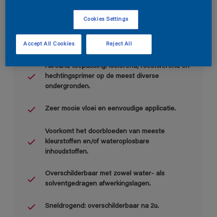
Cookies Settings
Accept All Cookies
Reject All
Belangrijkste voordelen
Allround toepassing: isolerend, roestwerend en
hechtingsprimer op de meest diverse
ondergronden.
Zeer mooie vloei en eenvoudige applicatie.
Voorkomt het doorbloeden van meeste
kleurstoffen en/of wateroplosbare
inhoudstoffen.
Overschilderbaar met zowel water- als
solventgedragen afwerkingslagen.
Sneldrogend: overschilderbaar na 2u.