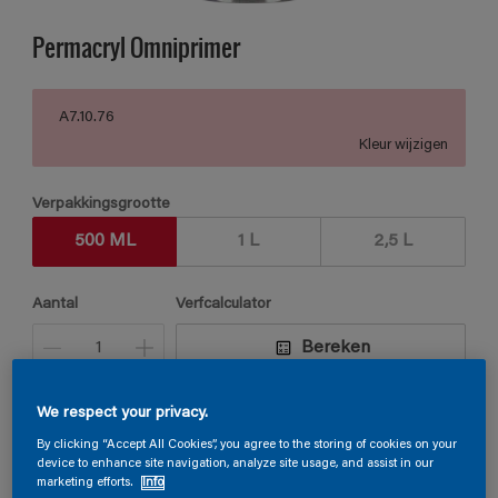
Permacryl Omniprimer
A7.10.76
Kleur wijzigen
Verpakkingsgrootte
500 ML
1 L
2,5 L
Aantal
Verfcalculator
Bereken
We respect your privacy.
Vind een verkooppunt
By clicking “Accept All Cookies”, you agree to the storing of cookies on your
device to enhance site navigation, analyze site usage, and assist in our
marketing efforts.
Info