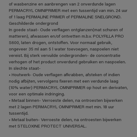
of wasbenzine en aanbrengen van 2 onverdunde lagen
PERMACRYL OMNIPRIMER met een tussentijd van min. 24 uur
of 1 laag PERMALINE PRIMER of PERMALINE SNELGROND.
Geschilderde ondergrond
In goede staat- Oude verflagen ontglanzen(mat schuren of
matteren), afwassen en/of ontvetten m.b.v. POLYFILLA PRO
S600, laten drogen, ontstoffen. Voor normaal gebruik,
ongeveer 35 ml aan 5 l water toevoegen, naspoelen niet
vereist. Bij sterk vervuilde ondergronden- de concentratie
verhogen of het product onverdund gebruiken en naspoelen.
In slechte staat-
• Houtwerk- Oude verflagen afkrabben, afsteken of indien
nodig afbijten, vervolgens fixeren met een verdunde laag
(10% water) PERMACRYL OMNIPRIMER op hout en derivaten,
voor een optimale indringing.
• Metaal binnen- Verroeste delen, na ontroesten bijwerken
met 2 lagen PERMACRYL OMNIPRIMER met min. 18 uur
tussentijd.
• Metaal buiten- Verroeste delen, na ontroesten bijwerken
met STELOXINE PROTECT UNIVERSAL.