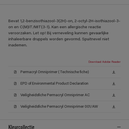
Bevat 1,2-benzisothiazool-3(2H)-on, 2-octyl-2H-isothiazool-3-
on en C(M)IT/MIT(3-1). Kan een allergische reactie
veroorzaken. Let op! Bij verneveling kunnen gevaarlijke
inhaleerbare druppels worden gevormd. Spuitnevel niet
inademen.
Download Adobe Reader
Permacryl Omniprimer (Technische fiche)
EPD of Environmental Product Declaration
Veiligheidsfiche Permacryl Omniprimer AC
Veiligheidsfiche Permacryl Omniprimer 001/AW
Kleurcollectie