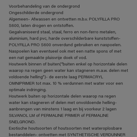
Voorbehandeling van de ondergrond
Ongeschilderde ondergrond
Algemeen- Afwassen en ontvetten m.b.v. POLYFILLA PRO
S600, laten drogen en ontstoffen.
Gegalvaniseerd staal, staal, ferro en non-ferro metalen,
aluminium, hard pvc, harde overschilderbare kunststoffen-
POLYFILLA PRO S600 onverdund gebruiken en naspoelen.
Naspoelen kan eventueel ook met een natte spons of met
een nat gemaakte pluisvrije doek of vod.
Houtwerk binnen of buiten(“buiten enkel op horizontale delen
waarop na regen geen water kan stagneren m.a.w. delen met
voldoende helling”)- de eerste laag PERMACRYL
OMNIPRIMER tot max. 10 % verdunnen met water voor een
optimale indringing.
Houtwerk buiten op horizontale delen waarop na regen
water kan stagneren of delen met onvoldoende helling-
aanbrengen van minstens 1 laag en bij voorkeur 2 lagen
SILVANOL LM of PERMALINE PRIMER of PERMALINE
SNELGROND.
Exotische houtsoorten of houtsoorten met wateroplosbare
bestanddelen- ontvetten met SYNTHETISCHE VERDUNNER