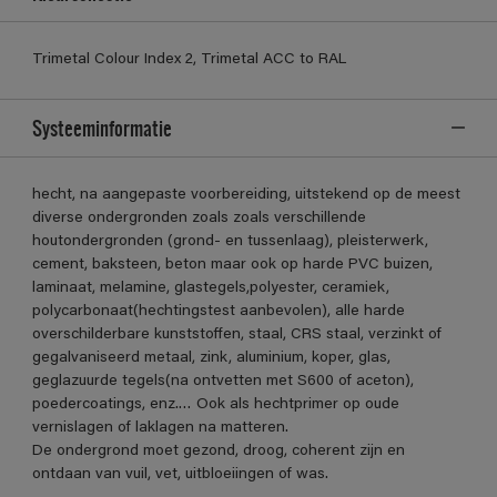
Trimetal Colour Index 2, Trimetal ACC to RAL
Systeeminformatie
hecht, na aangepaste voorbereiding, uitstekend op de meest
diverse ondergronden zoals zoals verschillende
houtondergronden (grond- en tussenlaag), pleisterwerk,
cement, baksteen, beton maar ook op harde PVC buizen,
laminaat, melamine, glastegels,polyester, ceramiek,
polycarbonaat(hechtingstest aanbevolen), alle harde
overschilderbare kunststoffen, staal, CRS staal, verzinkt of
gegalvaniseerd metaal, zink, aluminium, koper, glas,
geglazuurde tegels(na ontvetten met S600 of aceton),
poedercoatings, enz.… Ook als hechtprimer op oude
vernislagen of laklagen na matteren.
De ondergrond moet gezond, droog, coherent zijn en
ontdaan van vuil, vet, uitbloeiingen of was.