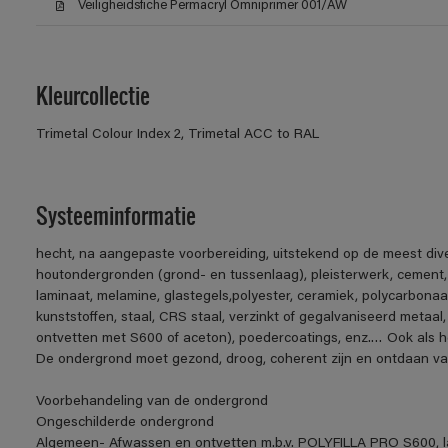
Veiligheidsfiche Permacryl Omniprimer 001/AW
Kleurcollectie
Trimetal Colour Index 2, Trimetal ACC to RAL
Systeeminformatie
hecht, na aangepaste voorbereiding, uitstekend op de meest div
houtondergronden (grond- en tussenlaag), pleisterwerk, cement
laminaat, melamine, glastegels,polyester, ceramiek, polycarbonaa
kunststoffen, staal, CRS staal, verzinkt of gegalvaniseerd metaal,
ontvetten met S600 of aceton), poedercoatings, enz.… Ook als h
De ondergrond moet gezond, droog, coherent zijn en ontdaan van v
Voorbehandeling van de ondergrond
Ongeschilderde ondergrond
Algemeen- Afwassen en ontvetten m.b.v. POLYFILLA PRO S600, la