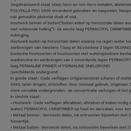
Gegalvaniseerd staal, staal, ferro en non-ferro metalen, aluminiu
POLYFILLA PRO S600 onverdund gebruiken en naspoelen. Naspoe
nat gemaakte pluisvrije doek of vod.
Houtwerk binnen of buiten(“buiten enkel op horizontale delen w
met voldoende helling”)- de eerste laag PERMACRYL OMNIPRIME
indringing.
Houtwerk buiten op horizontale delen waarop na regen water ka
aanbrengen van minstens 1 laag en bij voorkeur 2 lagen SIL
Exotische houtsoorten of houtsoorten met wateroplosbare be
wasbenzine en aanbrengen van 2 onverdunde lagen PERMACRYL O
laag PERMALINE PRIMER of PERMALINE SNELGROND.
Geschilderde ondergrond
In goede staat- Oude verflagen ontglanzen(mat schuren of matt
S600, laten drogen, ontstoffen. Voor normaal gebruik, ongeveer 3
sterk vervuilde ondergronden- de concentratie verhogen of het 
In slechte staat-
• Houtwerk- Oude verflagen afkrabben, afsteken of indien nodig a
water) PERMACRYL OMNIPRIMER op hout en derivaten, voor een o
• Metaal binnen- Verroeste delen, na ontroesten bijwerken me
tussentijd.
• Metaal buiten- Verroeste delen, na ontroesten bijwerken m