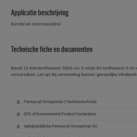
Applicatie beschrijving
Borstel en (microvezel)rol
Technische fiche en documenten
Bevat 1,2-benzisothiazool-3(2H)-on, 2-octyl-2H-isothiazool-3-on 
veroorzaken. Let op! Bij verneveling kunnen gevaarlijke inhalee
Permacryl Omniprimer (Technische fiche)
EPD of Environmental Product Declaration
Veiligheidsfiche Permacryl Omniprimer AC