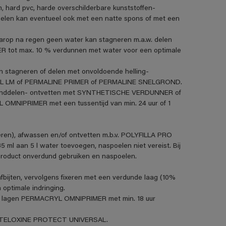
m, hard pvc, harde overschilderbare kunststoffen-
len kan eventueel ook met een natte spons of met een
aarop na regen geen water kan stagneren m.a.w. delen
R tot max. 10 % verdunnen met water voor een optimale
n stagneren of delen met onvoldoende helling-
VANOL LM of PERMALINE PRIMER of PERMALINE SNELGROND.
standdelen- ontvetten met SYNTHETISCHE VERDUNNER of
MNIPRIMER met een tussentijd van min. 24 uur of 1
eren), afwassen en/of ontvetten m.b.v. POLYFILLA PRO
5 ml aan 5 l water toevoegen, naspoelen niet vereist. Bij
product onverdund gebruiken en naspoelen.
fbijten, vervolgens fixeren met een verdunde laag (10%
ptimale indringing.
t 2 lagen PERMACRYL OMNIPRIMER met min. 18 uur
et STELOXINE PROTECT UNIVERSAL.