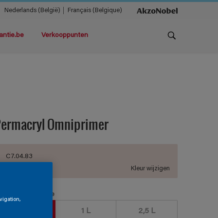
Nederlands (België)
Français (Belgique)
antie.be
Verkooppunten
Permacryl Omniprimer
C7.04.83
Kleur wijzigen
erpakkingsgrootte
vigation,
500 ML
1 L
2,5 L