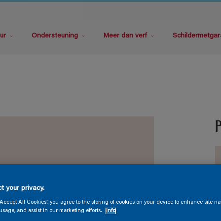
ur
Ondersteuning
Meer dan verf
Schildermetgar
t your privacy.
V
“Accept All Cookies”, you agree to the storing of cookies on your device to enhance site na
usage, and assist in our marketing efforts.
Info