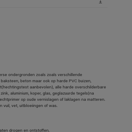
erse ondergronden zoals zoals verschillende
, baksteen, beton maar ook op harde PVC buizen,
t(hechtingstest aanbevolen), alle harde overschilderbare
 zink, aluminium, koper, glas, geglazuurde tegels(na
echtprimer op oude vernislagen of laklagen na matteren.
uil, vet, uitbloeiingen of was.
ten drogen en ontstoffen.