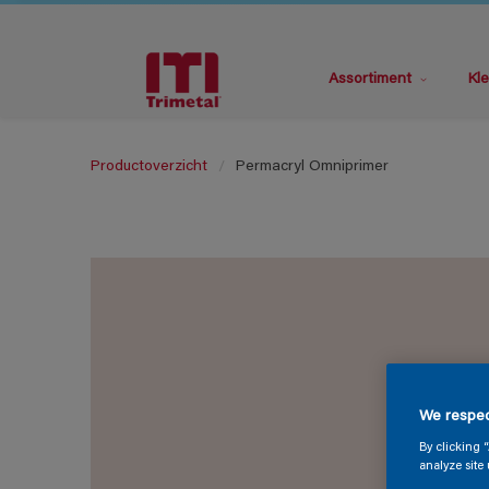
Assortiment
Kle
Productoverzicht
Permacryl Omniprimer
We respec
By clicking 
analyze site 