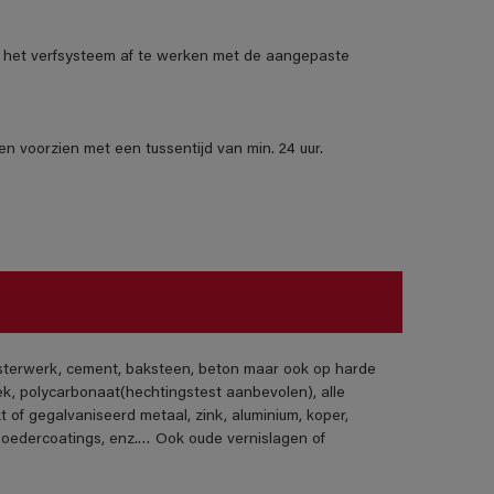
het verfsysteem af te werken met de aangepaste
n voorzien met een tussentijd van min. 24 uur.
isterwerk, cement, baksteen, beton maar ook op harde
ek, polycarbonaat(hechtingstest aanbevolen), alle
t of gegalvaniseerd metaal, zink, aluminium, koper,
poedercoatings, enz.… Ook oude vernislagen of