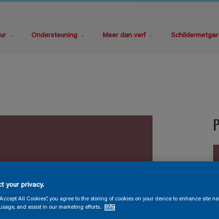
ur
Ondersteuning
Meer dan verf
Schildermetgar
t your privacy.
V
“Accept All Cookies”, you agree to the storing of cookies on your device to enhance site na
usage, and assist in our marketing efforts.
Info