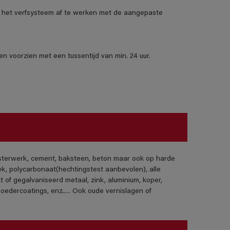
het verfsysteem af te werken met de aangepaste
n voorzien met een tussentijd van min. 24 uur.
isterwerk, cement, baksteen, beton maar ook op harde
ek, polycarbonaat(hechtingstest aanbevolen), alle
t of gegalvaniseerd metaal, zink, aluminium, koper,
poedercoatings, enz.… Ook oude vernislagen of