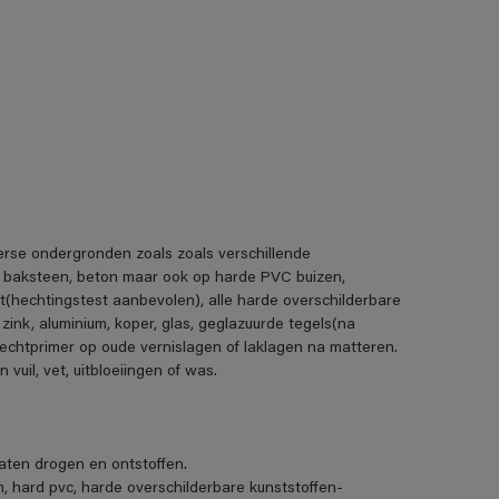
erse ondergronden zoals zoals verschillende
, baksteen, beton maar ook op harde PVC buizen,
t(hechtingstest aanbevolen), alle harde overschilderbare
 zink, aluminium, koper, glas, geglazuurde tegels(na
echtprimer op oude vernislagen of laklagen na matteren.
uil, vet, uitbloeiingen of was.
ten drogen en ontstoffen.
m, hard pvc, harde overschilderbare kunststoffen-