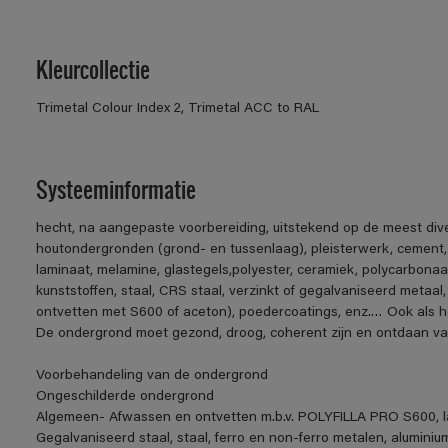
Kleurcollectie
Trimetal Colour Index 2, Trimetal ACC to RAL
Systeeminformatie
hecht, na aangepaste voorbereiding, uitstekend op de meest div
houtondergronden (grond- en tussenlaag), pleisterwerk, cement
laminaat, melamine, glastegels,polyester, ceramiek, polycarbonaa
kunststoffen, staal, CRS staal, verzinkt of gegalvaniseerd metaal,
ontvetten met S600 of aceton), poedercoatings, enz.… Ook als h
De ondergrond moet gezond, droog, coherent zijn en ontdaan van v
Voorbehandeling van de ondergrond
Ongeschilderde ondergrond
Algemeen- Afwassen en ontvetten m.b.v. POLYFILLA PRO S600, la
Gegalvaniseerd staal, staal, ferro en non-ferro metalen, aluminiu