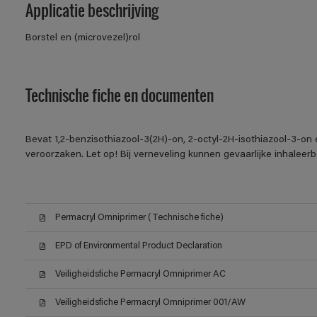
Applicatie beschrijving
Borstel en (microvezel)rol
Technische fiche en documenten
Bevat 1,2-benzisothiazool-3(2H)-on, 2-octyl-2H-isothiazool-3-on 
veroorzaken. Let op! Bij verneveling kunnen gevaarlijke inhalee
Permacryl Omniprimer (Technische fiche)
EPD of Environmental Product Declaration
Veiligheidsfiche Permacryl Omniprimer AC
Veiligheidsfiche Permacryl Omniprimer 001/AW