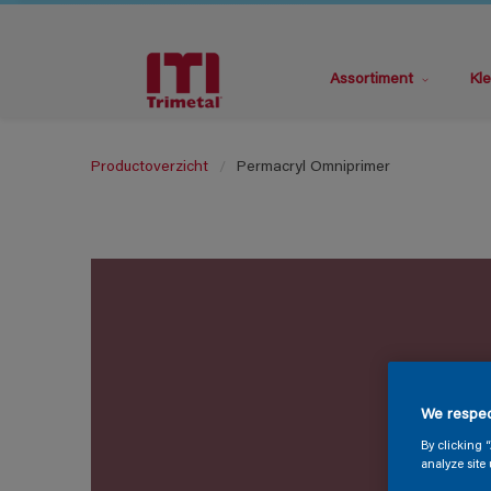
Assortiment
Kle
Productoverzicht
Permacryl Omniprimer
We respec
By clicking 
analyze site 