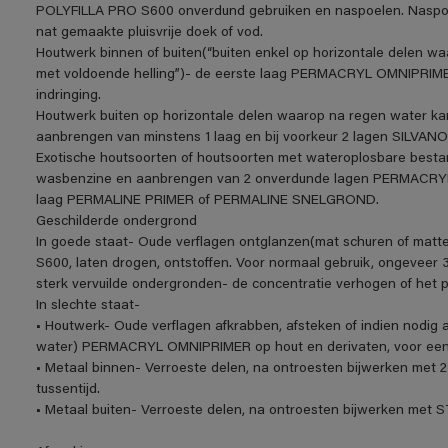
POLYFILLA PRO S600 onverdund gebruiken en naspoelen. Naspoe
nat gemaakte pluisvrije doek of vod.
Houtwerk binnen of buiten(“buiten enkel op horizontale delen w
met voldoende helling”)- de eerste laag PERMACRYL OMNIPRIME
indringing.
Houtwerk buiten op horizontale delen waarop na regen water ka
aanbrengen van minstens 1 laag en bij voorkeur 2 lagen SIL
Exotische houtsoorten of houtsoorten met wateroplosbare be
wasbenzine en aanbrengen van 2 onverdunde lagen PERMACRYL O
laag PERMALINE PRIMER of PERMALINE SNELGROND.
Geschilderde ondergrond
In goede staat- Oude verflagen ontglanzen(mat schuren of matt
S600, laten drogen, ontstoffen. Voor normaal gebruik, ongeveer 3
sterk vervuilde ondergronden- de concentratie verhogen of het 
In slechte staat-
• Houtwerk- Oude verflagen afkrabben, afsteken of indien nodig a
water) PERMACRYL OMNIPRIMER op hout en derivaten, voor een o
• Metaal binnen- Verroeste delen, na ontroesten bijwerken me
tussentijd.
• Metaal buiten- Verroeste delen, na ontroesten bijwerken m