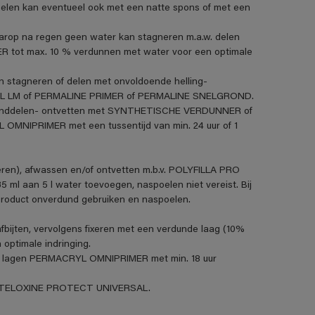
len kan eventueel ook met een natte spons of met een
aarop na regen geen water kan stagneren m.a.w. delen
R tot max. 10 % verdunnen met water voor een optimale
n stagneren of delen met onvoldoende helling-
VANOL LM of PERMALINE PRIMER of PERMALINE SNELGROND.
standdelen- ontvetten met SYNTHETISCHE VERDUNNER of
MNIPRIMER met een tussentijd van min. 24 uur of 1
eren), afwassen en/of ontvetten m.b.v. POLYFILLA PRO
5 ml aan 5 l water toevoegen, naspoelen niet vereist. Bij
product onverdund gebruiken en naspoelen.
fbijten, vervolgens fixeren met een verdunde laag (10%
ptimale indringing.
t 2 lagen PERMACRYL OMNIPRIMER met min. 18 uur
et STELOXINE PROTECT UNIVERSAL.