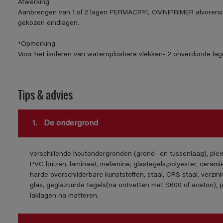
Afwerking
Aanbrengen van 1 of 2 lagen PERMACRYL OMNIPRIMER alvorens 
gekozen eindlagen.
*Opmerking
Voor het isoleren van wateroplosbare vlekken- 2 onverdunde lage
Tips & advies
1.
De ondergrond
verschillende houtondergronden (grond- en tussenlaag), ple
PVC buizen, laminaat, melamine, glastegels,polyester, cerami
harde overschilderbare kunststoffen, staal, CRS staal, verzink
glas, geglazuurde tegels(na ontvetten met S600 of aceton), 
laklagen na matteren.