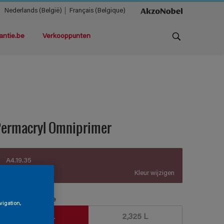
Nederlands (België)
Français (Belgique)
antie.be
Verkooppunten
Permacryl Omniprimer
A4.19.35
Kleur wijzigen
erpakkingsgrootte
vigation,
930 ML
2,325 L