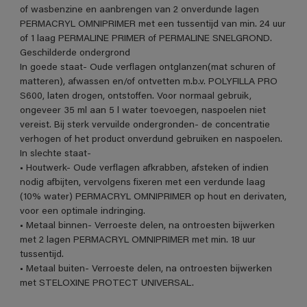
of wasbenzine en aanbrengen van 2 onverdunde lagen
PERMACRYL OMNIPRIMER met een tussentijd van min. 24 uur
of 1 laag PERMALINE PRIMER of PERMALINE SNELGROND.
Geschilderde ondergrond
In goede staat- Oude verflagen ontglanzen(mat schuren of
matteren), afwassen en/of ontvetten m.b.v. POLYFILLA PRO
S600, laten drogen, ontstoffen. Voor normaal gebruik,
ongeveer 35 ml aan 5 l water toevoegen, naspoelen niet
vereist. Bij sterk vervuilde ondergronden- de concentratie
verhogen of het product onverdund gebruiken en naspoelen.
In slechte staat-
• Houtwerk- Oude verflagen afkrabben, afsteken of indien
nodig afbijten, vervolgens fixeren met een verdunde laag
(10% water) PERMACRYL OMNIPRIMER op hout en derivaten,
voor een optimale indringing.
• Metaal binnen- Verroeste delen, na ontroesten bijwerken
met 2 lagen PERMACRYL OMNIPRIMER met min. 18 uur
tussentijd.
• Metaal buiten- Verroeste delen, na ontroesten bijwerken
met STELOXINE PROTECT UNIVERSAL.