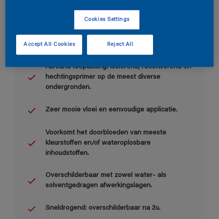
Cookies Settings
Accept All Cookies
Reject All
Belangrijkste voordelen
Allround toepassing: isolerend, roestwerend en
hechtingsprimer op de meest diverse
ondergronden.
Zeer mooie vloei en eenvoudige applicatie.
Voorkomt het doorbloeden van meeste
kleurstoffen en/of wateroplosbare
inhoudstoffen.
Overschilderbaar met zowel water- als
solventgedragen afwerkingslagen.
Sneldrogend: overschilderbaar na 2u.