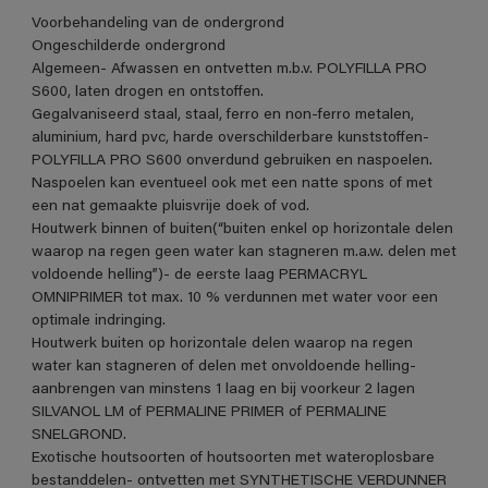
Voorbehandeling van de ondergrond
Ongeschilderde ondergrond
Algemeen- Afwassen en ontvetten m.b.v. POLYFILLA PRO
S600, laten drogen en ontstoffen.
Gegalvaniseerd staal, staal, ferro en non-ferro metalen,
aluminium, hard pvc, harde overschilderbare kunststoffen-
POLYFILLA PRO S600 onverdund gebruiken en naspoelen.
Naspoelen kan eventueel ook met een natte spons of met
een nat gemaakte pluisvrije doek of vod.
Houtwerk binnen of buiten(“buiten enkel op horizontale delen
waarop na regen geen water kan stagneren m.a.w. delen met
voldoende helling”)- de eerste laag PERMACRYL
OMNIPRIMER tot max. 10 % verdunnen met water voor een
optimale indringing.
Houtwerk buiten op horizontale delen waarop na regen
water kan stagneren of delen met onvoldoende helling-
aanbrengen van minstens 1 laag en bij voorkeur 2 lagen
SILVANOL LM of PERMALINE PRIMER of PERMALINE
SNELGROND.
Exotische houtsoorten of houtsoorten met wateroplosbare
bestanddelen- ontvetten met SYNTHETISCHE VERDUNNER