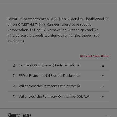
Bevat 1,2-benzisothiazool-3(2H)-on, 2-octyl-2H-isothiazool-3-
on en C(M)IT/MIT(3-1). Kan een allergische reactie
veroorzaken. Let op! Bij verneveling kunnen gevaarlijke
inhaleerbare druppels worden gevormd. Spuitnevel niet
inademen.
Download Adobe Reader
Permacryl Omniprimer (Technische fiche)
EPD of Environmental Product Declaration
Veiligheidsfiche Permacryl Omniprimer AC
Veiligheidsfiche Permacryl Omniprimer 001/AW
Kleurcollectie