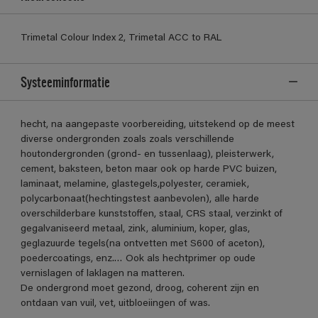
Trimetal Colour Index 2, Trimetal ACC to RAL
Systeeminformatie
hecht, na aangepaste voorbereiding, uitstekend op de meest
diverse ondergronden zoals zoals verschillende
houtondergronden (grond- en tussenlaag), pleisterwerk,
cement, baksteen, beton maar ook op harde PVC buizen,
laminaat, melamine, glastegels,polyester, ceramiek,
polycarbonaat(hechtingstest aanbevolen), alle harde
overschilderbare kunststoffen, staal, CRS staal, verzinkt of
gegalvaniseerd metaal, zink, aluminium, koper, glas,
geglazuurde tegels(na ontvetten met S600 of aceton),
poedercoatings, enz.… Ook als hechtprimer op oude
vernislagen of laklagen na matteren.
De ondergrond moet gezond, droog, coherent zijn en
ontdaan van vuil, vet, uitbloeiingen of was.