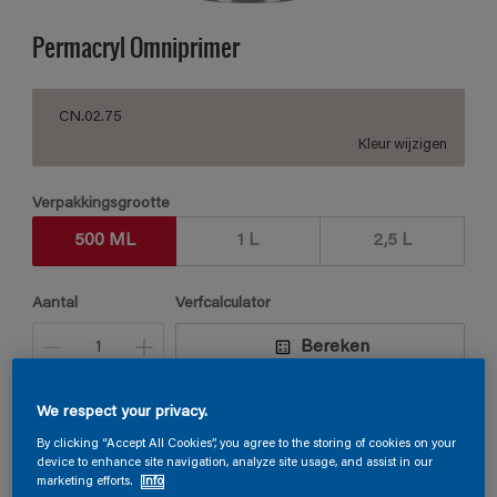
Permacryl Omniprimer
CN.02.75
Kleur wijzigen
Verpakkingsgrootte
500 ML
1 L
2,5 L
Aantal
Verfcalculator
Bereken
We respect your privacy.
Vind een verkooppunt
By clicking “Accept All Cookies”, you agree to the storing of cookies on your
device to enhance site navigation, analyze site usage, and assist in our
marketing efforts.
Info