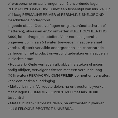
of wasbenzine en aanbrengen van 2 onverdunde lagen
PERMACRYL OMNIPRIMER met een tussentijd van min. 24 uur
of 1 laag PERMALINE PRIMER of PERMALINE SNELGROND.
Geschilderde ondergrond
In goede staat- Oude verflagen ontglanzen(mat schuren of
matteren), afwassen en/of ontvetten m.b.v. POLYFILLA PRO
S600, laten drogen, ontstoffen. Voor normaal gebruik,
ongeveer 35 ml aan 5 l water toevoegen, naspoelen niet
vereist. Bij sterk vervuilde ondergronden- de concentratie
verhogen of het product onverdund gebruiken en naspoelen.
In slechte staat-
• Houtwerk- Oude verflagen afkrabben, afsteken of indien
nodig afbijten, vervolgens fixeren met een verdunde laag
(10% water) PERMACRYL OMNIPRIMER op hout en derivaten,
voor een optimale indringing.
• Metaal binnen- Verroeste delen, na ontroesten bijwerken
met 2 lagen PERMACRYL OMNIPRIMER met min. 18 uur
tussentijd.
• Metaal buiten- Verroeste delen, na ontroesten bijwerken
met STELOXINE PROTECT UNIVERSAL.