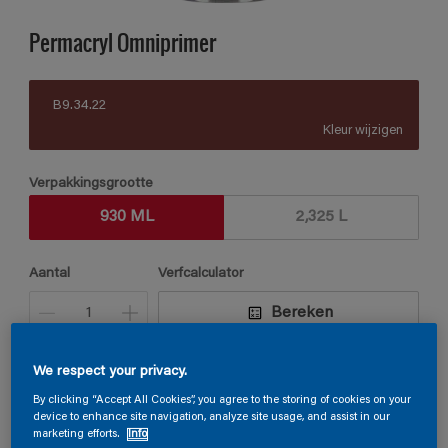
Permacryl Omniprimer
B9.34.22
Kleur wijzigen
Verpakkingsgrootte
930 ML
2,325 L
Aantal
Verfcalculator
Bereken
We respect your privacy.
Vind een verkooppunt
By clicking “Accept All Cookies”, you agree to the storing of cookies on your
device to enhance site navigation, analyze site usage, and assist in our
marketing efforts.
Info