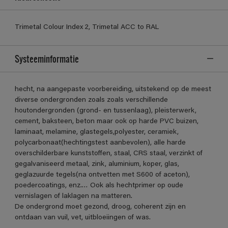
Trimetal Colour Index 2, Trimetal ACC to RAL
Systeeminformatie
hecht, na aangepaste voorbereiding, uitstekend op de meest
diverse ondergronden zoals zoals verschillende
houtondergronden (grond- en tussenlaag), pleisterwerk,
cement, baksteen, beton maar ook op harde PVC buizen,
laminaat, melamine, glastegels,polyester, ceramiek,
polycarbonaat(hechtingstest aanbevolen), alle harde
overschilderbare kunststoffen, staal, CRS staal, verzinkt of
gegalvaniseerd metaal, zink, aluminium, koper, glas,
geglazuurde tegels(na ontvetten met S600 of aceton),
poedercoatings, enz.… Ook als hechtprimer op oude
vernislagen of laklagen na matteren.
De ondergrond moet gezond, droog, coherent zijn en
ontdaan van vuil, vet, uitbloeiingen of was.