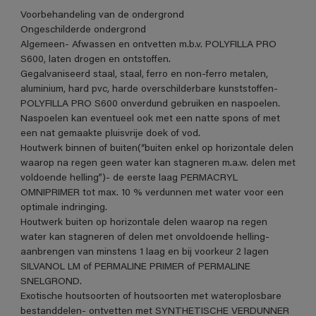
Voorbehandeling van de ondergrond
Ongeschilderde ondergrond
Algemeen- Afwassen en ontvetten m.b.v. POLYFILLA PRO
S600, laten drogen en ontstoffen.
Gegalvaniseerd staal, staal, ferro en non-ferro metalen,
aluminium, hard pvc, harde overschilderbare kunststoffen-
POLYFILLA PRO S600 onverdund gebruiken en naspoelen.
Naspoelen kan eventueel ook met een natte spons of met
een nat gemaakte pluisvrije doek of vod.
Houtwerk binnen of buiten(“buiten enkel op horizontale delen
waarop na regen geen water kan stagneren m.a.w. delen met
voldoende helling”)- de eerste laag PERMACRYL
OMNIPRIMER tot max. 10 % verdunnen met water voor een
optimale indringing.
Houtwerk buiten op horizontale delen waarop na regen
water kan stagneren of delen met onvoldoende helling-
aanbrengen van minstens 1 laag en bij voorkeur 2 lagen
SILVANOL LM of PERMALINE PRIMER of PERMALINE
SNELGROND.
Exotische houtsoorten of houtsoorten met wateroplosbare
bestanddelen- ontvetten met SYNTHETISCHE VERDUNNER