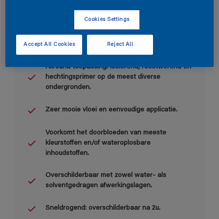
Cookies Settings
Accept All Cookies
Reject All
Belangrijkste voordelen
Allround toepassing: isolerend, roestwerend en
hechtingsprimer op de meest diverse
ondergronden.
Zeer mooie vloei en eenvoudige applicatie.
Voorkomt het doorbloeden van meeste
kleurstoffen en/of wateroplosbare
inhoudstoffen.
Overschilderbaar met zowel water- als
solventgedragen afwerkingslagen.
Sneldrogend: overschilderbaar na 2u.