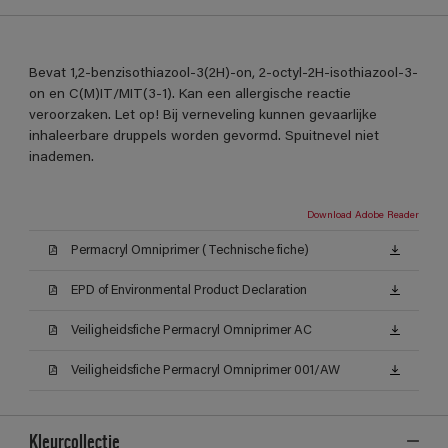
Bevat 1,2-benzisothiazool-3(2H)-on, 2-octyl-2H-isothiazool-3-
on en C(M)IT/MIT(3-1). Kan een allergische reactie
veroorzaken. Let op! Bij verneveling kunnen gevaarlijke
inhaleerbare druppels worden gevormd. Spuitnevel niet
inademen.
Download Adobe Reader
Permacryl Omniprimer (Technische fiche)
EPD of Environmental Product Declaration
Veiligheidsfiche Permacryl Omniprimer AC
Veiligheidsfiche Permacryl Omniprimer 001/AW
Kleurcollectie