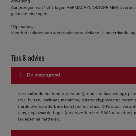
Afwerking
Aanbrengen van 1 of 2 lagen PERMACRYL OMNIPRIMER alvorens 
gekozen eindlagen.
*Opmerking
Voor het isoleren van wateroplosbare vlekken- 2 onverdunde lage
Tips & advies
1.
De ondergrond
verschillende houtondergronden (grond- en tussenlaag), ple
PVC buizen, laminaat, melamine, glastegels,polyester, cerami
harde overschilderbare kunststoffen, staal, CRS staal, verzink
glas, geglazuurde tegels(na ontvetten met S600 of aceton), 
laklagen na matteren.