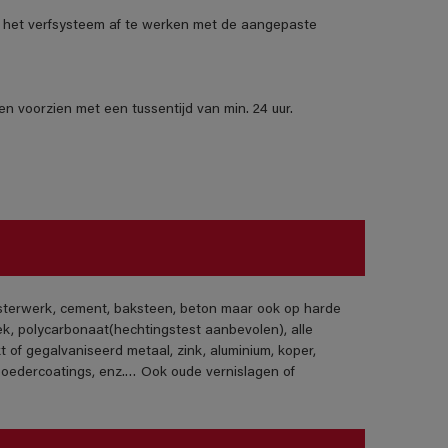
het verfsysteem af te werken met de aangepaste
n voorzien met een tussentijd van min. 24 uur.
isterwerk, cement, baksteen, beton maar ook op harde
ek, polycarbonaat(hechtingstest aanbevolen), alle
t of gegalvaniseerd metaal, zink, aluminium, koper,
poedercoatings, enz.… Ook oude vernislagen of