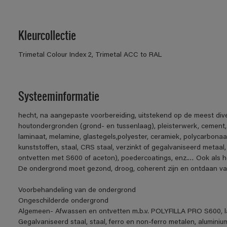
Kleurcollectie
Trimetal Colour Index 2, Trimetal ACC to RAL
Systeeminformatie
hecht, na aangepaste voorbereiding, uitstekend op de meest div
houtondergronden (grond- en tussenlaag), pleisterwerk, cement
laminaat, melamine, glastegels,polyester, ceramiek, polycarbonaa
kunststoffen, staal, CRS staal, verzinkt of gegalvaniseerd metaal,
ontvetten met S600 of aceton), poedercoatings, enz.… Ook als h
De ondergrond moet gezond, droog, coherent zijn en ontdaan van v
Voorbehandeling van de ondergrond
Ongeschilderde ondergrond
Algemeen- Afwassen en ontvetten m.b.v. POLYFILLA PRO S600, la
Gegalvaniseerd staal, staal, ferro en non-ferro metalen, aluminiu