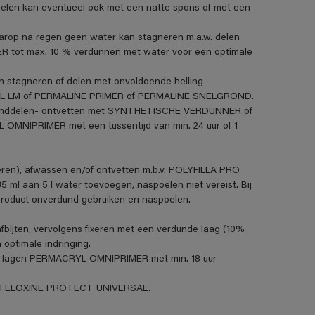
len kan eventueel ook met een natte spons of met een
aarop na regen geen water kan stagneren m.a.w. delen
R tot max. 10 % verdunnen met water voor een optimale
n stagneren of delen met onvoldoende helling-
VANOL LM of PERMALINE PRIMER of PERMALINE SNELGROND.
standdelen- ontvetten met SYNTHETISCHE VERDUNNER of
MNIPRIMER met een tussentijd van min. 24 uur of 1
eren), afwassen en/of ontvetten m.b.v. POLYFILLA PRO
5 ml aan 5 l water toevoegen, naspoelen niet vereist. Bij
product onverdund gebruiken en naspoelen.
fbijten, vervolgens fixeren met een verdunde laag (10%
ptimale indringing.
t 2 lagen PERMACRYL OMNIPRIMER met min. 18 uur
et STELOXINE PROTECT UNIVERSAL.