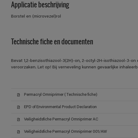
Applicatie beschrijving
Borstel en (microvezel)rol
Technische fiche en documenten
Bevat 1,2-benzisothiazool-3(2H)-on, 2-octyl-2H-isothiazool-3-on 
veroorzaken. Let op! Bij verneveling kunnen gevaarlijke inhalee
Permacryl Omniprimer (Technische fiche)
EPD of Environmental Product Declaration
Veiligheidsfiche Permacryl Omniprimer AC
Veiligheidsfiche Permacryl Omniprimer 001/AW