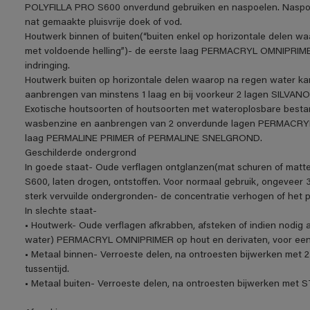
POLYFILLA PRO S600 onverdund gebruiken en naspoelen. Naspoe
nat gemaakte pluisvrije doek of vod.
Houtwerk binnen of buiten(“buiten enkel op horizontale delen w
met voldoende helling”)- de eerste laag PERMACRYL OMNIPRIME
indringing.
Houtwerk buiten op horizontale delen waarop na regen water ka
aanbrengen van minstens 1 laag en bij voorkeur 2 lagen SIL
Exotische houtsoorten of houtsoorten met wateroplosbare be
wasbenzine en aanbrengen van 2 onverdunde lagen PERMACRYL O
laag PERMALINE PRIMER of PERMALINE SNELGROND.
Geschilderde ondergrond
In goede staat- Oude verflagen ontglanzen(mat schuren of matt
S600, laten drogen, ontstoffen. Voor normaal gebruik, ongeveer 3
sterk vervuilde ondergronden- de concentratie verhogen of het 
In slechte staat-
• Houtwerk- Oude verflagen afkrabben, afsteken of indien nodig a
water) PERMACRYL OMNIPRIMER op hout en derivaten, voor een o
• Metaal binnen- Verroeste delen, na ontroesten bijwerken me
tussentijd.
• Metaal buiten- Verroeste delen, na ontroesten bijwerken m