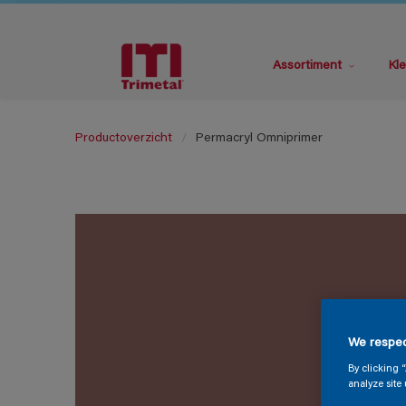
Assortiment
Kle
Productoverzicht
Permacryl Omniprimer
We respec
By clicking 
analyze site 