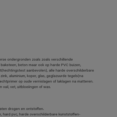
erse ondergronden zoals zoals verschillende
, baksteen, beton maar ook op harde PVC buizen,
t(hechtingstest aanbevolen), alle harde overschilderbare
 zink, aluminium, koper, glas, geglazuurde tegels(na
echtprimer op oude vernislagen of laklagen na matteren.
uil, vet, uitbloeiingen of was.
ten drogen en ontstoffen.
m, hard pvc, harde overschilderbare kunststoffen-