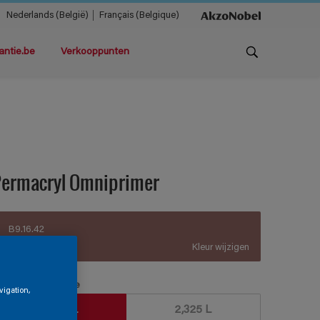
Nederlands (België)
Français (Belgique)
antie.be
Verkooppunten
Permacryl Omniprimer
B9.16.42
Kleur wijzigen
erpakkingsgrootte
vigation,
930 ML
2,325 L