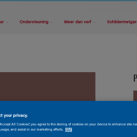
ur
Ondersteuning
Meer dan verf
Schildermetgar
t your privacy.
V
“Accept All Cookies”, you agree to the storing of cookies on your device to enhance site na
usage, and assist in our marketing efforts.
Info