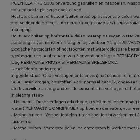
POLYFILLA PRO S600 onverdund gebruiken en naspoelen. Naspoe
nat gemaakte pluisvrije doek of vod.
Houtwerk binnen of buiten(“buiten enkel op horizontale delen w
met voldoende helling”)- de eerste laag PERMACRYL OMNIPRIME
indringing.
Houtwerk buiten op horizontale delen waarop na regen water ka
aanbrengen van minstens 1 laag en bij voorkeur 2 lagen SIL
Exotische houtsoorten of houtsoorten met wateroplosbare be
wasbenzine en aanbrengen van 2 onverdunde lagen PERMACRYL O
laag PERMALINE PRIMER of PERMALINE SNELGROND.
Geschilderde ondergrond
In goede staat- Oude verflagen ontglanzen(mat schuren of matt
S600, laten drogen, ontstoffen. Voor normaal gebruik, ongeveer 3
sterk vervuilde ondergronden- de concentratie verhogen of het 
In slechte staat-
• Houtwerk- Oude verflagen afkrabben, afsteken of indien nodig a
water) PERMACRYL OMNIPRIMER op hout en derivaten, voor een o
• Metaal binnen- Verroeste delen, na ontroesten bijwerken me
tussentijd.
• Metaal buiten- Verroeste delen, na ontroesten bijwerken m