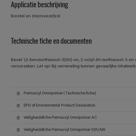
Applicatie beschrijving
Borstel en (microvezel)rol
Technische fiche en documenten
Bevat 1,2-benzisothiazool-3(2H)-on, 2-octyl-2H-isothiazool-3-on 
veroorzaken. Let op! Bij verneveling kunnen gevaarlijke inhalee
Permacryl Omniprimer (Technische fiche)
EPD of Environmental Product Declaration
Veiligheidsfiche Permacryl Omniprimer AC
Veiligheidsfiche Permacryl Omniprimer 001/AW