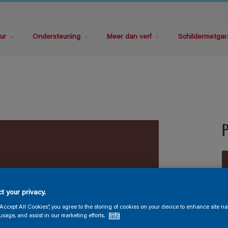
ur
Ondersteuning
Meer dan verf
Schildermetgar
t your privacy.
V
“Accept All Cookies”, you agree to the storing of cookies on your device to enhance site na
usage, and assist in our marketing efforts.
Info