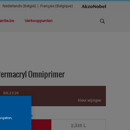
Nederlands (België)
Français (Belgique)
antie.be
Verkooppunten
Permacryl Omniprimer
B6.23.26
Kleur wijzigen
erpakkingsgrootte
vigation,
930 ML
2,325 L