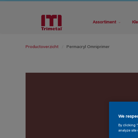
Assortiment
Kle
Productoverzicht
Permacryl Omniprimer
We respec
By clicking 
analyze site 