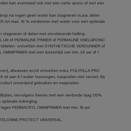
len kan eventueel ook met een natte spons of met een
aarop na regen geen water kan stagneren m.a.w. delen
R tot max. 10 % verdunnen met water voor een optimale
n stagneren of delen met onvoldoende helling-
VANOL LM of PERMALINE PRIMER of PERMALINE SNELGROND.
standdelen- ontvetten met SYNTHETISCHE VERDUNNER of
MNIPRIMER met een tussentijd van min. 24 uur of 1
eren), afwassen en/of ontvetten m.b.v. POLYFILLA PRO
5 ml aan 5 l water toevoegen, naspoelen niet vereist. Bij
product onverdund gebruiken en naspoelen.
fbijten, vervolgens fixeren met een verdunde laag (10%
ptimale indringing.
t 2 lagen PERMACRYL OMNIPRIMER met min. 18 uur
et STELOXINE PROTECT UNIVERSAL.