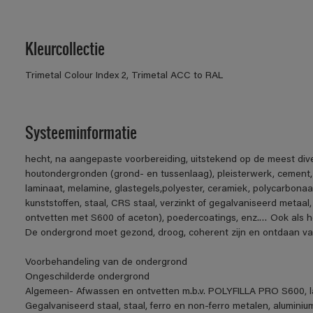
Kleurcollectie
Trimetal Colour Index 2, Trimetal ACC to RAL
Systeeminformatie
hecht, na aangepaste voorbereiding, uitstekend op de meest div
houtondergronden (grond- en tussenlaag), pleisterwerk, cement
laminaat, melamine, glastegels,polyester, ceramiek, polycarbonaa
kunststoffen, staal, CRS staal, verzinkt of gegalvaniseerd metaal,
ontvetten met S600 of aceton), poedercoatings, enz.… Ook als h
De ondergrond moet gezond, droog, coherent zijn en ontdaan van v
Voorbehandeling van de ondergrond
Ongeschilderde ondergrond
Algemeen- Afwassen en ontvetten m.b.v. POLYFILLA PRO S600, la
Gegalvaniseerd staal, staal, ferro en non-ferro metalen, aluminiu