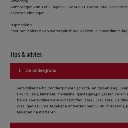
Afwerking
Aanbrengen van 1 of 2 lagen PERMACRYL OMNIPRIMER alvorens 
gekozen eindlagen.
*Opmerking
Voor het isoleren van wateroplosbare vlekken- 2 onverdunde lage
Tips & advies
1.
De ondergrond
verschillende houtondergronden (grond- en tussenlaag), ple
PVC buizen, laminaat, melamine, glastegels,polyester, cerami
harde overschilderbare kunststoffen, staal, CRS staal, verzink
glas, geglazuurde tegels(na ontvetten met S600 of aceton), 
laklagen na matteren.