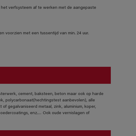
het verfsysteem af te werken met de aangepaste
n voorzien met een tussentijd van min. 24 uur.
isterwerk, cement, baksteen, beton maar ook op harde
ek, polycarbonaat(hechtingstest aanbevolen), alle
t of gegalvaniseerd metaal, zink, aluminium, koper,
poedercoatings, enz.… Ook oude vernislagen of