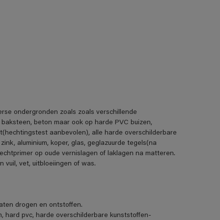
erse ondergronden zoals zoals verschillende
, baksteen, beton maar ook op harde PVC buizen,
t(hechtingstest aanbevolen), alle harde overschilderbare
 zink, aluminium, koper, glas, geglazuurde tegels(na
echtprimer op oude vernislagen of laklagen na matteren.
uil, vet, uitbloeiingen of was.
ten drogen en ontstoffen.
m, hard pvc, harde overschilderbare kunststoffen-