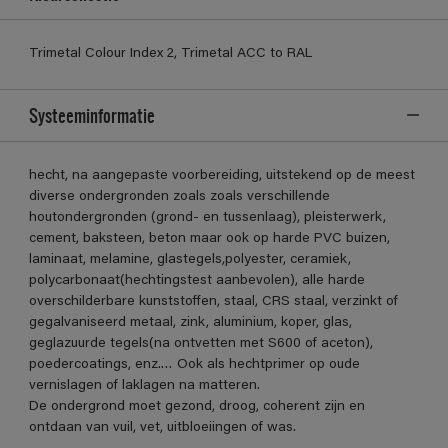
Trimetal Colour Index 2, Trimetal ACC to RAL
Systeeminformatie
hecht, na aangepaste voorbereiding, uitstekend op de meest
diverse ondergronden zoals zoals verschillende
houtondergronden (grond- en tussenlaag), pleisterwerk,
cement, baksteen, beton maar ook op harde PVC buizen,
laminaat, melamine, glastegels,polyester, ceramiek,
polycarbonaat(hechtingstest aanbevolen), alle harde
overschilderbare kunststoffen, staal, CRS staal, verzinkt of
gegalvaniseerd metaal, zink, aluminium, koper, glas,
geglazuurde tegels(na ontvetten met S600 of aceton),
poedercoatings, enz.… Ook als hechtprimer op oude
vernislagen of laklagen na matteren.
De ondergrond moet gezond, droog, coherent zijn en
ontdaan van vuil, vet, uitbloeiingen of was.