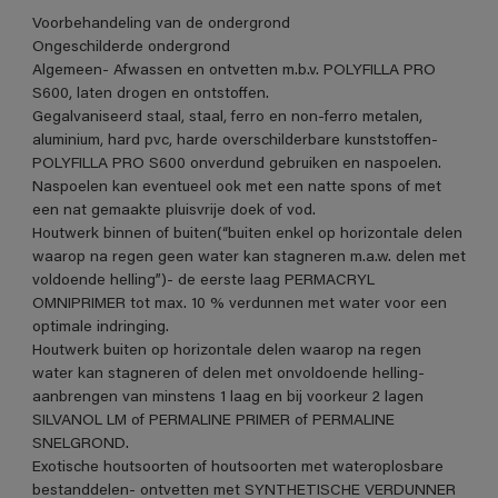
Voorbehandeling van de ondergrond
Ongeschilderde ondergrond
Algemeen- Afwassen en ontvetten m.b.v. POLYFILLA PRO
S600, laten drogen en ontstoffen.
Gegalvaniseerd staal, staal, ferro en non-ferro metalen,
aluminium, hard pvc, harde overschilderbare kunststoffen-
POLYFILLA PRO S600 onverdund gebruiken en naspoelen.
Naspoelen kan eventueel ook met een natte spons of met
een nat gemaakte pluisvrije doek of vod.
Houtwerk binnen of buiten(“buiten enkel op horizontale delen
waarop na regen geen water kan stagneren m.a.w. delen met
voldoende helling”)- de eerste laag PERMACRYL
OMNIPRIMER tot max. 10 % verdunnen met water voor een
optimale indringing.
Houtwerk buiten op horizontale delen waarop na regen
water kan stagneren of delen met onvoldoende helling-
aanbrengen van minstens 1 laag en bij voorkeur 2 lagen
SILVANOL LM of PERMALINE PRIMER of PERMALINE
SNELGROND.
Exotische houtsoorten of houtsoorten met wateroplosbare
bestanddelen- ontvetten met SYNTHETISCHE VERDUNNER