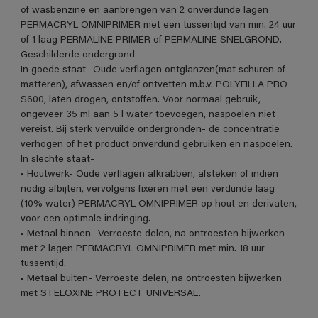
of wasbenzine en aanbrengen van 2 onverdunde lagen
PERMACRYL OMNIPRIMER met een tussentijd van min. 24 uur
of 1 laag PERMALINE PRIMER of PERMALINE SNELGROND.
Geschilderde ondergrond
In goede staat- Oude verflagen ontglanzen(mat schuren of
matteren), afwassen en/of ontvetten m.b.v. POLYFILLA PRO
S600, laten drogen, ontstoffen. Voor normaal gebruik,
ongeveer 35 ml aan 5 l water toevoegen, naspoelen niet
vereist. Bij sterk vervuilde ondergronden- de concentratie
verhogen of het product onverdund gebruiken en naspoelen.
In slechte staat-
• Houtwerk- Oude verflagen afkrabben, afsteken of indien
nodig afbijten, vervolgens fixeren met een verdunde laag
(10% water) PERMACRYL OMNIPRIMER op hout en derivaten,
voor een optimale indringing.
• Metaal binnen- Verroeste delen, na ontroesten bijwerken
met 2 lagen PERMACRYL OMNIPRIMER met min. 18 uur
tussentijd.
• Metaal buiten- Verroeste delen, na ontroesten bijwerken
met STELOXINE PROTECT UNIVERSAL.