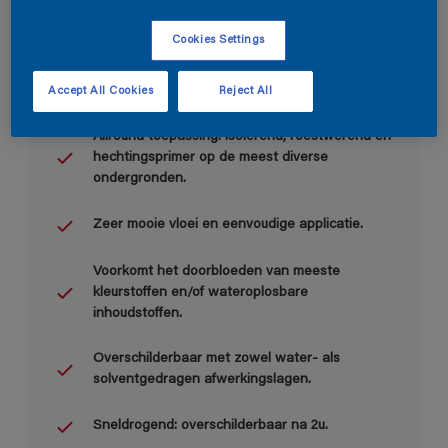
Cookies Settings
Accept All Cookies
Reject All
Belangrijkste voordelen
Allround toepassing: isolerend, roestwerend en
hechtingsprimer op de meest diverse
ondergronden.
Zeer mooie vloei en eenvoudige applicatie.
Voorkomt het doorbloeden van meeste
kleurstoffen en/of wateroplosbare
inhoudstoffen.
Overschilderbaar met zowel water- als
solventgedragen afwerkingslagen.
Sneldrogend: overschilderbaar na 2u.