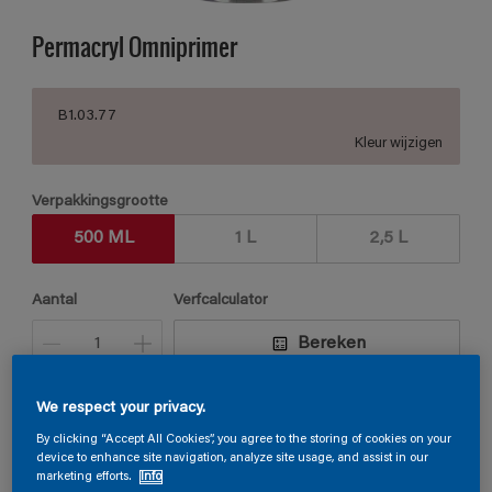
Permacryl Omniprimer
B1.03.77
Kleur wijzigen
Verpakkingsgrootte
500 ML
1 L
2,5 L
Aantal
Verfcalculator
Bereken
We respect your privacy.
Vind een verkooppunt
By clicking “Accept All Cookies”, you agree to the storing of cookies on your
device to enhance site navigation, analyze site usage, and assist in our
marketing efforts.
Info