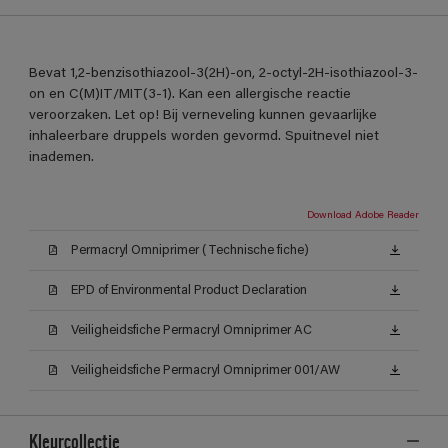
Bevat 1,2-benzisothiazool-3(2H)-on, 2-octyl-2H-isothiazool-3-
on en C(M)IT/MIT(3-1). Kan een allergische reactie
veroorzaken. Let op! Bij verneveling kunnen gevaarlijke
inhaleerbare druppels worden gevormd. Spuitnevel niet
inademen.
Download Adobe Reader
Permacryl Omniprimer (Technische fiche)
EPD of Environmental Product Declaration
Veiligheidsfiche Permacryl Omniprimer AC
Veiligheidsfiche Permacryl Omniprimer 001/AW
Kleurcollectie