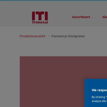
Assortiment
Kle
Productoverzicht
Permacryl Omniprimer
We respec
By clicking 
analyze site 