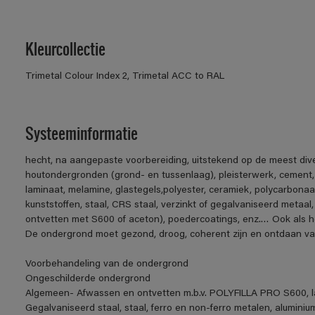
Kleurcollectie
Trimetal Colour Index 2, Trimetal ACC to RAL
Systeeminformatie
hecht, na aangepaste voorbereiding, uitstekend op de meest div
houtondergronden (grond- en tussenlaag), pleisterwerk, cement
laminaat, melamine, glastegels,polyester, ceramiek, polycarbonaa
kunststoffen, staal, CRS staal, verzinkt of gegalvaniseerd metaal,
ontvetten met S600 of aceton), poedercoatings, enz.… Ook als h
De ondergrond moet gezond, droog, coherent zijn en ontdaan van v
Voorbehandeling van de ondergrond
Ongeschilderde ondergrond
Algemeen- Afwassen en ontvetten m.b.v. POLYFILLA PRO S600, la
Gegalvaniseerd staal, staal, ferro en non-ferro metalen, aluminiu