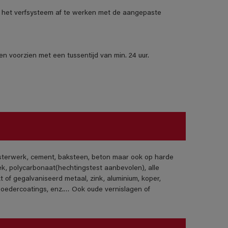
het verfsysteem af te werken met de aangepaste
n voorzien met een tussentijd van min. 24 uur.
isterwerk, cement, baksteen, beton maar ook op harde
ek, polycarbonaat(hechtingstest aanbevolen), alle
t of gegalvaniseerd metaal, zink, aluminium, koper,
poedercoatings, enz.… Ook oude vernislagen of