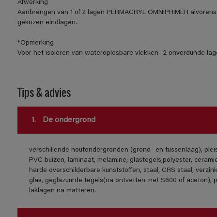
Afwerking
Aanbrengen van 1 of 2 lagen PERMACRYL OMNIPRIMER alvorens 
gekozen eindlagen.
*Opmerking
Voor het isoleren van wateroplosbare vlekken- 2 onverdunde lage
Tips & advies
1.
De ondergrond
verschillende houtondergronden (grond- en tussenlaag), ple
PVC buizen, laminaat, melamine, glastegels,polyester, cerami
harde overschilderbare kunststoffen, staal, CRS staal, verzink
glas, geglazuurde tegels(na ontvetten met S600 of aceton), 
laklagen na matteren.