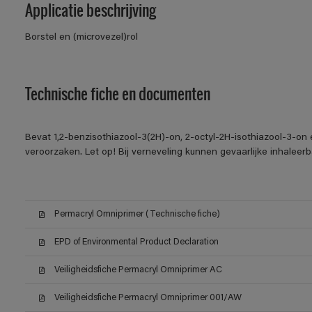
Applicatie beschrijving
Borstel en (microvezel)rol
Technische fiche en documenten
Bevat 1,2-benzisothiazool-3(2H)-on, 2-octyl-2H-isothiazool-3-on 
veroorzaken. Let op! Bij verneveling kunnen gevaarlijke inhalee
Permacryl Omniprimer (Technische fiche)
EPD of Environmental Product Declaration
Veiligheidsfiche Permacryl Omniprimer AC
Veiligheidsfiche Permacryl Omniprimer 001/AW