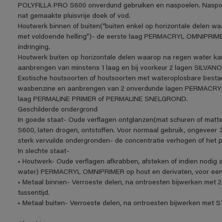
POLYFILLA PRO S600 onverdund gebruiken en naspoelen. Naspoe
nat gemaakte pluisvrije doek of vod.
Houtwerk binnen of buiten(“buiten enkel op horizontale delen w
met voldoende helling”)- de eerste laag PERMACRYL OMNIPRIME
indringing.
Houtwerk buiten op horizontale delen waarop na regen water ka
aanbrengen van minstens 1 laag en bij voorkeur 2 lagen SIL
Exotische houtsoorten of houtsoorten met wateroplosbare be
wasbenzine en aanbrengen van 2 onverdunde lagen PERMACRYL O
laag PERMALINE PRIMER of PERMALINE SNELGROND.
Geschilderde ondergrond
In goede staat- Oude verflagen ontglanzen(mat schuren of matt
S600, laten drogen, ontstoffen. Voor normaal gebruik, ongeveer 3
sterk vervuilde ondergronden- de concentratie verhogen of het 
In slechte staat-
• Houtwerk- Oude verflagen afkrabben, afsteken of indien nodig a
water) PERMACRYL OMNIPRIMER op hout en derivaten, voor een o
• Metaal binnen- Verroeste delen, na ontroesten bijwerken me
tussentijd.
• Metaal buiten- Verroeste delen, na ontroesten bijwerken m