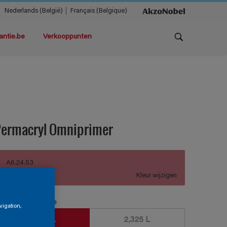
Nederlands (België)
Français (Belgique)
antie.be
Verkooppunten
Permacryl Omniprimer
A6.24.53
Kleur wijzigen
erpakkingsgrootte
vigation,
930 ML
2,325 L