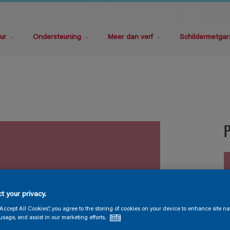
ur
Ondersteuning
Meer dan verf
Schildermetgar
t your privacy.
V
“Accept All Cookies”, you agree to the storing of cookies on your device to enhance site na
usage, and assist in our marketing efforts.
Info