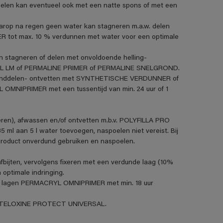
len kan eventueel ook met een natte spons of met een
aarop na regen geen water kan stagneren m.a.w. delen
R tot max. 10 % verdunnen met water voor een optimale
n stagneren of delen met onvoldoende helling-
VANOL LM of PERMALINE PRIMER of PERMALINE SNELGROND.
standdelen- ontvetten met SYNTHETISCHE VERDUNNER of
MNIPRIMER met een tussentijd van min. 24 uur of 1
eren), afwassen en/of ontvetten m.b.v. POLYFILLA PRO
5 ml aan 5 l water toevoegen, naspoelen niet vereist. Bij
product onverdund gebruiken en naspoelen.
fbijten, vervolgens fixeren met een verdunde laag (10%
ptimale indringing.
t 2 lagen PERMACRYL OMNIPRIMER met min. 18 uur
et STELOXINE PROTECT UNIVERSAL.