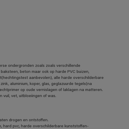
erse ondergronden zoals zoals verschillende
, baksteen, beton maar ook op harde PVC buizen,
t(hechtingstest aanbevolen), alle harde overschilderbare
 zink, aluminium, koper, glas, geglazuurde tegels(na
echtprimer op oude vernislagen of laklagen na matteren.
uil, vet, uitbloeiingen of was.
ten drogen en ontstoffen.
m, hard pvc, harde overschilderbare kunststoffen-