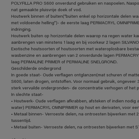
POLYFILLA PRO S600 onverdund gebruiken en naspoelen. Naspoe
nat gemaakte pluisvrije doek of vod.
Houtwerk binnen of buiten(“buiten enkel op horizontale delen w
met voldoende helling”)- de eerste laag PERMACRYL OMNIPRIME
indringing.
Houtwerk buiten op horizontale delen waarop na regen water ka
aanbrengen van minstens 1 laag en bij voorkeur 2 lagen SIL
Exotische houtsoorten of houtsoorten met wateroplosbare be
wasbenzine en aanbrengen van 2 onverdunde lagen PERMACRYL O
laag PERMALINE PRIMER of PERMALINE SNELGROND.
Geschilderde ondergrond
In goede staat- Oude verflagen ontglanzen(mat schuren of matt
S600, laten drogen, ontstoffen. Voor normaal gebruik, ongeveer 3
sterk vervuilde ondergronden- de concentratie verhogen of het 
In slechte staat-
• Houtwerk- Oude verflagen afkrabben, afsteken of indien nodig a
water) PERMACRYL OMNIPRIMER op hout en derivaten, voor een o
• Metaal binnen- Verroeste delen, na ontroesten bijwerken me
tussentijd.
• Metaal buiten- Verroeste delen, na ontroesten bijwerken m