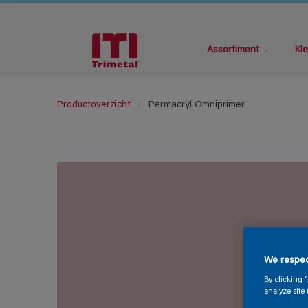
Assortiment
Kle
Productoverzicht
Permacryl Omniprimer
We respec
By clicking 
analyze site 