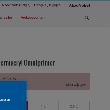
Nederlands (België)
Français (Belgique)
antie.be
Verkooppunten
Permacryl Omniprimer
A7.06.70
Kleur wijzigen
erpakkingsgrootte
vigation,
500 ML
1 L
2,5 L