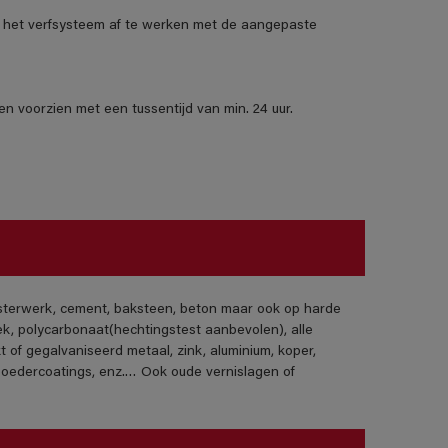
het verfsysteem af te werken met de aangepaste
n voorzien met een tussentijd van min. 24 uur.
isterwerk, cement, baksteen, beton maar ook op harde
ek, polycarbonaat(hechtingstest aanbevolen), alle
t of gegalvaniseerd metaal, zink, aluminium, koper,
poedercoatings, enz.… Ook oude vernislagen of