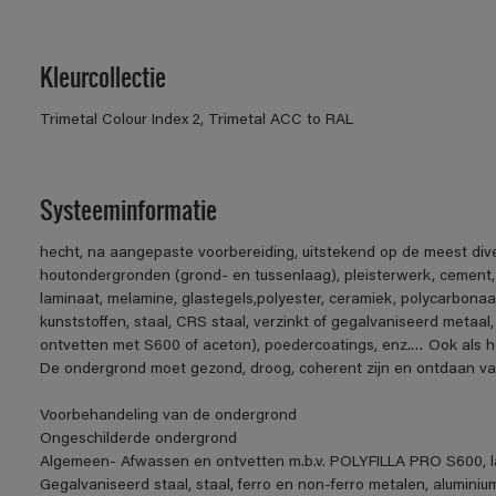
Kleurcollectie
Trimetal Colour Index 2, Trimetal ACC to RAL
Systeeminformatie
hecht, na aangepaste voorbereiding, uitstekend op de meest div
houtondergronden (grond- en tussenlaag), pleisterwerk, cement
laminaat, melamine, glastegels,polyester, ceramiek, polycarbonaa
kunststoffen, staal, CRS staal, verzinkt of gegalvaniseerd metaal,
ontvetten met S600 of aceton), poedercoatings, enz.… Ook als h
De ondergrond moet gezond, droog, coherent zijn en ontdaan van v
Voorbehandeling van de ondergrond
Ongeschilderde ondergrond
Algemeen- Afwassen en ontvetten m.b.v. POLYFILLA PRO S600, la
Gegalvaniseerd staal, staal, ferro en non-ferro metalen, aluminiu