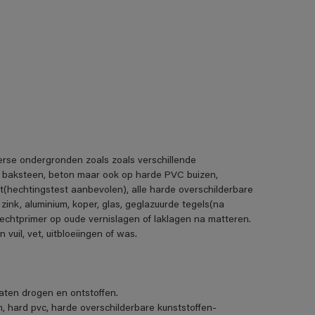
erse ondergronden zoals zoals verschillende
, baksteen, beton maar ook op harde PVC buizen,
t(hechtingstest aanbevolen), alle harde overschilderbare
 zink, aluminium, koper, glas, geglazuurde tegels(na
echtprimer op oude vernislagen of laklagen na matteren.
uil, vet, uitbloeiingen of was.
ten drogen en ontstoffen.
m, hard pvc, harde overschilderbare kunststoffen-