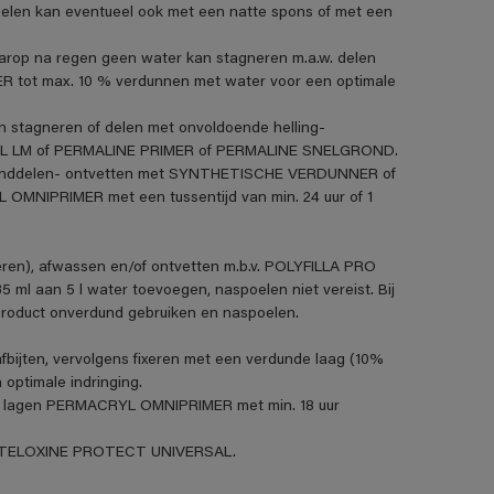
len kan eventueel ook met een natte spons of met een
aarop na regen geen water kan stagneren m.a.w. delen
R tot max. 10 % verdunnen met water voor een optimale
n stagneren of delen met onvoldoende helling-
VANOL LM of PERMALINE PRIMER of PERMALINE SNELGROND.
standdelen- ontvetten met SYNTHETISCHE VERDUNNER of
MNIPRIMER met een tussentijd van min. 24 uur of 1
eren), afwassen en/of ontvetten m.b.v. POLYFILLA PRO
5 ml aan 5 l water toevoegen, naspoelen niet vereist. Bij
product onverdund gebruiken en naspoelen.
fbijten, vervolgens fixeren met een verdunde laag (10%
ptimale indringing.
t 2 lagen PERMACRYL OMNIPRIMER met min. 18 uur
et STELOXINE PROTECT UNIVERSAL.