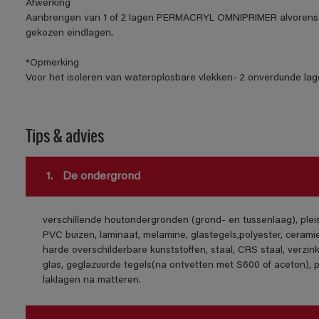
Afwerking
Aanbrengen van 1 of 2 lagen PERMACRYL OMNIPRIMER alvorens 
gekozen eindlagen.
*Opmerking
Voor het isoleren van wateroplosbare vlekken- 2 onverdunde lage
Tips & advies
1.
De ondergrond
verschillende houtondergronden (grond- en tussenlaag), ple
PVC buizen, laminaat, melamine, glastegels,polyester, cerami
harde overschilderbare kunststoffen, staal, CRS staal, verzink
glas, geglazuurde tegels(na ontvetten met S600 of aceton), 
laklagen na matteren.