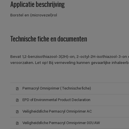
Applicatie beschrijving
Borstel en (microvezel)rol
Technische fiche en documenten
Bevat 1,2-benzisothiazool-3(2H)-on, 2-octyl-2H-isothiazool-3-on 
veroorzaken. Let op! Bij verneveling kunnen gevaarlijke inhalee
Permacryl Omniprimer (Technische fiche)
EPD of Environmental Product Declaration
Veiligheidsfiche Permacryl Omniprimer AC
Veiligheidsfiche Permacryl Omniprimer 001/AW