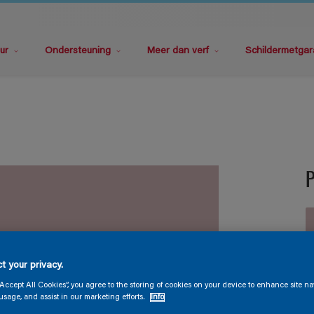
ur
Ondersteuning
Meer dan verf
Schildermetgar
t your privacy.
V
“Accept All Cookies”, you agree to the storing of cookies on your device to enhance site na
usage, and assist in our marketing efforts.
Info