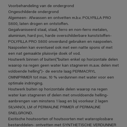
Voorbehandeling van de ondergrond
Ongeschilderde ondergrond
Algemeen- Afwassen en ontvetten m.b.v. POLYFILLA PRO
S600, laten drogen en ontstoffen.
Gegalvaniseerd staal, staal, ferro en non-ferro metalen,
aluminium, hard pvc, harde overschilderbare kunststoffen-
POLYFILLA PRO S600 onverdund gebruiken en naspoelen.
Naspoelen kan eventueel ook met een natte spons of met
een nat gemaakte pluisvrije doek of vod.
Houtwerk binnen of buiten(“buiten enkel op horizontale delen
waarop na regen geen water kan stagneren m.a.w. delen met
voldoende helling”)- de eerste laag PERMACRYL
OMNIPRIMER tot max. 10 % verdunnen met water voor een
optimale indringing.
Houtwerk buiten op horizontale delen waarop na regen
water kan stagneren of delen met onvoldoende helling-
aanbrengen van minstens 1 laag en bij voorkeur 2 lagen
SILVANOL LM of PERMALINE PRIMER of PERMALINE
SNELGROND.
Exotische houtsoorten of houtsoorten met wateroplosbare
bestanddelen- ontvetten met SYNTHETISCHE VERDUNNER