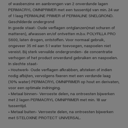
of wasbenzine en aanbrengen van 2 onverdunde lagen
PERMACRYL OMNIPRIMER met een tussentijd van min. 24 uur
of 1 laag PERMALINE PRIMER of PERMALINE SNELGROND.
Geschilderde ondergrond
In goede staat- Oude verflagen ontglanzen(mat schuren of
matteren), afwassen en/of ontvetten m.b.v. POLYFILLA PRO
S600, laten drogen, ontstoffen. Voor normaal gebruik,
ongeveer 35 ml aan 5 l water toevoegen, naspoelen niet
vereist. Bij sterk vervuilde ondergronden- de concentratie
verhogen of het product onverdund gebruiken en naspoelen.
In slechte staat-
• Houtwerk- Oude verflagen afkrabben, afsteken of indien
nodig afbijten, vervolgens fixeren met een verdunde laag
(10% water) PERMACRYL OMNIPRIMER op hout en derivaten,
voor een optimale indringing.
• Metaal binnen- Verroeste delen, na ontroesten bijwerken
met 2 lagen PERMACRYL OMNIPRIMER met min. 18 uur
tussentijd.
• Metaal buiten- Verroeste delen, na ontroesten bijwerken
met STELOXINE PROTECT UNIVERSAL.