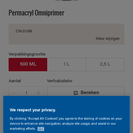
Permacryl Omniprimer
CN.01.88
Kleur wijzigen
Verpakkingsgrootte
500 ML
1 L
2,5 L
Aantal
Verfcalculator
Bereken
We respect your privacy.
Vind een verkooppunt
By clicking “Accept All Cookies”, you agree to the storing of cookies on your
device to enhance site navigation, analyze site usage, and assist in our
marketing efforts.
Info