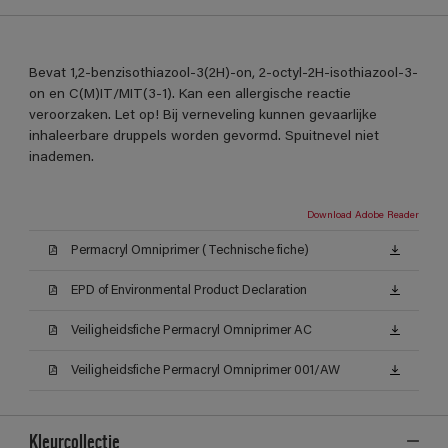
Bevat 1,2-benzisothiazool-3(2H)-on, 2-octyl-2H-isothiazool-3-
on en C(M)IT/MIT(3-1). Kan een allergische reactie
veroorzaken. Let op! Bij verneveling kunnen gevaarlijke
inhaleerbare druppels worden gevormd. Spuitnevel niet
inademen.
Download Adobe Reader
Permacryl Omniprimer (Technische fiche)
EPD of Environmental Product Declaration
Veiligheidsfiche Permacryl Omniprimer AC
Veiligheidsfiche Permacryl Omniprimer 001/AW
Kleurcollectie