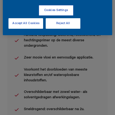
Cookies Settings
Accept All Cookies
Reject All
Belangrijkste voordelen
Allround toepassing: isolerend, roestwerend en
hechtingsprimer op de meest diverse
ondergronden.
Zeer mooie vloei en eenvoudige applicatie.
Voorkomt het doorbloeden van meeste
kleurstoffen en/of wateroplosbare
inhoudstoffen.
Overschilderbaar met zowel water- als
solventgedragen afwerkingslagen.
Sneldrogend: overschilderbaar na 2u.