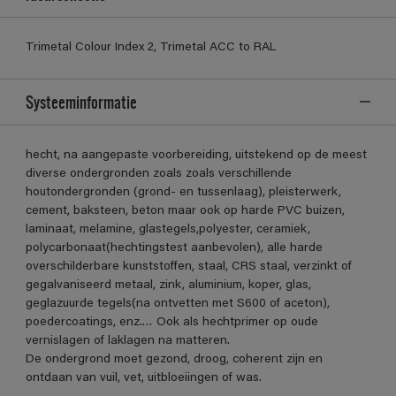
Trimetal Colour Index 2, Trimetal ACC to RAL
Systeeminformatie
hecht, na aangepaste voorbereiding, uitstekend op de meest
diverse ondergronden zoals zoals verschillende
houtondergronden (grond- en tussenlaag), pleisterwerk,
cement, baksteen, beton maar ook op harde PVC buizen,
laminaat, melamine, glastegels,polyester, ceramiek,
polycarbonaat(hechtingstest aanbevolen), alle harde
overschilderbare kunststoffen, staal, CRS staal, verzinkt of
gegalvaniseerd metaal, zink, aluminium, koper, glas,
geglazuurde tegels(na ontvetten met S600 of aceton),
poedercoatings, enz.… Ook als hechtprimer op oude
vernislagen of laklagen na matteren.
De ondergrond moet gezond, droog, coherent zijn en
ontdaan van vuil, vet, uitbloeiingen of was.