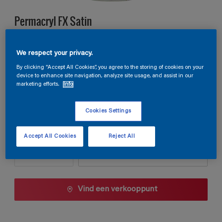
Permacryl FX Satin
KN.02.80
We respect your privacy.
Kleur wijzigen
By clicking “Accept All Cookies”, you agree to the storing of cookies on your
device to enhance site navigation, analyze site usage, and assist in our
marketing efforts.
Info
Verpakkingsgrootte
1 L
2.5 L
Cookies Settings
Aantal
Verfcalculator
Accept All Cookies
Reject All
Bereken
Vind een verkooppunt