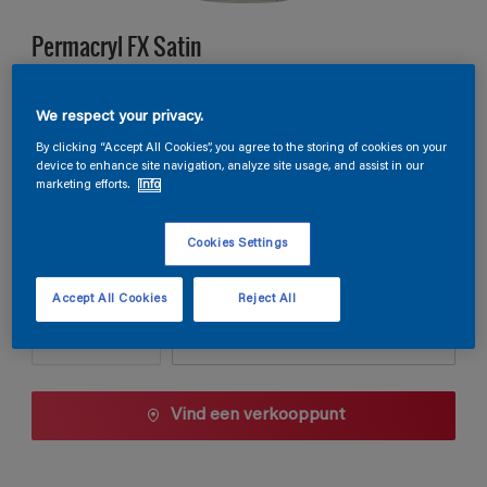
Permacryl FX Satin
R3.40.13
We respect your privacy.
Kleur wijzigen
By clicking “Accept All Cookies”, you agree to the storing of cookies on your
device to enhance site navigation, analyze site usage, and assist in our
marketing efforts.
Info
Verpakkingsgrootte
1 L
2.5 L
Cookies Settings
Aantal
Verfcalculator
Accept All Cookies
Reject All
Bereken
Vind een verkooppunt