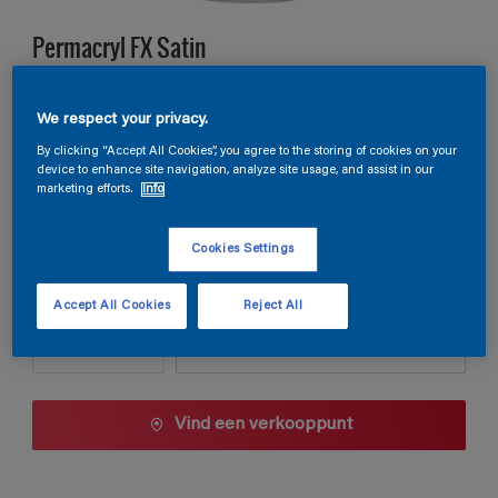
Permacryl FX Satin
G0.13.46
We respect your privacy.
Kleur wijzigen
By clicking “Accept All Cookies”, you agree to the storing of cookies on your
device to enhance site navigation, analyze site usage, and assist in our
marketing efforts.
Info
Verpakkingsgrootte
1 L
2.5 L
Cookies Settings
Aantal
Verfcalculator
Accept All Cookies
Reject All
Bereken
Vind een verkooppunt